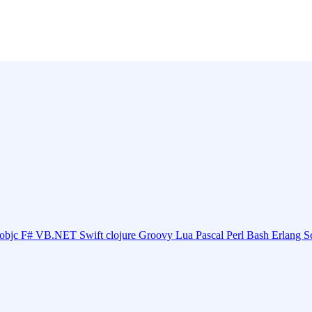
objc
F#
VB.NET
Swift
clojure
Groovy
Lua
Pascal
Perl
Bash
Erlang
S