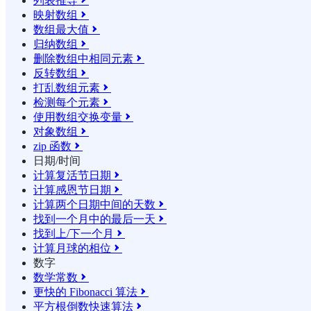
列表推导

映射数组

数组最大值

归纳数组

删除数组中相同元素

反转数组

打乱数组元素

检测每个元素

使用数组交换变量

对象数组

zip 函数

日期/时间
计算复活节日期

计算感恩节日期

计算两个日期中间的天数

找到一个月中的最后一天

找到上/下一个月

计算月球的相位

数字
数学常数

更快的 Fibonacci 算法

平方根倒数快速算法
