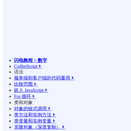
闪电教程 > 数字
CoffeeScript

语法
服务端和客户端的代码重用

比较范围

嵌入 JavaScript

For 循环

类和对象
对象的链式调用

类方法和实例方法

类变量和实例变量

克隆对象（深度复制）
