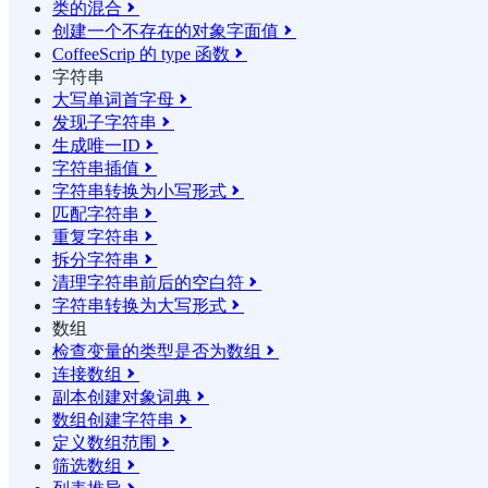
类的混合

创建一个不存在的对象字面值

CoffeeScrip 的 type 函数

字符串
大写单词首字母

发现子字符串

生成唯一ID

字符串插值

字符串转换为小写形式

匹配字符串

重复字符串

拆分字符串

清理字符串前后的空白符

字符串转换为大写形式

数组
检查变量的类型是否为数组

连接数组

副本创建对象词典

数组创建字符串

定义数组范围

筛选数组
