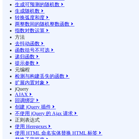
生成可预测的随机数

生成随机数

转换弧度和度

两整数间的随机整数函数

指数对数运算

方法
去抖动函数

函数括号不可选

递归函数

提示参数

元编程
检测与构建丢失的函数

扩展内置对象

jQuery
AJAX

回调绑定

创建 jQuery 插件

不使用 jQuery 的 Ajax 请求

正则表达式
使用 Heregexes

使用 HTML 命名实体替换 HTML 标签
