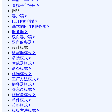
替换子字符串

查找子字符串

网络
客户端

HTTP客户端

基本的HTTP服务器

服务器

双向客户端

双向服务器

设计模式
适配器模式

桥接模式

生成器模式

命令模式

修饰模式

工厂方法模式

解释器模式

备忘录模式

观察者模式

单件模式

策略模式

模板方法模式
