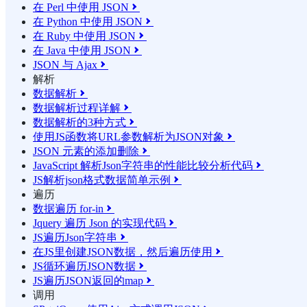
在 Perl 中使用 JSON

在 Python 中使用 JSON

在 Ruby 中使用 JSON

在 Java 中使用 JSON

JSON 与 Ajax

解析
数据解析

数据解析过程详解

数据解析的3种方式

使用JS函数将URL参数解析为JSON对象

JSON 元素的添加删除

JavaScript 解析Json字符串的性能比较分析代码

JS解析json格式数据简单示例

遍历
数据遍历 for-in

Jquery 遍历 Json 的实现代码

JS遍历Json字符串

在JS里创建JSON数据，然后遍历使用

JS循环遍历JSON数据

JS遍历JSON返回的map

调用