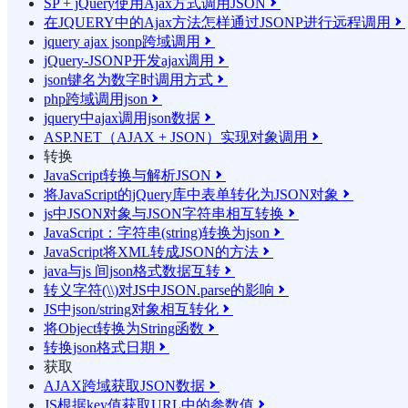
SP + jQuery使用Ajax方式调用JSON

在JQUERY中的Ajax方法怎样通过JSONP进行远程调用

jquery ajax jsonp跨域调用

jQuery-JSONP开发ajax调用

json键名为数字时调用方式

php跨域调用json

jquery中ajax调用json数据

ASP.NET（AJAX + JSON）实现对象调用

转换
JavaScript转换与解析JSON

将JavaScript的jQuery库中表单转化为JSON对象

js中JSON对象与JSON字符串相互转换

JavaScript：字符串(string)转换为json

JavaScript将XML转成JSON的方法

java与js 间json格式数据互转

转义字符(\\)对JS中JSON.parse的影响

JS中json/string对象相互转化

将Object转换为String函数

转换json格式日期

获取
AJAX跨域获取JSON数据

JS根据key值获取URL中的参数值
