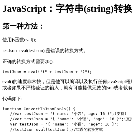
JavaScript：字符串(string)转换
第一种方法：
使用js函数eval();
testJson=eval(testJson);是错误的转换方式。
正确的转换方式需要加():
eval()的速度非常快，但是他可以编译以及执行任何javaScr
或者如果不严格验证的输入，就有可能提供无效的json或者载有
代码如下:
function ConvertToJsonForJs() {

　　//var testJson = "{ name: '小强', age: 16 }";(支持)

　　//var testJson = "{ 'name': '小强', 'age': 16 }";(支持
　　var testJson = '{ "name": "小强", "age": 16 }';

　　//testJson=eval(testJson);//错误的转换方式
