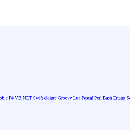
objc
F#
VB.NET
Swift
clojure
Groovy
Lua
Pascal
Perl
Bash
Erlang
S