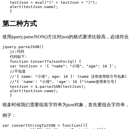
　　testJson = eval("(" + testJson + ")");

　　alert(testJson.name);

第二种方式
使用jquery.parseJSON()方法对json的格式要求比较高，必须符合
jquery.parseJSON()

　　js:代码

　　代码如下:

　　function ConvertToJsonForJq() {

　　var testJson = '{ "name": "小强", "age": 16 }';

　　//不知道

　　//'{ name: "小强", age: 16 }' (name 没有使用双引号包裹)

　　//"{ 'name': "小强", 'age': 16 }"(name使用单引号)

　　testJson = $.parseJSON(testJson);

　　alert(testJson.name);

很多时候我们需要组装字符串为json对象，首先要组合字符串，然
例子：
var convertStringToJSON = function(){
