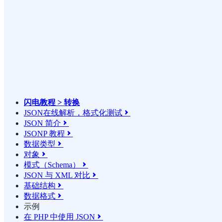
闪电教程 > 转换
JSON在线解析，格式化测试

JSON 简介

JSONP 教程

数据类型

对象

模式（Schema）

JSON 与 XML 对比

基础结构

数据格式

示例
在 PHP 中使用 JSON
