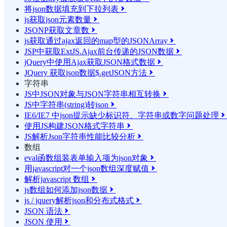
将json数据填充到下拉列表

js获取json元素数量

JSONP获取文章数

js获取通过ajax返回的map型的JSONArray

JSP中获取ExtJS.Ajax前台传递的JSON数据

jQuery中使用Ajax获取JSON格式数据

JQuery 获取json数据$.getJSON方法

字符串
JS中JSON对象与JSON字符串相互转换

JS中字符串(string)转json

IE6/IE7 中json提示缺少标识符、字符串或数字问题处理

使用JS构建JSON格式字符串

JS解析Json字符串性能比较分析

数组
eval函数组装表单输入项为json对象

用javascript对一个json数组深度赋值

解析javascript 数组

js数组如何添加json数据

js / jquery解析json和分布式格式

JSON 语法

JSON 使用
