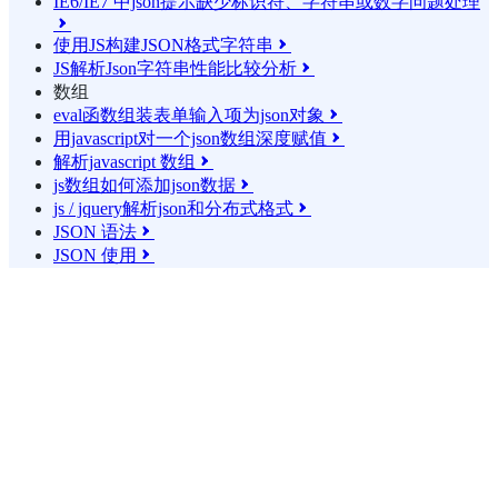
IE6/IE7 中json提示缺少标识符、字符串或数字问题处理

使用JS构建JSON格式字符串

JS解析Json字符串性能比较分析

数组
eval函数组装表单输入项为json对象

用javascript对一个json数组深度赋值

解析javascript 数组

js数组如何添加json数据

js / jquery解析json和分布式格式

JSON 语法

JSON 使用
