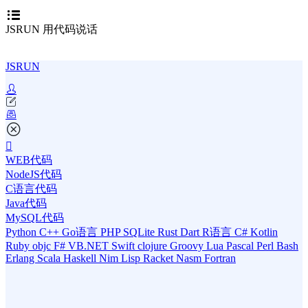
JSRUN 用代码说话
JSRUN
WEB代码
NodeJS代码
C语言代码
Java代码
MySQL代码
Python
C++
Go语言
PHP
SQLite
Rust
Dart
R语言
C#
Kotlin
Ruby
objc
F#
VB.NET
Swift
clojure
Groovy
Lua
Pascal
Perl
Bash
Erlang
Scala
Haskell
Nim
Lisp
Racket
Nasm
Fortran