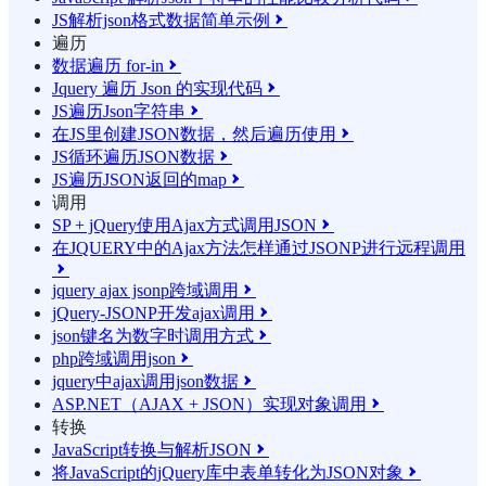
JS解析json格式数据简单示例

遍历
数据遍历 for-in

Jquery 遍历 Json 的实现代码

JS遍历Json字符串

在JS里创建JSON数据，然后遍历使用

JS循环遍历JSON数据

JS遍历JSON返回的map

调用
SP + jQuery使用Ajax方式调用JSON

在JQUERY中的Ajax方法怎样通过JSONP进行远程调用

jquery ajax jsonp跨域调用

jQuery-JSONP开发ajax调用

json键名为数字时调用方式

php跨域调用json

jquery中ajax调用json数据

ASP.NET（AJAX + JSON）实现对象调用

转换
JavaScript转换与解析JSON

将JavaScript的jQuery库中表单转化为JSON对象
