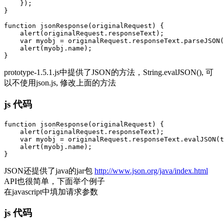
    });

}

function jsonResponse(originalRequest) {

    alert(originalRequest.responseText);

    var myobj = originalRequest.responseText.parseJSON(
    alert(myobj.name);

prototype-1.5.1.js中提供了JSON的方法，String.evalJSON(), 可
以不使用json.js, 修改上面的方法
js 代码
function jsonResponse(originalRequest) {

    alert(originalRequest.responseText);

    var myobj = originalRequest.responseText.evalJSON(t
    alert(myobj.name);

JSON还提供了java的jar包
http://www.json.org/java/index.html
API也很简单，下面举个例子
在javascript中填加请求参数
js 代码