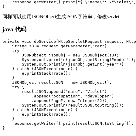
    response.getWriter().print("{ \"name\": \"Violet\",
同样可以使用JSONObject生成JSON字符串，修改servlet
java 代码
private void doService(HttpServletRequest request, Http
    String s3 = request.getParameter("car");

    try {

        JSONObject jsonObj = new JSONObject(s3);

        System.out.println(jsonObj.getString("model"));

        System.out.println(jsonObj.getInt("year"));

    } catch (JSONException e) {

        e.printStackTrace();

    }

    JSONObject resultJSON = new JSONObject();

    try {

        resultJSON.append("name", "Violet")

            .append("occupation", "developer")

            .append("age", new Integer(22));

        System.out.println(resultJSON.toString());

    } catch (JSONException e) {

        e.printStackTrace();

    }

    response.getWriter().print(resultJSON.toString());
