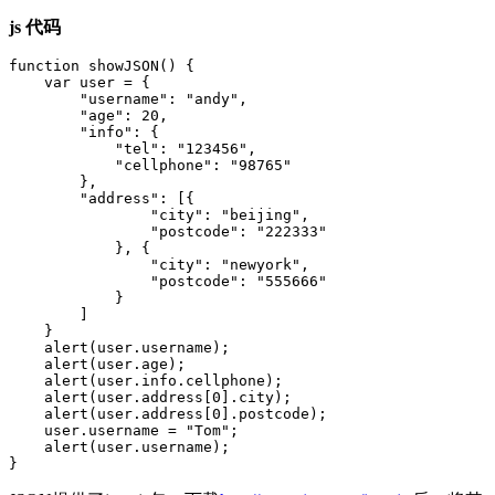
js 代码
function showJSON() {

    var user = {

        "username": "andy",

        "age": 20,

        "info": {

            "tel": "123456",

            "cellphone": "98765"

        },

        "address": [{

                "city": "beijing",

                "postcode": "222333"

            }, {

                "city": "newyork",

                "postcode": "555666"

            }

        ]

    }

    alert(user.username);

    alert(user.age);

    alert(user.info.cellphone);

    alert(user.address[0].city);

    alert(user.address[0].postcode);

    user.username = "Tom";

    alert(user.username);
