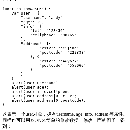
function showJSON() {

    var user = {

        "username": "andy",

        "age": 20,

        "info": {

            "tel": "123456",

            "cellphone": "98765"

        },

        "address": [{

                "city": "beijing",

                "postcode": "222333"

            }, {

                "city": "newyork",

                "postcode": "555666"

            }

        ]

    }

    alert(user.username);

    alert(user.age);

    alert(user.info.cellphone);

    alert(user.address[0].city);

    alert(user.address[0].postcode);

这表示一个user对象，拥有username, age, info, address 等属性。
同样也可以用JSON来简单的修改数据，修改上面的例子，得
到：