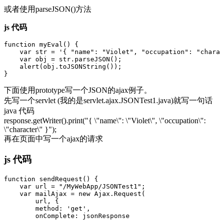
或者使用parseJSON()方法
js 代码
function myEval() {

    var str = '{ "name": "Violet", "occupation": "chara
    var obj = str.parseJSON();

    alert(obj.toJSONString());

下面使用prototype写一个JSON的ajax例子。
先写一个servlet (我的是servlet.ajax.JSONTest1.java)就写一句话
java 代码
response.getWriter().print("{ \"name\": \"Violet\", \"occupation\":
\"character\" }");
再在页面中写一个ajax的请求
js 代码
function sendRequest() {

    var url = "/MyWebApp/JSONTest1";

    var mailAjax = new Ajax.Request(

        url, {

        method: 'get',

        onComplete: jsonResponse
