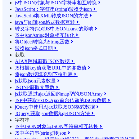
js中JSON对象与JSON字符串相互转换

JavaScript：字符串(string)转换为json

JavaScript将XML转成JSON的方法

java与js 间json格式数据互转

转义字符(\\)对JS中JSON.parse的影响

JS中json/string对象相互转化

将Object转换为String函数

转换json格式日期

获取
AJAX跨域获取JSON数据

JS根据key值获取URL中的参数值

将json数据填充到下拉列表

js获取json元素数量

JSONP获取文章数

js获取通过ajax返回的map型的JSONArray

JSP中获取ExtJS.Ajax前台传递的JSON数据

jQuery中使用Ajax获取JSON格式数据

JQuery 获取json数据$.getJSON方法

字符串
JS中JSON对象与JSON字符串相互转换

JS中字符串(string)转json
