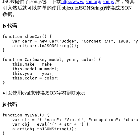
JSON提供了json.js包，下载
http://www.json.org/json.js
后，将其
引入然后就可以简单的使用object.toJSONString()转换成JSON
数据。
js 代码
function showCar() {

    var carr = new Car("Dodge", "Coronet R/T", 1968, "y
    alert(carr.toJSONString());

}

function Car(make, model, year, color) {

    this.make = make;

    this.model = model;

    this.year = year;

    this.color = color;

可以使用eval来转换JSON字符到Object
js 代码
function myEval() { 

    var str = '{ "name": "Violet", "occupation": "chara
    var obj = eval('(' + str + ')'); 

    alert(obj.toJSONString()); 
