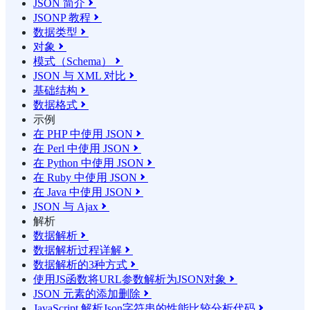
JSON 简介

JSONP 教程

数据类型

对象

模式（Schema）

JSON 与 XML 对比

基础结构

数据格式

示例
在 PHP 中使用 JSON

在 Perl 中使用 JSON

在 Python 中使用 JSON

在 Ruby 中使用 JSON

在 Java 中使用 JSON

JSON 与 Ajax

解析
数据解析

数据解析过程详解

数据解析的3种方式

使用JS函数将URL参数解析为JSON对象

JSON 元素的添加删除

JavaScript 解析Json字符串的性能比较分析代码
