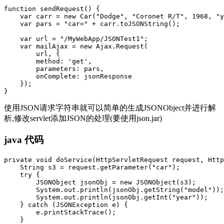
function sendRequest() {

    var carr = new Car("Dodge", "Coronet R/T", 1968, "y
    var pars = "car=" + carr.toJSONString();

    var url = "/MyWebApp/JSONTest1";

    var mailAjax = new Ajax.Request(

        url, {

        method: 'get',

        parameters: pars,

        onComplete: jsonResponse

    });

使用JSON请求字符串就可以简单的生成JSONObject并进行解
析,修改servlet添加JSON的处理(要使用json.jar)
java 代码
private void doService(HttpServletRequest request, Http
    String s3 = request.getParameter("car");

    try {

        JSONObject jsonObj = new JSONObject(s3);

        System.out.println(jsonObj.getString("model"));

        System.out.println(jsonObj.getInt("year"));

    } catch (JSONException e) {

        e.printStackTrace();

    }
