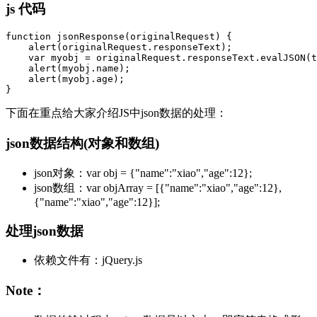
js 代码
function jsonResponse(originalRequest) {

    alert(originalRequest.responseText);

    var myobj = originalRequest.responseText.evalJSON(t
    alert(myobj.name);

    alert(myobj.age);

下面在重点给大家介绍JS中json数据的处理：
json数据结构(对象和数组)
json对象：var obj = {"name":"xiao","age":12};
json数组：var objArray = [{"name":"xiao","age":12},
{"name":"xiao","age":12}];
处理json数据
依赖文件有：jQuery.js
Note：