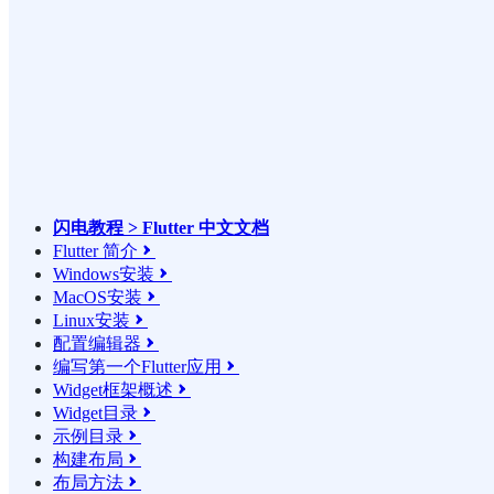
闪电教程 > Flutter 中文文档
Flutter 简介

Windows安装

MacOS安装

Linux安装

配置编辑器

编写第一个Flutter应用

Widget框架概述

Widget目录

示例目录

构建布局

布局方法
