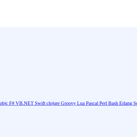
objc
F#
VB.NET
Swift
clojure
Groovy
Lua
Pascal
Perl
Bash
Erlang
S