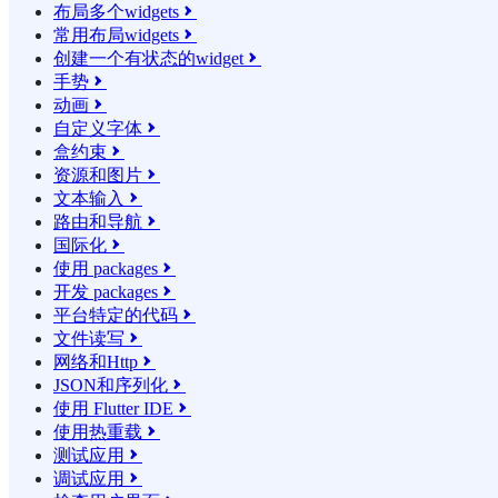
布局多个widgets

常用布局widgets

创建一个有状态的widget

手势

动画

自定义字体

盒约束

资源和图片

文本输入

路由和导航

国际化

使用 packages

开发 packages

平台特定的代码

文件读写

网络和Http

JSON和序列化

使用 Flutter IDE

使用热重载

测试应用

调试应用
