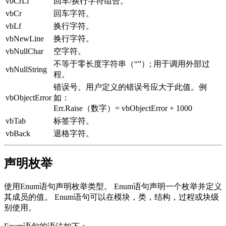
vbCrLf
回车/换行字符组合。
vbCr
回车字符。
vbLf
换行字符。
vbNewLine
换行字符。
vbNullChar
空字符。
不等于零长度字符串（“”）; 用于调用外部过
vbNullString
程。
错误号。用户定义的错误号应大于此值。例
vbObjectError
如：
Err.Raise（数字）= vbObjectError + 1000
vbTab
标签字符。
vbBack
退格字符。
声明枚举
使用Enum语句声明枚举类型。 Enum语句声明一个枚举并定义
其成员的值。 Enum语句可以在模块，类，结构，过程或块级
别使用。