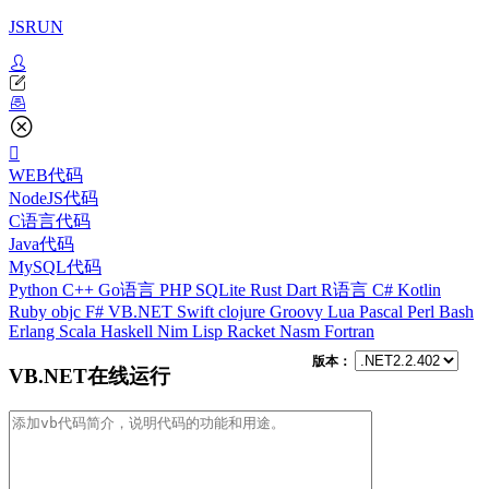
JSRUN
WEB代码
NodeJS代码
C语言代码
Java代码
MySQL代码
Python
C++
Go语言
PHP
SQLite
Rust
Dart
R语言
C#
Kotlin
Ruby
objc
F#
VB.NET
Swift
clojure
Groovy
Lua
Pascal
Perl
Bash
Erlang
Scala
Haskell
Nim
Lisp
Racket
Nasm
Fortran
版本：
VB.NET在线运行