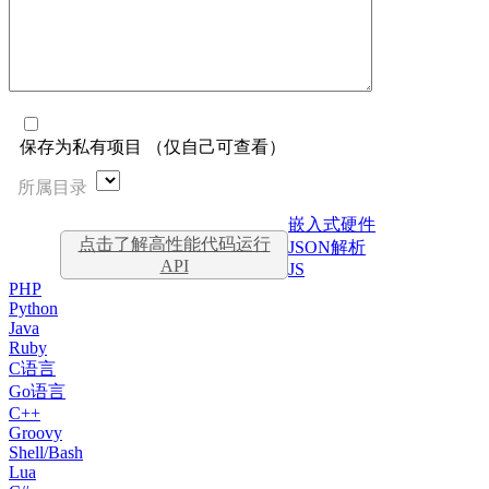
保存为私有项目 （仅自己可查看）
所属目录
嵌入式硬件
点击了解高性能代码运行
JSON解析
API
JS
PHP
Python
Java
Ruby
C语言
Go语言
C++
Groovy
Shell/Bash
Lua