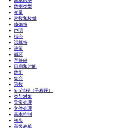
基本语法
数据类型
变量
常数和枚举
修饰符
声明
指令
运算符
决策
循环
字符串
日期和时间
数组
集合
函数
Sub过程（子程序）
类与对象
异常处理
文件处理
基本控制
初步
高级表单