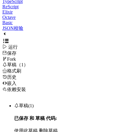
TypeScript
ReScript
Elixir
Octave
Basic
JSON校验

运行
保存

Fork

草稿（1）

格式刷
历史

嵌入
依赖安装

草稿(1)
已保存
和
草稿
代码:
使用此草稿
删除草稿