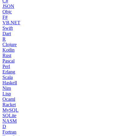
C#
JSON
Objc
F#
VB.NET
Swift
Dart
R
Clojure
Kotlin
Rust
Pascal
Perl
Erlang
Scala
Haskell
Nim
Lisp
Ocaml
Racket
MySQL
SQLite
NASM
D
Fortran