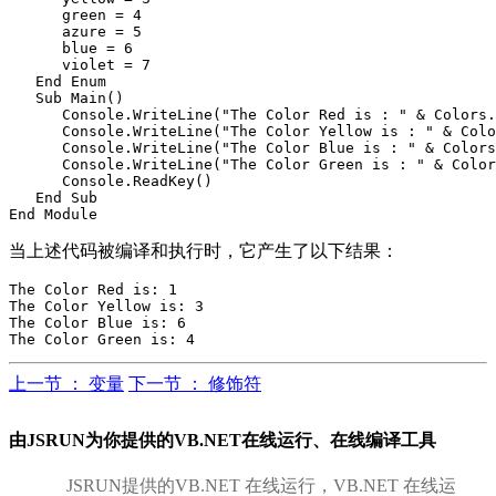
      green = 4

      azure = 5

      blue = 6

      violet = 7

   End Enum

   Sub Main()

      Console.WriteLine("The Color Red is : " & Colors.
      Console.WriteLine("The Color Yellow is : " & Colo
      Console.WriteLine("The Color Blue is : " & Colors
      Console.WriteLine("The Color Green is : " & Color
      Console.ReadKey()

   End Sub

当上述代码被编译和执行时，它产生了以下结果：
The Color Red is: 1

The Color Yellow is: 3

The Color Blue is: 6

上一节 ： 变量
下一节 ： 修饰符
由JSRUN为你提供的VB.NET在线运行、在线编译工具
JSRUN提供的VB.NET 在线运行，VB.NET 在线运