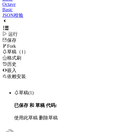
Octave
Basic
JSON校验

运行
保存

Fork

草稿（1）

格式刷
历史

嵌入
依赖安装

草稿(1)
已保存
和
草稿
代码:
使用此草稿
删除草稿