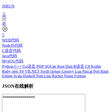
JSRUN
WEB代码
NodeJS代码
C语言代码
Java代码
MySQL代码
Python
C++
Go语言
PHP
SQLite
Rust
Dart
R语言
C#
Kotlin
Ruby
objc
F#
VB.NET
Swift
clojure
Groovy
Lua
Pascal
Perl
Bash
Erlang
Scala
Haskell
Nim
Lisp
Racket
Nasm
Fortran
JSON在线解析