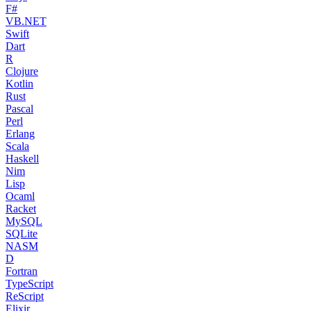
F#
VB.NET
Swift
Dart
R
Clojure
Kotlin
Rust
Pascal
Perl
Erlang
Scala
Haskell
Nim
Lisp
Ocaml
Racket
MySQL
SQLite
NASM
D
Fortran
TypeScript
ReScript
Elixir