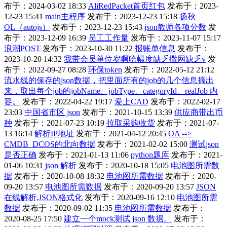
布于：2024-03-02 18:33
AliRedPacket首页红包
发布于：2023-
12-23 15:41
main主程序
发布于：2023-12-23 15:18
扬秋
OL（autojs）
发布于：2023-12-23 15:43
json教师各项分数
发
布于：2023-12-09 16:39
员工工作量
发布于：2023-11-07 15:17
浪潮POST
发布于：2023-10-30 11:22
报账单信息
发布于：
2023-10-20 14:32
我带会员单位岁啊哈幅度缺乏撒网缺乏v
发
布于：2022-09-27 08:28
环保token
发布于：2022-05-12 21:12
流水线的保存的json数据，把里面所有的job的几个信息摘出
来，取出每个job的jobName、jobType、categoryId、realJob 内
容。
发布于：2022-04-22 19:17
爱上CAD
发布于：2022-02-17
23:03
中国省市区 json
发布于：2021-10-15 13:39
供应商带出币
种
发布于：2021-07-23 10:19
拉取采购收货
发布于：2021-07-
13 16:14
解析IP地址
发布于：2021-04-12 20:45
OA -->
CMDB_DCOS的北向数据
发布于：2021-02-02 15:00
测试json
是否正确
发布于：2021-01-13 11:06
python题库
发布于：2021-
01-06 10:31
json 解析
发布于：2020-10-18 15:05
电池图所需数
据
发布于：2020-10-08 18:32
电池图所需数据
发布于：2020-
09-20 13:57
电池图所需数据
发布于：2020-09-20 13:57
JSON
在线解析,JSON格式化
发布于：2020-09-16 12:10
电池图所需
数据
发布于：2020-09-02 11:35
电池图所需数据
发布于：
2020-08-25 17:50
建立一个mock测试 json 数据。
发布于：