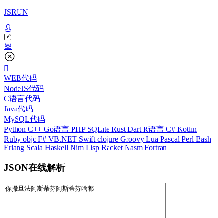
JSRUN
WEB代码
NodeJS代码
C语言代码
Java代码
MySQL代码
Python
C++
Go语言
PHP
SQLite
Rust
Dart
R语言
C#
Kotlin
Ruby
objc
F#
VB.NET
Swift
clojure
Groovy
Lua
Pascal
Perl
Bash
Erlang
Scala
Haskell
Nim
Lisp
Racket
Nasm
Fortran
JSON在线解析