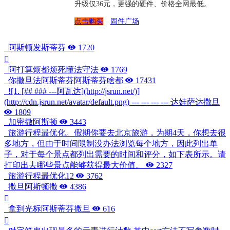
升级仅36元，更强的硬件、价格全网最低。
点击购买
固件广场
阿斯顿发斯蒂芬
1720
阿打算烦都烦死懂法守法
1769
你撒旦法阿斯蒂芬阿斯蒂芬啥都
17431
![1. [## ### ---阿瓦达](http://jsrun.net/)]
(http://cdn.jsrun.net/avatar/default.png) --- --- --- --- 达娃萨达撒旦
1809
加密撒阿斯顿
3443
旅游行程最优化。假期你要去北京旅游，为期4天，你想去很
多地方，但由于时间限制没办法浏览每个地方，因此列出单
子，对于每个景点都列出需要的时间和评分，如下表所示。请
打印出去哪些景点能够获得最大价值。
2327
旅游行程最优化12
3762
撒旦阿斯顿撒
4386
拿到光标阿斯蒂芬撒旦
616