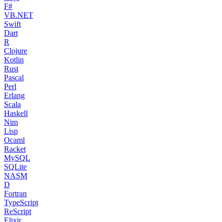
F#
VB.NET
Swift
Dart
R
Clojure
Kotlin
Rust
Pascal
Perl
Erlang
Scala
Haskell
Nim
Lisp
Ocaml
Racket
MySQL
SQLite
NASM
D
Fortran
TypeScript
ReScript
Elixir