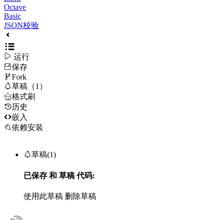
Octave
Basic
JSON校验

运行
保存

Fork

草稿（1）

格式刷
历史

嵌入
依赖安装

草稿(1)
已保存
和
草稿
代码:
使用此草稿
删除草稿