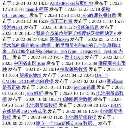
布于：2024-03-02 18:33
AliRedPacket首页红包
发布于：2023-
12-23 15:41
main主程序
发布于：2023-12-23 15:18
扬秋
OL（autojs）
发布于：2023-12-23 15:43
json教师各项分数
发
布于：2023-12-09 16:39
员工工作量
发布于：2023-11-07 15:17
浪潮POST
发布于：2023-10-30 11:22
报账单信息
发布于：
2023-10-20 14:32
我带会员单位岁啊哈幅度缺乏撒网缺乏v
发
布于：2022-09-27 08:28
环保token
发布于：2022-05-12 21:12
流水线的保存的json数据，把里面所有的job的几个信息摘出
来，取出每个job的jobName、jobType、categoryId、realJob 内
容。
发布于：2022-04-22 19:17
爱上CAD
发布于：2022-02-17
23:03
中国省市区 json
发布于：2021-10-15 13:39
供应商带出币
种
发布于：2021-07-23 10:19
拉取采购收货
发布于：2021-07-
13 16:14
解析IP地址
发布于：2021-04-12 20:45
OA -->
CMDB_DCOS的北向数据
发布于：2021-02-02 15:00
测试json
是否正确
发布于：2021-01-13 11:06
python题库
发布于：2021-
01-06 10:31
json 解析
发布于：2020-10-18 15:05
电池图所需数
据
发布于：2020-10-08 18:32
电池图所需数据
发布于：2020-
09-20 13:57
电池图所需数据
发布于：2020-09-20 13:57
JSON
在线解析,JSON格式化
发布于：2020-09-16 12:10
电池图所需
数据
发布于：2020-09-02 11:35
电池图所需数据
发布于：
2020-08-25 17:50
建立一个mock测试 json 数据。
发布于：