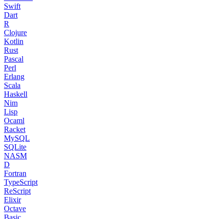
Swift
Dart
R
Clojure
Kotlin
Rust
Pascal
Perl
Erlang
Scala
Haskell
Nim
Lisp
Ocaml
Racket
MySQL
SQLite
NASM
D
Fortran
TypeScript
ReScript
Elixir
Octave
Basic