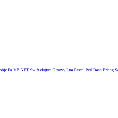
objc
F#
VB.NET
Swift
clojure
Groovy
Lua
Pascal
Perl
Bash
Erlang
S