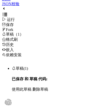
JSON校验

运行
保存

Fork

草稿（1）

格式刷
历史

嵌入
依赖安装

草稿(1)
已保存
和
草稿
代码:
使用此草稿
删除草稿