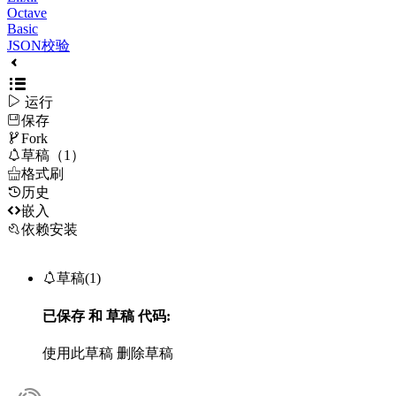
Octave
Basic
JSON校验

运行
保存

Fork

草稿（1）

格式刷
历史

嵌入
依赖安装

草稿(1)
已保存
和
草稿
代码:
使用此草稿
删除草稿