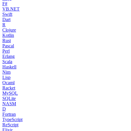
F#
VB.NET
Swift
Dart
R
Clojure
Kotlin
Rust
Pascal
Perl
Erlang
Scala
Haskell
Nim
Lisp
Ocaml
Racket
MySQL
SQLite
NASM
D
Fortran
TypeScript
ReScript
Elixir