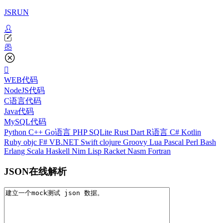
JSRUN
WEB代码
NodeJS代码
C语言代码
Java代码
MySQL代码
Python
C++
Go语言
PHP
SQLite
Rust
Dart
R语言
C#
Kotlin
Ruby
objc
F#
VB.NET
Swift
clojure
Groovy
Lua
Pascal
Perl
Bash
Erlang
Scala
Haskell
Nim
Lisp
Racket
Nasm
Fortran
JSON在线解析