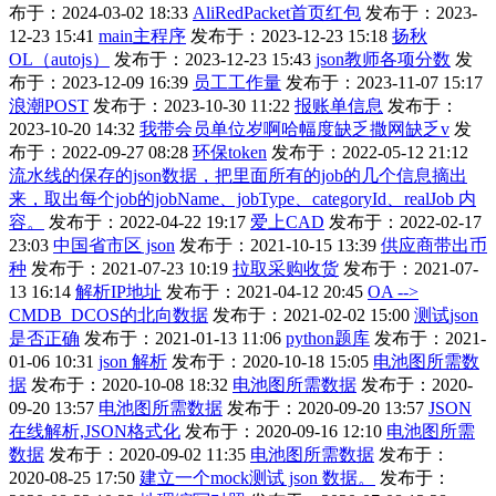
布于：2024-03-02 18:33
AliRedPacket首页红包
发布于：2023-
12-23 15:41
main主程序
发布于：2023-12-23 15:18
扬秋
OL（autojs）
发布于：2023-12-23 15:43
json教师各项分数
发
布于：2023-12-09 16:39
员工工作量
发布于：2023-11-07 15:17
浪潮POST
发布于：2023-10-30 11:22
报账单信息
发布于：
2023-10-20 14:32
我带会员单位岁啊哈幅度缺乏撒网缺乏v
发
布于：2022-09-27 08:28
环保token
发布于：2022-05-12 21:12
流水线的保存的json数据，把里面所有的job的几个信息摘出
来，取出每个job的jobName、jobType、categoryId、realJob 内
容。
发布于：2022-04-22 19:17
爱上CAD
发布于：2022-02-17
23:03
中国省市区 json
发布于：2021-10-15 13:39
供应商带出币
种
发布于：2021-07-23 10:19
拉取采购收货
发布于：2021-07-
13 16:14
解析IP地址
发布于：2021-04-12 20:45
OA -->
CMDB_DCOS的北向数据
发布于：2021-02-02 15:00
测试json
是否正确
发布于：2021-01-13 11:06
python题库
发布于：2021-
01-06 10:31
json 解析
发布于：2020-10-18 15:05
电池图所需数
据
发布于：2020-10-08 18:32
电池图所需数据
发布于：2020-
09-20 13:57
电池图所需数据
发布于：2020-09-20 13:57
JSON
在线解析,JSON格式化
发布于：2020-09-16 12:10
电池图所需
数据
发布于：2020-09-02 11:35
电池图所需数据
发布于：
2020-08-25 17:50
建立一个mock测试 json 数据。
发布于：