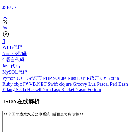
JSRUN
WEB代码
NodeJS代码
C语言代码
Java代码
MySQL代码
Python
C++
Go语言
PHP
SQLite
Rust
Dart
R语言
C#
Kotlin
Ruby
objc
F#
VB.NET
Swift
clojure
Groovy
Lua
Pascal
Perl
Bash
Erlang
Scala
Haskell
Nim
Lisp
Racket
Nasm
Fortran
JSON在线解析