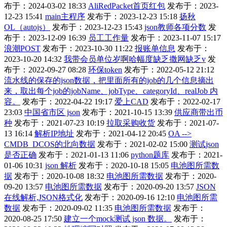
布于：2024-03-02 18:33
AliRedPacket首页红包
发布于：2023-
12-23 15:41
main主程序
发布于：2023-12-23 15:18
扬秋
OL（autojs）
发布于：2023-12-23 15:43
json教师各项分数
发
布于：2023-12-09 16:39
员工工作量
发布于：2023-11-07 15:17
浪潮POST
发布于：2023-10-30 11:22
报账单信息
发布于：
2023-10-20 14:32
我带会员单位岁啊哈幅度缺乏撒网缺乏v
发
布于：2022-09-27 08:28
环保token
发布于：2022-05-12 21:12
流水线的保存的json数据，把里面所有的job的几个信息摘出
来，取出每个job的jobName、jobType、categoryId、realJob 内
容。
发布于：2022-04-22 19:17
爱上CAD
发布于：2022-02-17
23:03
中国省市区 json
发布于：2021-10-15 13:39
供应商带出币
种
发布于：2021-07-23 10:19
拉取采购收货
发布于：2021-07-
13 16:14
解析IP地址
发布于：2021-04-12 20:45
OA -->
CMDB_DCOS的北向数据
发布于：2021-02-02 15:00
测试json
是否正确
发布于：2021-01-13 11:06
python题库
发布于：2021-
01-06 10:31
json 解析
发布于：2020-10-18 15:05
电池图所需数
据
发布于：2020-10-08 18:32
电池图所需数据
发布于：2020-
09-20 13:57
电池图所需数据
发布于：2020-09-20 13:57
JSON
在线解析,JSON格式化
发布于：2020-09-16 12:10
电池图所需
数据
发布于：2020-09-02 11:35
电池图所需数据
发布于：
2020-08-25 17:50
建立一个mock测试 json 数据。
发布于：