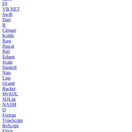
F#
VB.NET
Swift
Dart
R
Clojure
Kotlin
Rust
Pascal
Perl
Erlang
Scala
Haskell
Nim
Lisp
Ocaml
Racket
MySQL
SQLite
NASM
D
Fortran
TypeScript
ReScript
Elixir