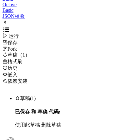
Octave
Basic
JSON校验

运行
保存

Fork

草稿（1）

格式刷
历史

嵌入
依赖安装

草稿(1)
已保存
和
草稿
代码:
使用此草稿
删除草稿