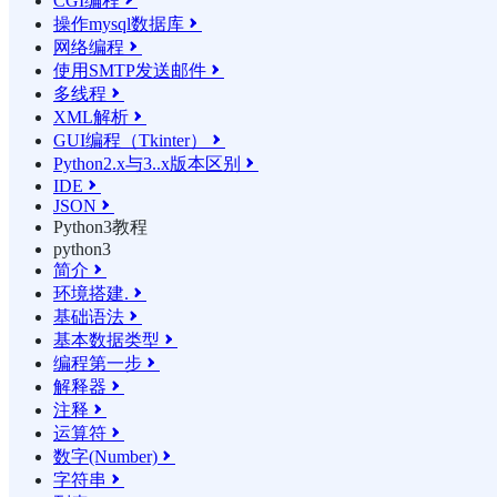
CGI编程

操作mysql数据库

网络编程

使用SMTP发送邮件

多线程

XML解析

GUI编程（Tkinter）

Python2.x与3..x版本区别

IDE

JSON

Python3教程
python3
简介

环境搭建.

基础语法

基本数据类型

编程第一步

解释器

注释

运算符

数字(Number)

字符串
