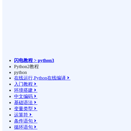
闪电教程 > python3
Python2教程
python
在线运行,Python在线编译

入门教程

环境搭建

中文编码

基础语法

变量类型

运算符

条件语句

循环语句
