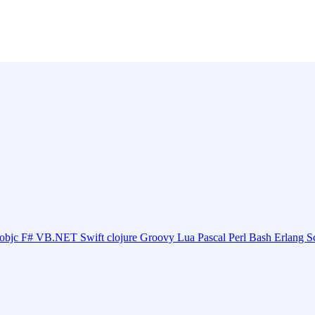
objc
F#
VB.NET
Swift
clojure
Groovy
Lua
Pascal
Perl
Bash
Erlang
S