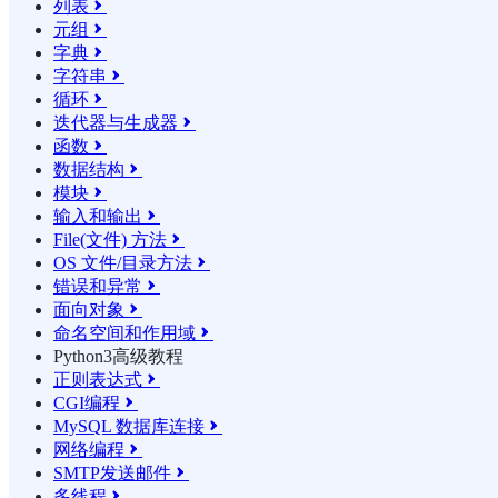
列表

元组

字典

字符串

循环

迭代器与生成器

函数

数据结构

模块

输入和输出

File(文件) 方法

OS 文件/目录方法

错误和异常

面向对象

命名空间和作用域

Python3高级教程
正则表达式

CGI编程

MySQL 数据库连接

网络编程

SMTP发送邮件

多线程
