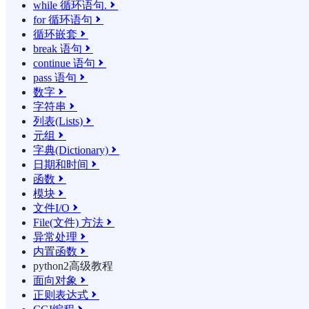
while 循环语句.

for 循环语句

循环嵌套

break 语句

continue 语句

pass 语句

数字

字符串

列表(Lists)

元组

字典(Dictionary)

日期和时间

函数

模块

文件I/O

File(文件) 方法

异常处理

内置函数

python2高级教程
面向对象

正则表达式
