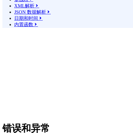
XML解析

JSON 数据解析

日期和时间

内置函数

错误和异常