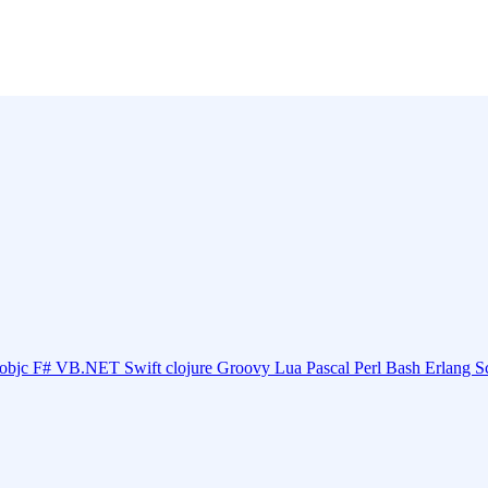
objc
F#
VB.NET
Swift
clojure
Groovy
Lua
Pascal
Perl
Bash
Erlang
S