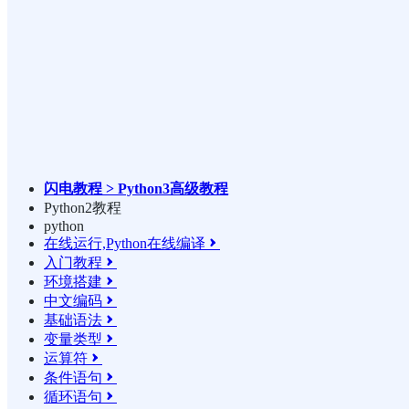
闪电教程 > Python3高级教程
Python2教程
python
在线运行,Python在线编译

入门教程

环境搭建

中文编码

基础语法

变量类型

运算符

条件语句

循环语句
