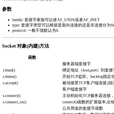
参数
family: 套接字家族可以使AF_UNIX或者AF_INET
type: 套接字类型可以根据是面向连接的还是非连接分为SOC
protocol: 一般不填默认为0.
Socket 对象(内建)方法
函数
服务器端套接字
s.bind()
绑定地址（host,port）到套
s.listen()
开始TCP监听。backlo
s.accept()
被动接受TCP客户端连接,(
客户端套接字
s.connect()
主动初始化TCP服务器连接，。一般
s.connect_ex()
connect()函数的扩展版
公共用途的套接字函数