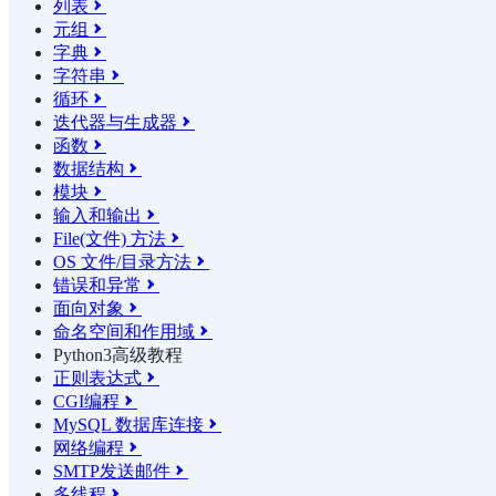
列表

元组

字典

字符串

循环

迭代器与生成器

函数

数据结构

模块

输入和输出

File(文件) 方法

OS 文件/目录方法

错误和异常

面向对象

命名空间和作用域

Python3高级教程
正则表达式

CGI编程

MySQL 数据库连接

网络编程

SMTP发送邮件

多线程
