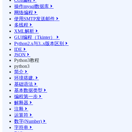
CGI编程

操作mysql数据库

网络编程

使用SMTP发送邮件

多线程

XML解析

GUI编程（Tkinter）

Python2.x与3..x版本区别

IDE

JSON

Python3教程
python3
简介

环境搭建.

基础语法

基本数据类型

编程第一步

解释器

注释

运算符

数字(Number)

字符串
