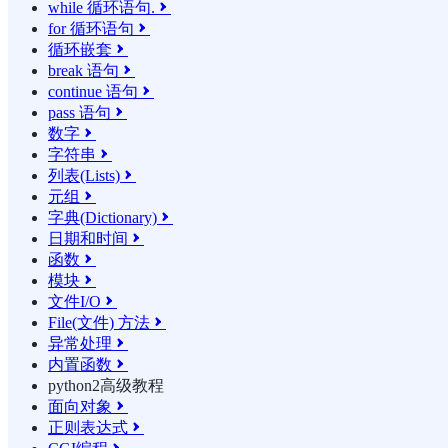
while 循环语句.

for 循环语句

循环嵌套

break 语句

continue 语句

pass 语句

数字

字符串

列表(Lists)

元组

字典(Dictionary)

日期和时间

函数

模块

文件I/O

File(文件) 方法

异常处理

内置函数

python2高级教程
面向对象

正则表达式
