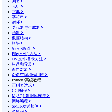
列表

元组

字典

字符串

循环

迭代器与生成器

函数

数据结构

模块

输入和输出

File(文件) 方法

OS 文件/目录方法

错误和异常

面向对象

命名空间和作用域

Python3高级教程
正则表达式

CGI编程

MySQL 数据库连接

网络编程

SMTP发送邮件

多线程
