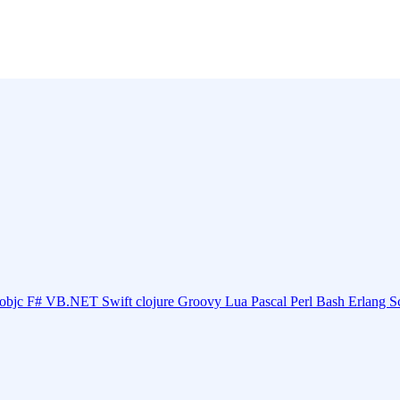
objc
F#
VB.NET
Swift
clojure
Groovy
Lua
Pascal
Perl
Bash
Erlang
S