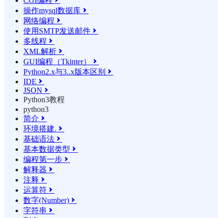
CGI编程

操作mysql数据库

网络编程

使用SMTP发送邮件

多线程

XML解析

GUI编程（Tkinter）

Python2.x与3..x版本区别

IDE

JSON

Python3教程
python3
简介

环境搭建.

基础语法

基本数据类型

编程第一步

解释器

注释

运算符

数字(Number)

字符串
