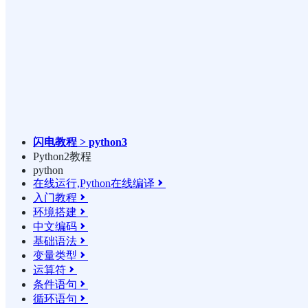
闪电教程 > python3
Python2教程
python
在线运行,Python在线编译

入门教程

环境搭建

中文编码

基础语法

变量类型

运算符

条件语句

循环语句
