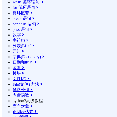
while 循环语句.

for 循环语句

循环嵌套

break 语句

continue 语句

pass 语句

数字

字符串

列表(Lists)

元组

字典(Dictionary)

日期和时间

函数

模块

文件I/O

File(文件) 方法

异常处理

内置函数

python2高级教程
面向对象

正则表达式
