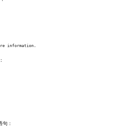
re information.

：
语句：