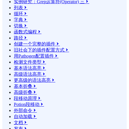
实例研究：Grep运算符(Operator) 三

列表

循环

字典

切换

函数式编程

路径

创建一个完整的插件

旧社会下的插件配置方式

用Pathogen配置插件

检测文件类型

基本语法高亮

高级语法高亮

更高级的语法高亮

基本折叠

高级折叠

段移动原理

Potion段移动

外部命令

自动加载

文档

发布
