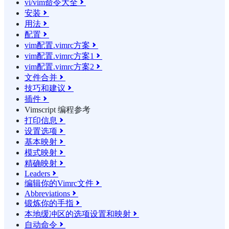
vi/vim命令大全

安装

用法

配置

vim配置.vimrc方案

vim配置.vimrc方案1

vim配置.vimrc方案2

文件合并

技巧和建议

插件

Vimscript 编程参考
打印信息

设置选项

基本映射

模式映射

精确映射

Leaders

编辑你的Vimrc文件

Abbreviations

锻炼你的手指

本地缓冲区的选项设置和映射

自动命令
