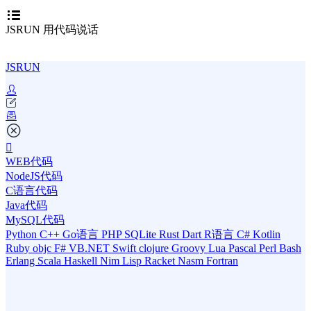
JSRUN 用代码说话
JSRUN
WEB代码
NodeJS代码
C语言代码
Java代码
MySQL代码
Python
C++
Go语言
PHP
SQLite
Rust
Dart
R语言
C#
Kotlin
Ruby
objc
F#
VB.NET
Swift
clojure
Groovy
Lua
Pascal
Perl
Bash
Erlang
Scala
Haskell
Nim
Lisp
Racket
Nasm
Fortran