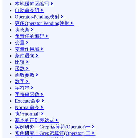
本地缓冲区缩写

自动命令组

Operator-Pending映射

更多Operator-Pending映射

状态条

负责任的编码

变量

变量作用域

条件语句

比较

函数

函数参数

数字

字符串

字符串函数

Execute命令

Normal命令

执行normal!

基本的正则表达式

实例研究：Grep 运算符(Operator)一

实例研究：Grep运算符(Operator) 二
