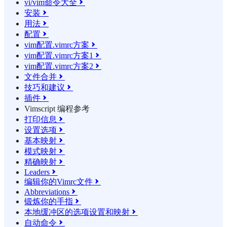
vi/vim命令大全

安装

用法

配置

vim配置.vimrc方案

vim配置.vimrc方案1

vim配置.vimrc方案2

文件合并

技巧和建议

插件

Vimscript 编程参考
打印信息

设置选项

基本映射

模式映射

精确映射

Leaders

编辑你的Vimrc文件

Abbreviations

锻炼你的手指

本地缓冲区的选项设置和映射

自动命令
