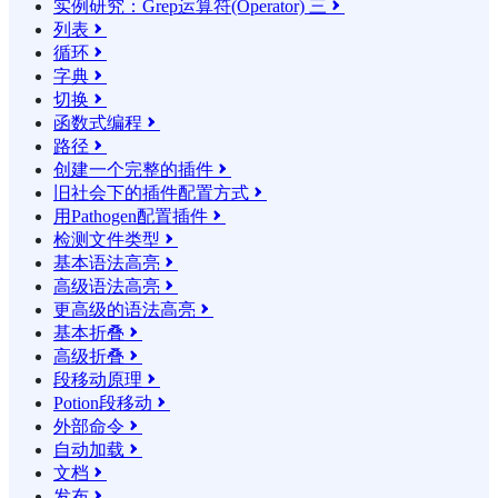
实例研究：Grep运算符(Operator) 三

列表

循环

字典

切换

函数式编程

路径

创建一个完整的插件

旧社会下的插件配置方式

用Pathogen配置插件

检测文件类型

基本语法高亮

高级语法高亮

更高级的语法高亮

基本折叠

高级折叠

段移动原理

Potion段移动

外部命令

自动加载

文档

发布
