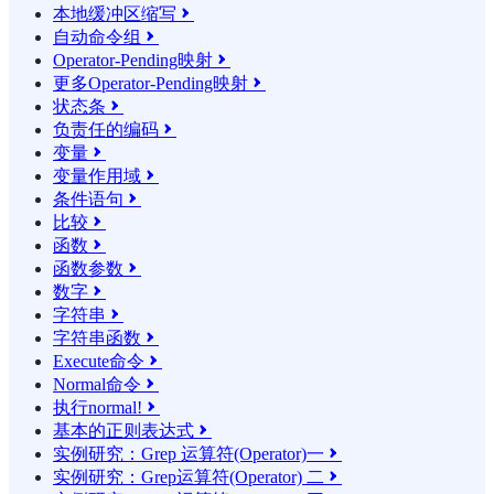
本地缓冲区缩写

自动命令组

Operator-Pending映射

更多Operator-Pending映射

状态条

负责任的编码

变量

变量作用域

条件语句

比较

函数

函数参数

数字

字符串

字符串函数

Execute命令

Normal命令

执行normal!

基本的正则表达式

实例研究：Grep 运算符(Operator)一

实例研究：Grep运算符(Operator) 二
