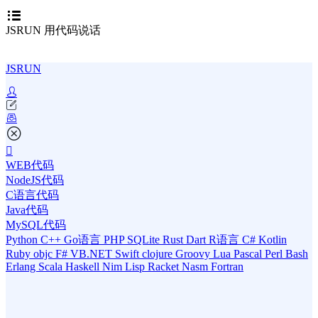
JSRUN 用代码说话
JSRUN
WEB代码
NodeJS代码
C语言代码
Java代码
MySQL代码
Python
C++
Go语言
PHP
SQLite
Rust
Dart
R语言
C#
Kotlin
Ruby
objc
F#
VB.NET
Swift
clojure
Groovy
Lua
Pascal
Perl
Bash
Erlang
Scala
Haskell
Nim
Lisp
Racket
Nasm
Fortran