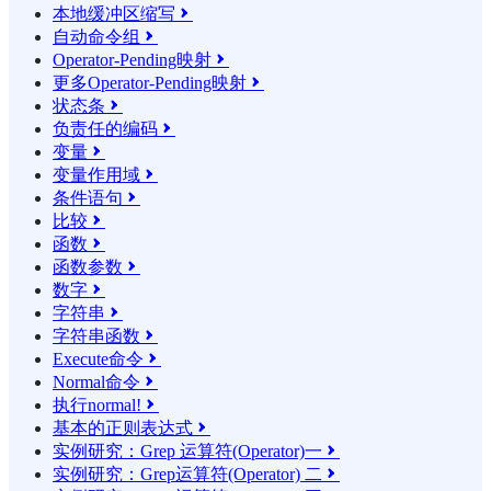
本地缓冲区缩写

自动命令组

Operator-Pending映射

更多Operator-Pending映射

状态条

负责任的编码

变量

变量作用域

条件语句

比较

函数

函数参数

数字

字符串

字符串函数

Execute命令

Normal命令

执行normal!

基本的正则表达式

实例研究：Grep 运算符(Operator)一

实例研究：Grep运算符(Operator) 二
