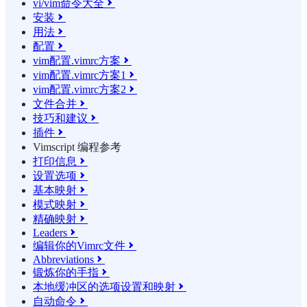
vi/vim命令大全

安装

用法

配置

vim配置.vimrc方案

vim配置.vimrc方案1

vim配置.vimrc方案2

文件合并

技巧和建议

插件

Vimscript 编程参考
打印信息

设置选项

基本映射

模式映射

精确映射

Leaders

编辑你的Vimrc文件

Abbreviations

锻炼你的手指

本地缓冲区的选项设置和映射

自动命令
