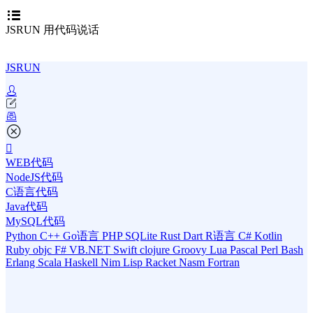
JSRUN 用代码说话
JSRUN
WEB代码
NodeJS代码
C语言代码
Java代码
MySQL代码
Python
C++
Go语言
PHP
SQLite
Rust
Dart
R语言
C#
Kotlin
Ruby
objc
F#
VB.NET
Swift
clojure
Groovy
Lua
Pascal
Perl
Bash
Erlang
Scala
Haskell
Nim
Lisp
Racket
Nasm
Fortran