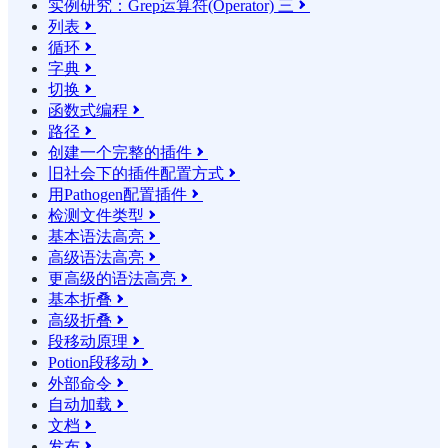
实例研究：Grep运算符(Operator) 三

列表

循环

字典

切换

函数式编程

路径

创建一个完整的插件

旧社会下的插件配置方式

用Pathogen配置插件

检测文件类型

基本语法高亮

高级语法高亮

更高级的语法高亮

基本折叠

高级折叠

段移动原理

Potion段移动

外部命令

自动加载

文档

发布
