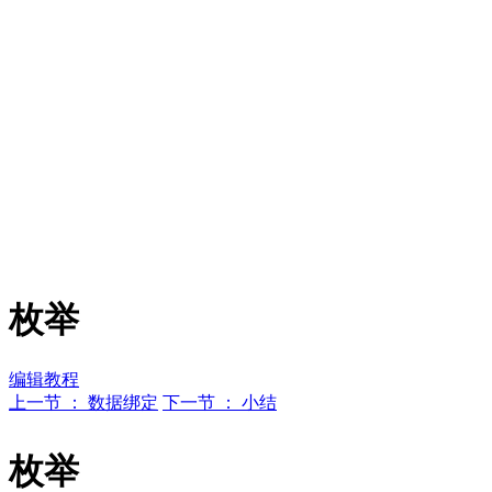
枚举
编辑教程
上一节 ： 数据绑定
下一节 ： 小结
枚举