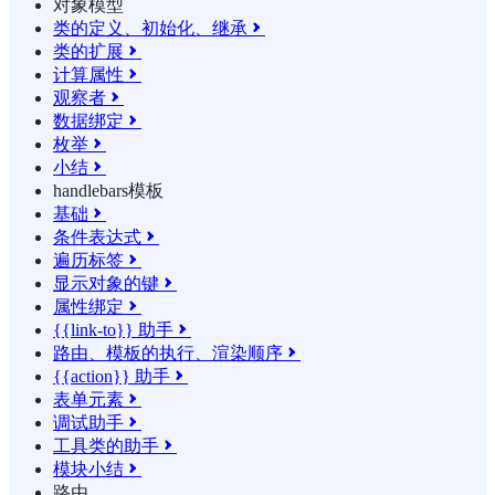
对象模型
类的定义、初始化、继承

类的扩展

计算属性

观察者

数据绑定

枚举

小结

handlebars模板
基础

条件表达式

遍历标签

显示对象的键

属性绑定

{{link-to}} 助手

路由、模板的执行、渲染顺序

{{action}} 助手

表单元素

调试助手

工具类的助手

模块小结

路由