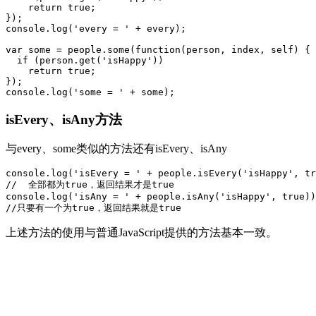
    return true;

});

console.log('every = ' + every);

var some = people.some(function(person, index, self) {

  if (person.get('isHappy'))

    return true;

});

isEvery、isAny方法
与every、some类似的方法还有isEvery、isAny
console.log('isEvery = ' + people.isEvery('isHappy', tr
//  全部都为true，返回结果才是true

console.log('isAny = ' + people.isAny('isHappy', true))
上述方法的使用与普通JavaScript提供的方法基本一致。