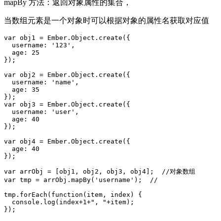
mapBy 方法：返回对象属性的集合，
当数组元素是一个对象时可以根据对象的属性名获取对应值
var obj1 = Ember.Object.create({

  username: '123',

  age: 25

});

var obj2 = Ember.Object.create({

  username: 'name',

  age: 35

});

var obj3 = Ember.Object.create({

  username: 'user',

  age: 40

});

var obj4 = Ember.Object.create({

  age: 40

});

var arrObj = [obj1, obj2, obj3, obj4];  //对象数组

var tmp = arrObj.mapBy('username');  // 

tmp.forEach(function(item, index) {

  console.log(index+1+", "+item);

});
