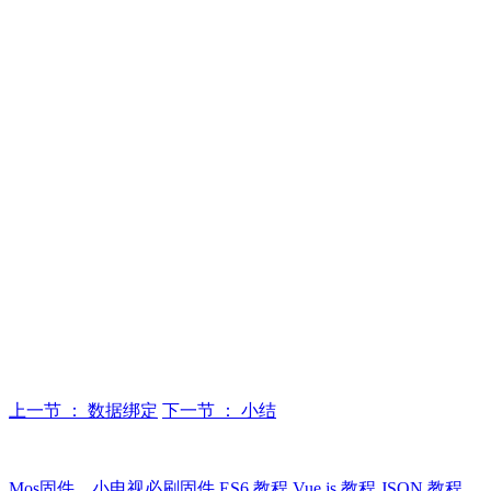
上一节 ： 数据绑定
下一节 ： 小结
Mos固件，小电视必刷固件
ES6 教程
Vue.js 教程
JSON 教程