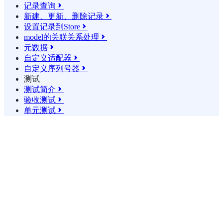
记录查询

新建、更新、删除记录

设置记录到Store

model的关联关系处理

元数据

自定义适配器

自定义序列号器

测试
测试简介

验收测试

单元测试
