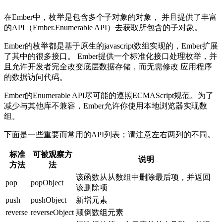
在Ember中，枚举是包含多个子对象的对象， 并且提供了丰富
的API（Ember.Enumerable API）去获取所包含的子对象。
Ember的枚举都是基于原生的javascript数组实现的，Ember扩展
了其中的很多接口。 Ember提供一个标准化接口处理枚举，并
且允许开发者完全改变底层数据存储，而无需修改 应用程序
的数据访问代码。
Ember的Enumerable API尽可能的遵照ECMAScript规范。为了
减少与其他库不兼容，Ember允许你使用本地浏览器实现数
组。
下面是一些重要而常用的API列表；请注意左右两列的不同。
标准
可被观察方
说明
方法
法
该函数从从数组中删除最后项，并返回
pop
popObject
该删除项
push
pushObject
新增元素
reverse
reverseObject
颠倒数组元素