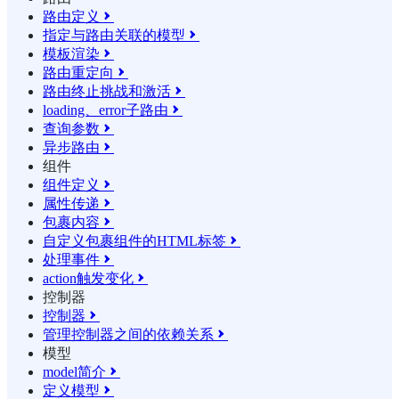
路由定义

指定与路由关联的模型

模板渲染

路由重定向

路由终止挑战和激活

loading、error子路由

查询参数

异步路由

组件
组件定义

属性传递

包裹内容

自定义包裹组件的HTML标签

处理事件

action触发变化

控制器
控制器

管理控制器之间的依赖关系

模型
model简介

定义模型
