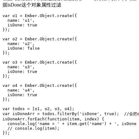
据isDone这个对象属性过滤
var o1 = Ember.Object.create({

  name: 'u1',

  isDone: true

});

var o2 = Ember.Object.create({

  name: 'u2',

  isDone: false

});

var o3 = Ember.Object.create({

  name: 'u3',

  isDone: true

});

var o4 = Ember.Object.create({

  name: 'u4',

  isDone: true

});

var todos = [o1, o2, o3, o4];

var isDoneArr = todos.filterBy('isDone', true);  //会把
isDoneArr.forEach(function(item, index) {

  console.log('name = ' + item.get('name') + ', isDone 
  // console.log(item);

});
