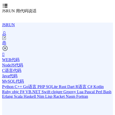
JSRUN 用代码说话
JSRUN
WEB代码
NodeJS代码
C语言代码
Java代码
MySQL代码
Python
C++
Go语言
PHP
SQLite
Rust
Dart
R语言
C#
Kotlin
Ruby
objc
F#
VB.NET
Swift
clojure
Groovy
Lua
Pascal
Perl
Bash
Erlang
Scala
Haskell
Nim
Lisp
Racket
Nasm
Fortran