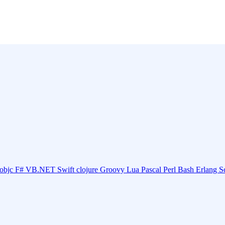
objc
F#
VB.NET
Swift
clojure
Groovy
Lua
Pascal
Perl
Bash
Erlang
S