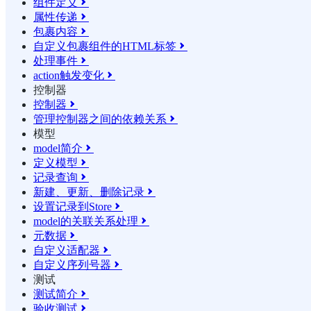
组件定义

属性传递

包裹内容

自定义包裹组件的HTML标签

处理事件

action触发变化

控制器
控制器

管理控制器之间的依赖关系

模型
model简介

定义模型

记录查询

新建、更新、删除记录

设置记录到Store

model的关联关系处理

元数据

自定义适配器

自定义序列号器

测试
测试简介

验收测试
