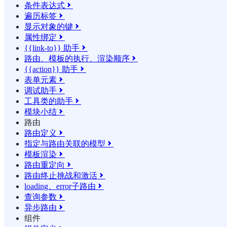
条件表达式

遍历标签

显示对象的键

属性绑定

{{link-to}} 助手

路由、模板的执行、渲染顺序

{{action}} 助手

表单元素

调试助手

工具类的助手

模块小结

路由
路由定义

指定与路由关联的模型

模板渲染

路由重定向

路由终止挑战和激活

loading、error子路由

查询参数

异步路由

组件