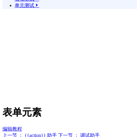
单元测试

表单元素
编辑教程
上一节 ： {{action}} 助手
下一节 ： 调试助手