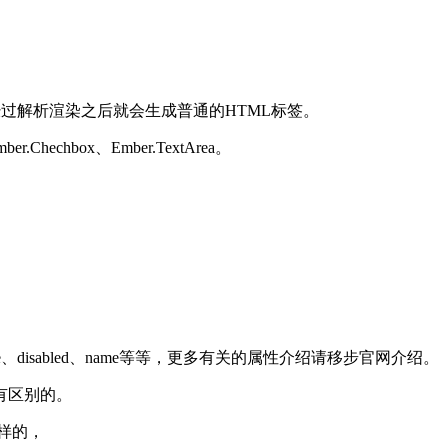
。经过解析渲染之后就会生成普通的HTML标签。
hechbox、Ember.TextArea。
ue、disabled、name等等，更多有关的属性介绍请移步官网介绍。
有区别的。
不一样的，