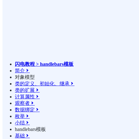
闪电教程 > handlebars模板
简介

对象模型
类的定义、初始化、继承

类的扩展

计算属性

观察者

数据绑定

枚举

小结

handlebars模板
基础
