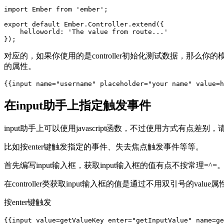
import Ember from 'ember';

export default Ember.Controller.extend({

    helloworld: 'The value from route...'

对应的，如果你使用的是controller初始化测试数据，那么你的模
的属性。
在input助手上指定触发事件
input助手上可以使用javascript函数，不过使用方式有点差别
比如按enter键触发指定的事件、失去焦点触发事件等等。
首先编写input输入框，获取input输入框的值有点不按常理=^=
在controller类获取input输入框的值是通过不用双引号的valu
按enter键触发
{{input value=getValueKey enter="getInputValue" name