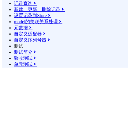
记录查询

新建、更新、删除记录

设置记录到Store

model的关联关系处理

元数据

自定义适配器

自定义序列号器

测试
测试简介

验收测试

单元测试
