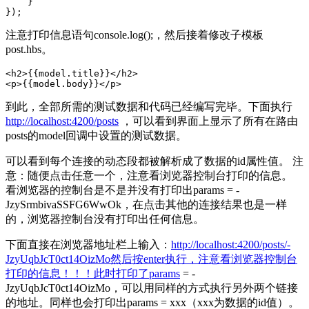
    }

注意打印信息语句console.log();，然后接着修改子模板
post.hbs。
<h2>{{model.title}}</h2>

到此，全部所需的测试数据和代码已经编写完毕。下面执行
http://localhost:4200/posts
，可以看到界面上显示了所有在路由
posts的model回调中设置的测试数据。
可以看到每个连接的动态段都被解析成了数据的id属性值。 注
意：随便点击任意一个，注意看浏览器控制台打印的信息。
看浏览器的控制台是不是并没有打印出params = -
JzySrmbivaSSFG6WwOk，在点击其他的连接结果也是一样
的，浏览器控制台没有打印出任何信息。
下面直接在浏览器地址栏上输入：
http://localhost:4200/posts/-
JzyUqbJcT0ct14OizMo然后按enter执行，注意看浏览器控制台
打印的信息！！！此时打印了params
= -
JzyUqbJcT0ct14OizMo，可以用同样的方式执行另外两个链接
的地址。同样也会打印出params = xxx（xxx为数据的id值）。