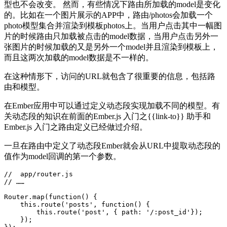
型也不会改变。 然而，有些情况下路由所加载的model是变化
的。比如在一个图片展示的APP中，路由/photos会加载一个
photo模型集合并渲染到模板photos上。当用户点击其中一幅图
片的时候路由只加载被点击的model数据，当用户点击另外一
张图片的时候加载的又是另外一个model并且渲染到模板上，
而且这两次加载的model数据是不一样的。
在这种情形下，访问的URL就包含了很重要的信息，包括路
由和模型。
在Ember应用中可以通过定义动态段实现加载不同的模型。有
关动态段的知识在前面的Ember.js 入门之{{link-to}} 助手和
Ember.js 入门之路由定义已经做过介绍。
一旦在路由中定义了动态段Ember就会从URL中提取动态段的
值作为model回调的第一个参数。
//  app/router.js

// ……

Router.map(function() {

    this.route('posts', function() {

        this.route('post', { path: '/:post_id'});

    }); 
