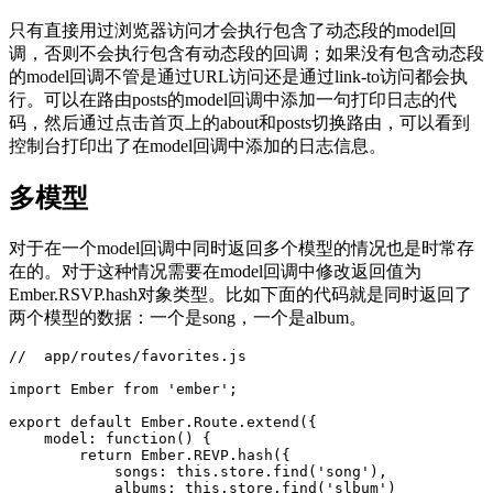
只有直接用过浏览器访问才会执行包含了动态段的model回
调，否则不会执行包含有动态段的回调；如果没有包含动态段
的model回调不管是通过URL访问还是通过link-to访问都会执
行。可以在路由posts的model回调中添加一句打印日志的代
码，然后通过点击首页上的about和posts切换路由，可以看到
控制台打印出了在model回调中添加的日志信息。
多模型
对于在一个model回调中同时返回多个模型的情况也是时常存
在的。对于这种情况需要在model回调中修改返回值为
Ember.RSVP.hash对象类型。比如下面的代码就是同时返回了
两个模型的数据：一个是song，一个是album。
//  app/routes/favorites.js

import Ember from 'ember';

export default Ember.Route.extend({

    model: function() {

        return Ember.REVP.hash({

            songs: this.store.find('song'),

            albums: this.store.find('slbum')
