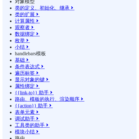
对象模型
类的定义、初始化、继承

类的扩展

计算属性

观察者

数据绑定

枚举

小结

handlebars模板
基础

条件表达式

遍历标签

显示对象的键

属性绑定

{{link-to}} 助手

路由、模板的执行、渲染顺序

{{action}} 助手

表单元素

调试助手

工具类的助手

模块小结

路由