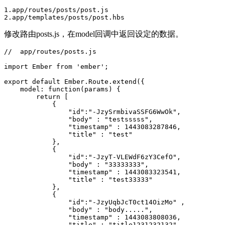
1.app/routes/posts/post.js

修改路由posts.js，在model回调中返回设定的数据。
//  app/routes/posts.js

import Ember from 'ember';

export default Ember.Route.extend({

    model: function(params) {

        return [

            {

                "id":"-JzySrmbivaSSFG6WwOk",

                "body" : "testsssss",

                "timestamp" : 1443083287846,

                "title" : "test"

            },

            {

                "id":"-JzyT-VLEWdF6zY3CefO",

                "body" : "33333333",

                "timestamp" : 1443083323541,

                "title" : "test33333"

            },

            {

                "id":"-JzyUqbJcT0ct14OizMo" ,

                "body" : "body.....",

                "timestamp" : 1443083808036,

                "title" : "title1231232132"
