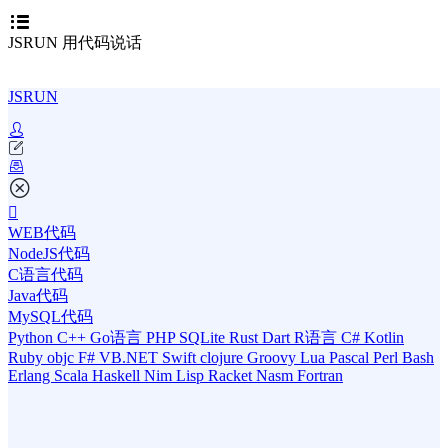
JSRUN 用代码说话
JSRUN
WEB代码
NodeJS代码
C语言代码
Java代码
MySQL代码
Python
C++
Go语言
PHP
SQLite
Rust
Dart
R语言
C#
Kotlin
Ruby
objc
F#
VB.NET
Swift
clojure
Groovy
Lua
Pascal
Perl
Bash
Erlang
Scala
Haskell
Nim
Lisp
Racket
Nasm
Fortran