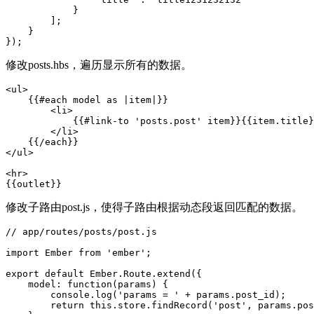
            }

        ];

    }

修改posts.hbs，遍历显示所有的数据。
<ul>

    {{#each model as |item|}}

        <li>

            {{#link-to 'posts.post' item}}{{item.title}
        </li>   

    {{/each}}

</ul>

<hr>

修改子路由post.js，使得子路由根据动态段返回匹配的数据。
// app/routes/posts/post.js

import Ember from 'ember';

export default Ember.Route.extend({

    model: function(params) {

        console.log('params = ' + params.post_id);

        return this.store.findRecord('post', params.pos