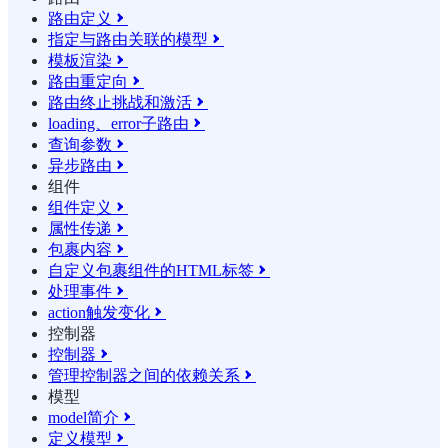
路由定义

指定与路由关联的模型

模板渲染

路由重定向

路由终止挑战和激活

loading、error子路由

查询参数

异步路由

组件
组件定义

属性传递

包裹内容

自定义包裹组件的HTML标签

处理事件

action触发变化

控制器
控制器

管理控制器之间的依赖关系

模型
model简介

定义模型
