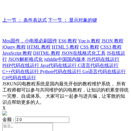
上一节 ： 条件表达式
下一节 ： 显示对象的键
Mos固件，小电视必刷固件
ES6 教程
Vue.js 教程
JSON 教程
jQuery 教程
HTML 教程
HTML 5 教程
CSS 教程
CSS3 教程
JavaScript 教程
DHTML 教程
JSON在线格式化工具
JS在线运
行
JSON解析格式化
jsfiddle中国国内版本
JS代码在线运行
PHP代码在线运行
Java代码在线运行
C语言代码在线运行
C++代码在线运行
Python代码在线运行
Go语言代码在线运行
C#代码在线运行
JSRUN闪电教程系统是国内最先开创的教程维护系统， 所有
工程师都可以参与共同维护的闪电教程，让知识的积累变得统
一完整、自成体系。 大家可以一起参与进共编，让零散的知
识点帮助更多的人。
X
金额 :