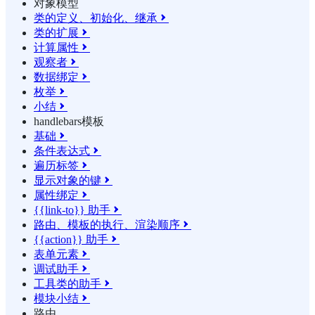
对象模型
类的定义、初始化、继承

类的扩展

计算属性

观察者

数据绑定

枚举

小结

handlebars模板
基础

条件表达式

遍历标签

显示对象的键

属性绑定

{{link-to}} 助手

路由、模板的执行、渲染顺序

{{action}} 助手

表单元素

调试助手

工具类的助手

模块小结

路由