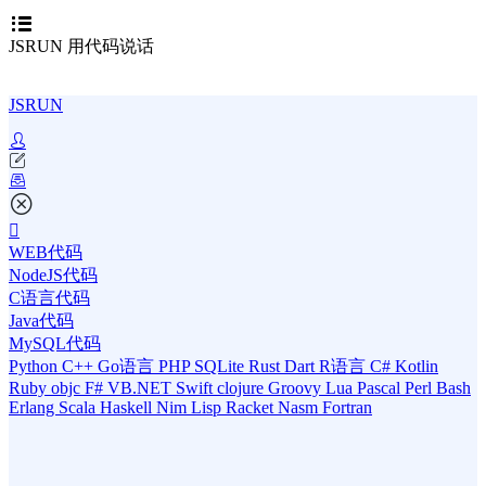
JSRUN 用代码说话
JSRUN
WEB代码
NodeJS代码
C语言代码
Java代码
MySQL代码
Python
C++
Go语言
PHP
SQLite
Rust
Dart
R语言
C#
Kotlin
Ruby
objc
F#
VB.NET
Swift
clojure
Groovy
Lua
Pascal
Perl
Bash
Erlang
Scala
Haskell
Nim
Lisp
Racket
Nasm
Fortran