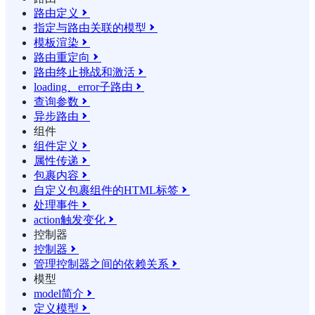
路由定义

指定与路由关联的模型

模板渲染

路由重定向

路由终止挑战和激活

loading、error子路由

查询参数

异步路由

组件
组件定义

属性传递

包裹内容

自定义包裹组件的HTML标签

处理事件

action触发变化

控制器
控制器

管理控制器之间的依赖关系

模型
model简介

定义模型
