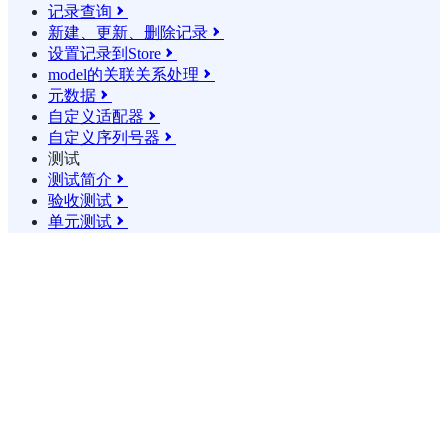
记录查询

新建、更新、删除记录

设置记录到Store

model的关联关系处理

元数据

自定义适配器

自定义序列号器

测试
测试简介

验收测试

单元测试
