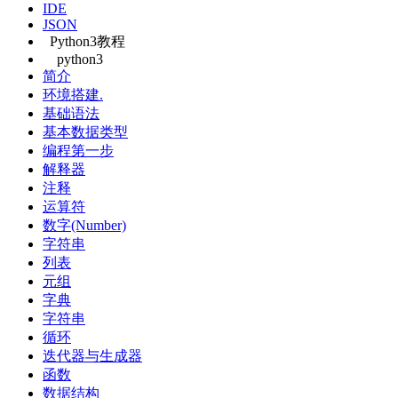
IDE
JSON
Python3教程
python3
简介
环境搭建.
基础语法
基本数据类型
编程第一步
解释器
注释
运算符
数字(Number)
字符串
列表
元组
字典
字符串
循环
迭代器与生成器
函数
数据结构