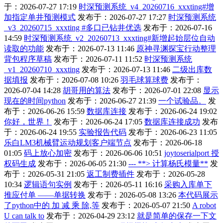
于：2026-07-27 17:19
时深预测系统_v4_20260716_xxxting#增
加指定单井预测模式
发布于：2026-07-27 17:27
时深预测系统
_v3_20260715_xxxting #多口已钻井优选
发布于：2026-07-16
14:59
时深预测系统_v2_20260713_xxxting#新增起始层位自动
读取的功能
发布于：2026-07-13 11:46
原神寻渊探宝行动整理
背包程序草稿
发布于：2026-07-11 11:52
时深预测系统
_v1_20260710_xxxting
发布于：2026-07-13 11:46
二级出库数
据填报
发布于：2026-07-08 10:26
羽毛球算球费
发布于：
2026-07-04 14:28
胡哥用的算法
发布于：2026-07-01 22:08
显示
现在的时间python
发布于：2026-06-27 21:39
一个试验品。
发
布于：2026-06-26 15:59
数据库连接
发布于：2026-06-24 19:02
你好，世界！
发布于：2026-06-24 17:05
数据库连接成功
发布
于：2026-06-24 19:55
实验报告代码
发布于：2026-06-23 11:05
乐白LM3机械臂运动规划客户端节点
发布于：2026-06-18
01:05
码上放心加密
发布于：2026-06-06 10:51
joytoserialport 授
权码生成
发布于：2026-06-05 21:30
--- **> 计算杨氏模量**
发
布于：2026-05-31 21:05
返工制费插件
发布于：2026-05-28
10:34
逻辑语句实例
发布于：2026-05-11 16:16
采购入库单下
推应付单 ——单据转换
发布于：2026-05-08 13:26
本代码展示
了python中的 加 减 乘 除,等
发布于：2026-05-07 21:50
A robot
U can talk to
发布于：2026-04-29 23:12
就是简单的保存一下文