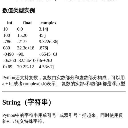
数值类型实例
int
float
complex
10
0.0
3.14j
100
15.20
45.j
-786
-21.9
9.322e-36j
080
32.3e+18
.876j
-0490
-90.
-.6545+0J
-0x260
-32.54e100
3e+26J
0x69
70.2E-12
4.53e-7j
Python还支持复数，复数由实数部分和虚数部分构成，可以用
a + bj,或者complex(a,b)表示， 复数的实部a和虚部b都是浮点型
String（字符串）
Python中的字符串用单引号 ' 或双引号 " 括起来，同时使用反
斜杠 \ 转义特殊字符。