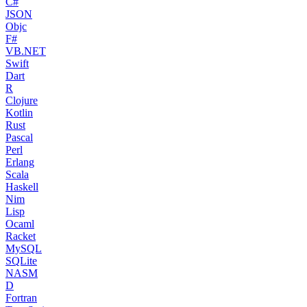
C#
JSON
Objc
F#
VB.NET
Swift
Dart
R
Clojure
Kotlin
Rust
Pascal
Perl
Erlang
Scala
Haskell
Nim
Lisp
Ocaml
Racket
MySQL
SQLite
NASM
D
Fortran