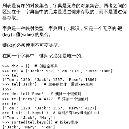
列表是有序的对象集合，字典是无序的对象集合。两者之间的
区别在于：字典当中的元素是通过键来存取的，而不是通过偏
移存取。
字典是一种映射类型，字典用 { } 标识，它是一个无序的
键
(key) : 值(value)
的集合。
键(key)必须使用不可变类型。
在同一个字典中，键(key)必须是唯一的。
>>> dic = {}  # 创建空字典

>>> tel = {'Jack':1557, 'Tom':1320, 'Rose':1886}

>>> tel

{'Tom': 1320, 'Jack': 1557, 'Rose': 1886}

>>> tel['Jack']   # 主要的操作：通过key查询

1557

>>> del tel['Rose']  # 删除一个键值对

>>> tel['Mary'] = 4127  # 添加一个键值对

>>> tel

{'Tom': 1320, 'Jack': 1557, 'Mary': 4127}

>>> list(tel.keys())  # 返回所有key组成的list

['Tom', 'Jack', 'Mary']

>>> sorted(tel.keys()) # 按key排序

['Jack', 'Mary', 'Tom']
