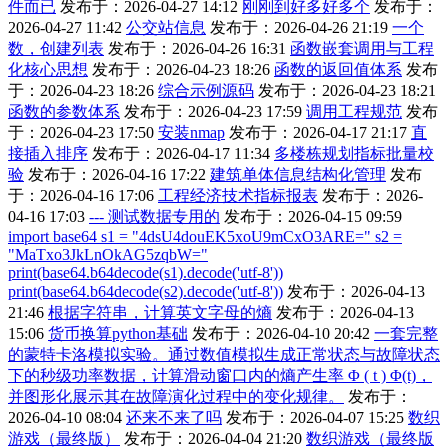
件而已
发布于：2026-04-27 14:12
刚刚到好多好多个
发布于：
2026-04-27 11:42
公交站信息
发布于：2026-04-26 21:19
一个
数，创建列表
发布于：2026-04-26 16:31
函数嵌套调用与工程
化核心思想
发布于：2026-04-23 18:26
函数的返回值体系
发布
于：2026-04-23 18:26
综合示例源码
发布于：2026-04-23 18:21
函数的参数体系
发布于：2026-04-23 17:59
调用工程规范
发布
于：2026-04-23 17:50
安装nmap
发布于：2026-04-17 21:17
直
接插入排序
发布于：2026-04-17 11:34
多楼栋规划指标批量校
验
发布于：2026-04-16 17:22
建筑单体信息结构化管理
发布
于：2026-04-16 17:06
工程经济技术指标报表
发布于：2026-
04-16 17:03
--- 测试数据专用的
发布于：2026-04-15 09:59
import base64 s1 = "4dsU4douEK5xoU9mCxO3ARE=" s2 =
"MaTxo3JkLnOkAG5zqbW="
print(base64.b64decode(s1).decode('utf-8'))
print(base64.b64decode(s2).decode('utf-8'))
发布于：2026-04-13
21:46
根据字符串，计算英文字母的熵
发布于：2026-04-13
15:06
货币换算python基础
发布于：2026-04-10 20:42
一套完整
的蒙特卡洛模拟实验。通过数值模拟生成正常状态与故障状态
下的秒级功率数据，计算滑动窗口内的熵产生率 Φ ( t ) Φ(t)，
并图形化展示其在故障演化过程中的变化规律。
发布于：
2026-04-10 08:04
还来不来了吗
发布于：2026-04-07 15:25
数织
游戏（最终版）
发布于：2026-04-04 21:20
数织游戏（最终版