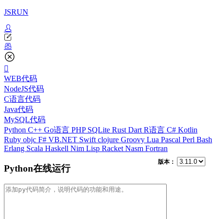
JSRUN
WEB代码
NodeJS代码
C语言代码
Java代码
MySQL代码
Python
C++
Go语言
PHP
SQLite
Rust
Dart
R语言
C#
Kotlin
Ruby
objc
F#
VB.NET
Swift
clojure
Groovy
Lua
Pascal
Perl
Bash
Erlang
Scala
Haskell
Nim
Lisp
Racket
Nasm
Fortran
版本：
Python在线运行