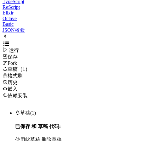
TypeScript
ReScript
Elixir
Octave
Basic
JSON校验

运行
保存

Fork

草稿（1）

格式刷
历史

嵌入
依赖安装

草稿(1)
已保存
和
草稿
代码:
使用此草稿
删除草稿