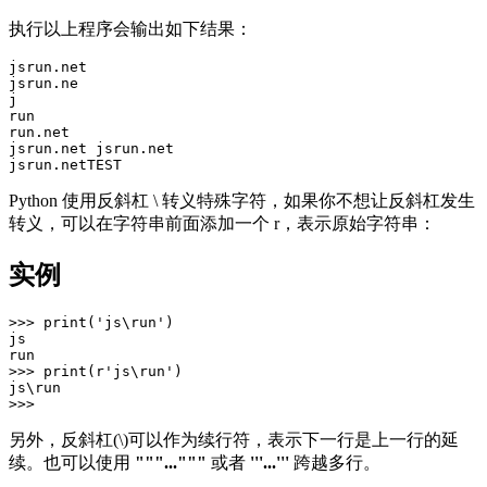
执行以上程序会输出如下结果：
jsrun.net

jsrun.ne

j

run

run.net

jsrun.net jsrun.net

Python 使用反斜杠 \ 转义特殊字符，如果你不想让反斜杠发生
转义，可以在字符串前面添加一个 r，表示原始字符串：
实例
>>> print('js\run')  

js

run

>>> print(r'js\run')  

js\run

另外，反斜杠(\)可以作为续行符，表示下一行是上一行的延
续。也可以使用
"""..."""
或者
'''...'''
跨越多行。