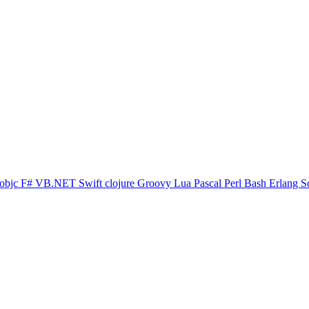
objc
F#
VB.NET
Swift
clojure
Groovy
Lua
Pascal
Perl
Bash
Erlang
S