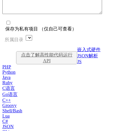
保存为私有项目 （仅自己可查看）
所属目录
嵌入式硬件
点击了解高性能代码运行
JSON解析
API
JS
PHP
Python
Java
Ruby
C语言
Go语言
C++
Groovy
Shell/Bash
Lua
C#
JSON