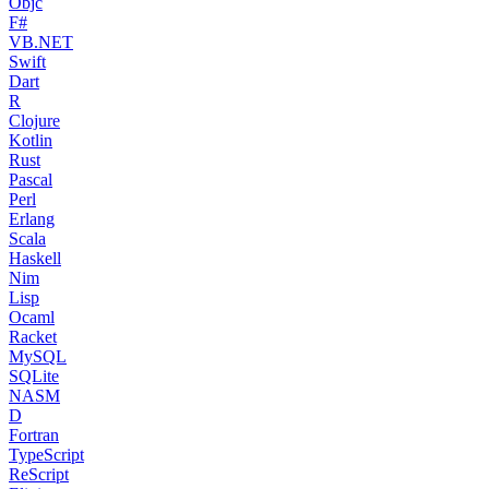
Objc
F#
VB.NET
Swift
Dart
R
Clojure
Kotlin
Rust
Pascal
Perl
Erlang
Scala
Haskell
Nim
Lisp
Ocaml
Racket
MySQL
SQLite
NASM
D
Fortran
TypeScript
ReScript