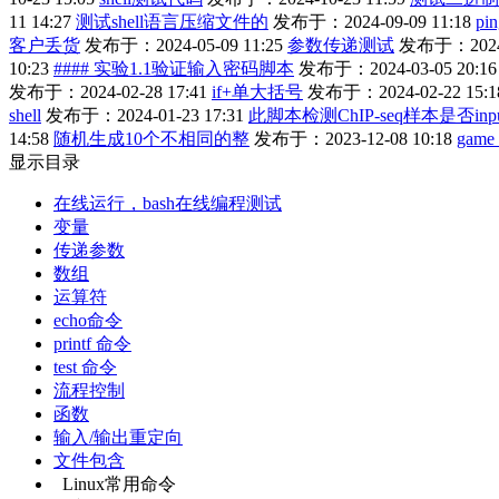
11 14:27
测试shell语言压缩文件的
发布于：2024-09-09 11:18
pi
客户丢货
发布于：2024-05-09 11:25
参数传递测试
发布于：2024-0
10:23
#### 实验1.1验证输入密码脚本
发布于：2024-03-05 20:16
发布于：2024-02-28 17:41
if+单大括号
发布于：2024-02-22 15:1
shell
发布于：2024-01-23 17:31
此脚本检测ChIP-seq样本是否inp
14:58
随机生成10个不相同的整
发布于：2023-12-08 10:18
game 
显示目录
在线运行，bash在线编程测试
变量
传递参数
数组
运算符
echo命令
printf 命令
test 命令
流程控制
函数
输入/输出重定向
文件包含
Linux常用命令