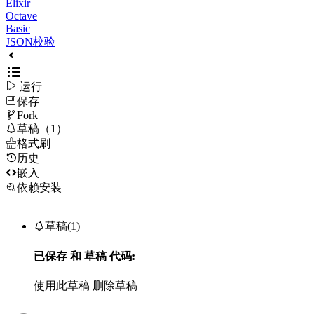
Elixir
Octave
Basic
JSON校验

运行
保存

Fork

草稿（1）

格式刷
历史

嵌入
依赖安装

草稿(1)
已保存
和
草稿
代码:
使用此草稿
删除草稿