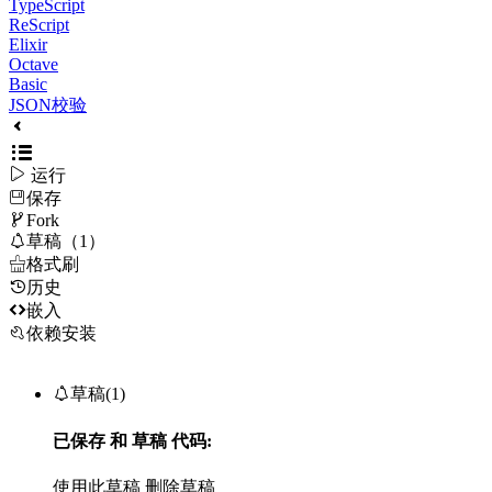
TypeScript
ReScript
Elixir
Octave
Basic
JSON校验

运行
保存

Fork

草稿（1）

格式刷
历史

嵌入
依赖安装

草稿(1)
已保存
和
草稿
代码:
使用此草稿
删除草稿