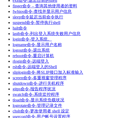
exit命令-退出目前的shell
finger命令 – 查询其他使用者的资料
fwhios命令-查找并显示用户信息
sleep命令延迟当前命令执行
suspend命令-暂停执行shell
halt命令
lastb命令-列出登入系统失败用户信息
login命令-登入系统。
logname命令-显示用户名称
logout命令-退出系统
reboot命令-重启计算机
rlogin命令-远端登入
rsh命令-远端登入的Shell
sliplogin命令-将SLIP接口加入标准输入
screen命令-多重视窗管理程序
shutdown命令-进行关机程序
gitps命令-报告程序状况
swatch命令-系统监控程序
tload命令-显示系统负载状况
logrotate命令-管理记录文件
chsh命令-更改使用者 shell 设定
userconf命令-用户帐号设置程序