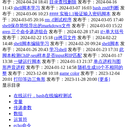
布于：2024-04-24 18:41
目录查找删除
发布于：2024-04-16
11:43
shell脚本学习
发布于：2024-03-07 16:03
bash zndf判断
发
布于：2024-03-06 10:23
#### 实验1.1验证输入密码脚本
发布
于：2024-03-05 20:16
rm -f测试程序
发布于：2024-03-05 17:40
shell保存简悦导出的markdown文件
发布于：2024-03-03 15:22
grep 三个命令递进组合
发布于：2024-02-28 17:41
if+单大括号
发布于：2024-02-22 15:18
cp拷贝文件
发布于：2024-02-22
14:48
shell脚本编辑学习
发布于：2024-02-20 09:24
shell脚本
发
布于：2024-01-26 20:43
学习shell
发布于：2024-01-23 17:31
此
脚本检测ChIP-seq样本是否input和IP匹配
发布于：2024-01-17
13:38
一键运行脚本
发布于：2024-01-13 21:37
单点进程与图
形声音进程
发布于：2024-01-12 14:58
随机生成10个不相同的
整
发布于：2023-12-08 10:18
game color
发布于：2023-12-04
20:01
打印等边三角形
发布于：2023-11-28 20:00
[更多]
显示目录
在线运行，bash在线编程测试
变量
传递参数
数组
运算符
echo命令