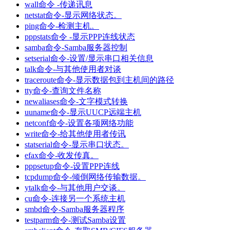
wall命令 -传递讯息
netstat命令-显示网络状态。
ping命令-检测主机。
pppstats命令 -显示PPP连线状态
samba命令-Samba服务器控制
setserial命令-设置/显示串口相关信息
talk命令-与其他使用者对谈
traceroute命令-显示数据包到主机间的路径
tty命令-查询文件名称
newaliases命令-文字模式转换
uuname命令-显示UUCP远端主机
netconf命令-设置各项网络功能
write命令-给其他使用者传讯
statserial命令-显示串口状态。
efax命令-收发传真。
pppsetup命令-设置PPP连线
tcpdump命令-倾倒网络传输数据。
ytalk命令-与其他用户交谈。
cu命令-连接另一个系统主机
smbd命令-Samba服务器程序
testparm命令-测试Samba设置