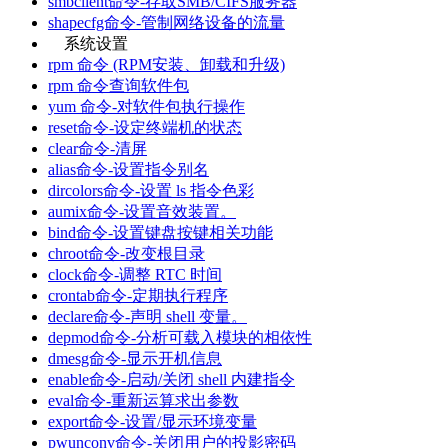
smbclient命令-存取SMB/CIFS服务器
shapecfg命令-管制网络设备的流量
系统设置
rpm 命令 (RPM安装、卸载和升级)
rpm 命令查询软件包
yum 命令-对软件包执行操作
reset命令-设定终端机的状态
clear命令-清屏
alias命令-设置指令别名
dircolors命令-设置 ls 指令色彩
aumix命令-设置音效装置。
bind命令-设置键盘按键相关功能
chroot命令-改变根目录
clock命令-调整 RTC 时间
crontab命令-定期执行程序
declare命令-声明 shell 变量。
depmod命令-分析可载入模块的相依性
dmesg命令-显示开机信息
enable命令-启动/关闭 shell 内建指令
eval命令-重新运算求出参数
export命令-设置/显示环境变量
pwunconv命令-关闭用户的投影密码