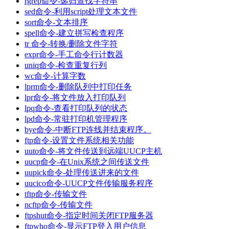
rgrep命令-递归查找字符串
sed命令-利用script处理文本文件
sort命令-文本排序
spell命令-建立拼写检查程序
tr 命令-转换/删除文件字符
expr命令-手工命令行计数器
uniq命令-检查重复行列
wc命令-计算字数
lprm命令-删除队列中打印任务
lpr命令-将文件放入打印队列
lpq命令-查看打印队列的状态
lpd命令-常驻打印机管理程序
bye命令-中断FTP连线并结束程序。
ftp命令-设置文件系统相关功能
uuto命令-将文件传送到远端UUCP主机
uucp命令-在Unix系统之间传送文件
uupick命令-处理传送进来的文件
uucico命令-UUCP文件传输服务程序
tftp命令-传输文件
ncftp命令-传输文件
ftpshut命令-指定时间关闭FTP服务器
ftpwho命令-显示FTP登入用户信息