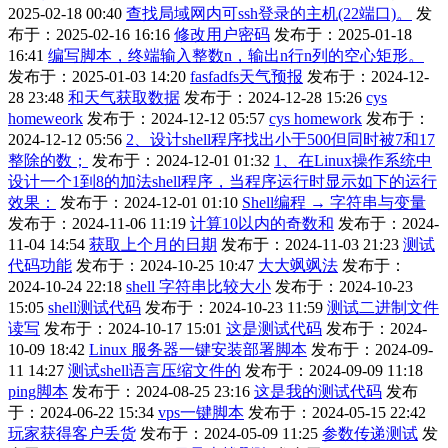
2025-02-18 00:40
查找局域网内可ssh登录的主机(22端口)。
发
布于：2025-02-16 16:16
修改用户密码
发布于：2025-01-18
16:41
编写脚本，终端输入整数n，输出n行n列的空心矩形。
发布于：2025-01-03 14:20
fasfadfs天气预报
发布于：2024-12-
28 23:48
和天气获取数据
发布于：2024-12-28 15:26
cys
homeweork
发布于：2024-12-12 05:57
cys homework
发布于：
2024-12-12 05:56
2、设计shell程序找出小于500但同时被7和17
整除的数；
发布于：2024-12-01 01:32
1、在Linux操作系统中
设计一个1到8的加法shell程序，当程序运行时显示如下的运行
效果：
发布于：2024-12-01 01:10
Shell编程 → 字符串与变量
发布于：2024-11-06 11:19
计算10以内的奇数和
发布于：2024-
11-04 14:54
获取上个月的日期
发布于：2024-11-03 21:23
测试
代码功能
发布于：2024-10-25 10:47
大大飒飒法
发布于：
2024-10-24 22:18
shell 字符串比较大小
发布于：2024-10-23
15:05
shell测试代码
发布于：2024-10-23 11:59
测试二进制文件
读写
发布于：2024-10-17 15:01
这是测试代码
发布于：2024-
10-09 18:42
Linux 服务器一键安装部署脚本
发布于：2024-09-
11 14:27
测试shell语言压缩文件的
发布于：2024-09-09 11:18
ping脚本
发布于：2024-08-25 23:16
这是我的测试代码
发布
于：2024-06-22 15:34
vps一键脚本
发布于：2024-05-15 22:42
玩家获得客户丢货
发布于：2024-05-09 11:25
参数传递测试
发