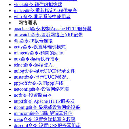
vlock命令-锁住虚拟终端
renice命令-重新指定行程优先序
who 命令-显示系统中使用者
网络通讯
apachectl命令-控制Apache HTTP服务器
arpwatch命令-监听网络上ARP记录
dip命令-IP拨号连接
getty命令-设置终端机模式
mingetty命令-精简的getty
uux命令-远端执行指令
telnet命令-远端登入。
uulog命令-显示UUCP记录文件
uustat命令-显示UUCP状况。
ppp-off命令-关闭ppp连线
netconfig命令-设置网络环境
nc命令-设置路由器
httpd命令-Apache HTTP服务器
ifconfig命令-显示或设置网络设备
minicom命令-调制解调器通信
mesg命令-设置终端机写入权限
dnsconf命令-设置DNS服务器组态