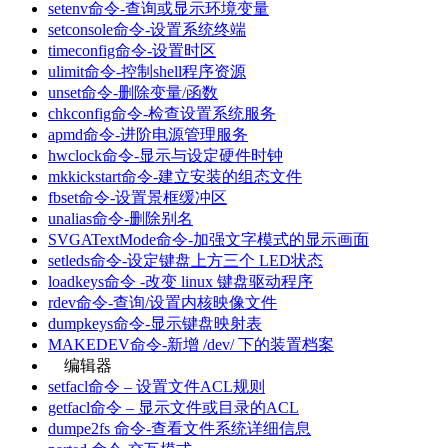
setenv命令-查询或显示环境变量
setconsole命令-设置系统终端
timeconfig命令-设置时区
ulimit命令-控制shell程序资源
unset命令-删除变量/函数
chkconfig命令-检查设置系统服务
apmd命令-进阶电源管理服务
hwclock命令-显示与设定硬件时钟
mkkickstart命令-建立安装的组态文件
fbset命令-设置景框缓冲区
unalias命令-删除别名
SVGATextMode命令-加强文字模式的显示画面
setleds命令-设定键盘上方三个 LED状态
loadkeys命令 -改变 linux 键盘驱动程序
rdev命令-查询/设置内核映像文件
dumpkeys命令-显示键盘映射表
MAKEDEV命令-新增 /dev/ 下的装置档案
编辑器
setfacl命令 – 设置文件ACL规则
getfacl命令 – 显示文件或目录的ACL
dumpe2fs 命令-查看文件系统详细信息