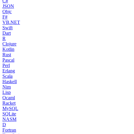
C#
JSON
Objc
F#
VB.NET
Swift
Dart
R
Clojure
Kotlin
Rust
Pascal
Perl
Erlang
Scala
Haskell
Nim
Lisp
Ocaml
Racket
MySQL
SQLite
NASM
D
Fortran