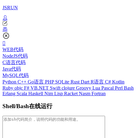
JSRUN
WEB代码
NodeJS代码
C语言代码
Java代码
MySQL代码
Python
C++
Go语言
PHP
SQLite
Rust
Dart
R语言
C#
Kotlin
Ruby
objc
F#
VB.NET
Swift
clojure
Groovy
Lua
Pascal
Perl
Bash
Erlang
Scala
Haskell
Nim
Lisp
Racket
Nasm
Fortran
Shell/Bash在线运行