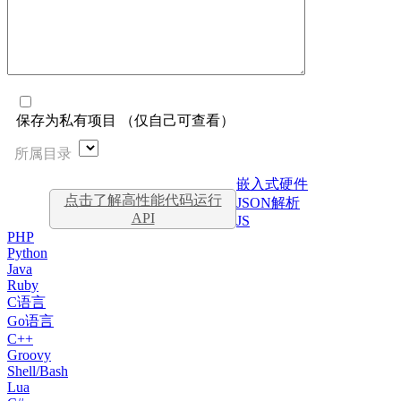
保存为私有项目 （仅自己可查看）
所属目录
嵌入式硬件
点击了解高性能代码运行
JSON解析
API
JS
PHP
Python
Java
Ruby
C语言
Go语言
C++
Groovy
Shell/Bash
Lua