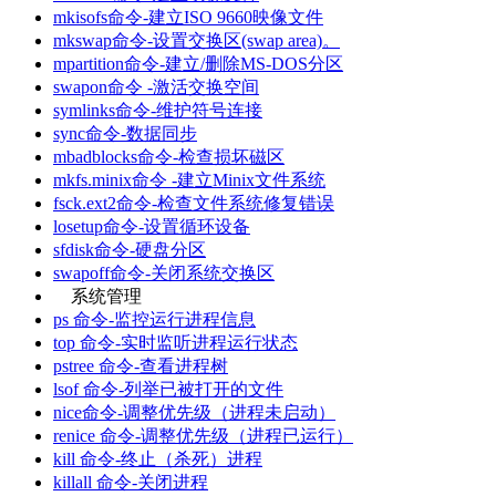
mkisofs命令-建立ISO 9660映像文件
mkswap命令-设置交换区(swap area)。
mpartition命令-建立/删除MS-DOS分区
swapon命令 -激活交换空间
symlinks命令-维护符号连接
sync命令-数据同步
mbadblocks命令-检查损坏磁区
mkfs.minix命令 -建立Minix文件系统
fsck.ext2命令-检查文件系统修复错误
losetup命令-设置循环设备
sfdisk命令-硬盘分区
swapoff命令-关闭系统交换区
系统管理
ps 命令-监控运行进程信息
top 命令-实时监听进程运行状态
pstree 命令-查看进程树
lsof 命令-列举已被打开的文件
nice命令-调整优先级（进程未启动）
renice 命令-调整优先级（进程已运行）
kill 命令-终止（杀死）进程
killall 命令-关闭进程