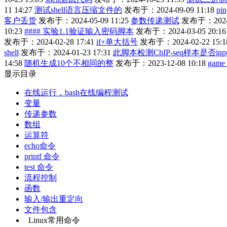
11 14:27
测试shell语言压缩文件的
发布于：2024-09-09 11:18
pi
客户丢货
发布于：2024-05-09 11:25
参数传递测试
发布于：2024-0
10:23
#### 实验1.1验证输入密码脚本
发布于：2024-03-05 20:16
发布于：2024-02-28 17:41
if+单大括号
发布于：2024-02-22 15:1
shell
发布于：2024-01-23 17:31
此脚本检测ChIP-seq样本是否inp
14:58
随机生成10个不相同的整
发布于：2023-12-08 10:18
game 
显示目录
在线运行，bash在线编程测试
变量
传递参数
数组
运算符
echo命令
printf 命令
test 命令
流程控制
函数
输入/输出重定向
文件包含
Linux常用命令