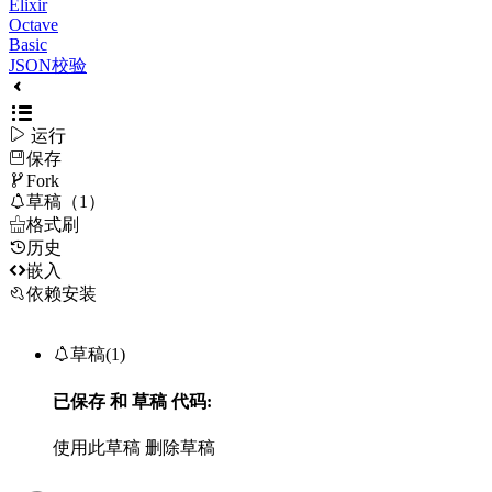
Elixir
Octave
Basic
JSON校验

运行
保存

Fork

草稿（1）

格式刷
历史

嵌入
依赖安装

草稿(1)
已保存
和
草稿
代码:
使用此草稿
删除草稿