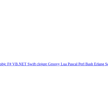
objc
F#
VB.NET
Swift
clojure
Groovy
Lua
Pascal
Perl
Bash
Erlang
S