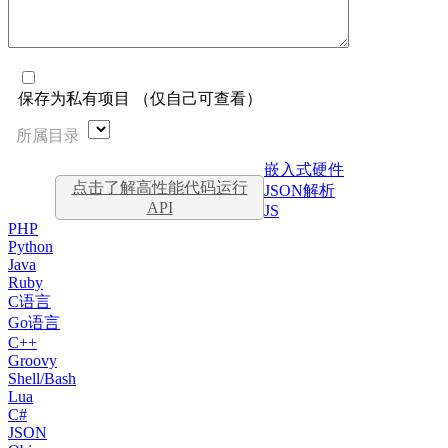
保存为私有项目 （仅自己可查看）
所属目录
嵌入式硬件
点击了解高性能代码运行
JSON解析
API
JS
PHP
Python
Java
Ruby
C语言
Go语言
C++
Groovy
Shell/Bash
Lua
C#
JSON