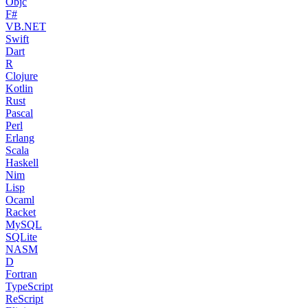
Objc
F#
VB.NET
Swift
Dart
R
Clojure
Kotlin
Rust
Pascal
Perl
Erlang
Scala
Haskell
Nim
Lisp
Ocaml
Racket
MySQL
SQLite
NASM
D
Fortran
TypeScript
ReScript