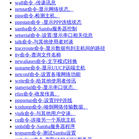
wall命令 -传递讯息
netstat命令-显示网络状态。
ping命令-检测主机。
pppstats命令 -显示PPP连线状态
samba命令-Samba服务器控制
setserial命令-设置/显示串口相关信息
talk命令-与其他使用者对谈
traceroute命令-显示数据包到主机间的路径
tty命令-查询文件名称
newaliases命令-文字模式转换
uuname命令-显示UUCP远端主机
netconf命令-设置各项网络功能
write命令-给其他使用者传讯
statserial命令-显示串口状态。
efax命令-收发传真。
pppsetup命令-设置PPP连线
tcpdump命令-倾倒网络传输数据。
ytalk命令-与其他用户交谈。
cu命令-连接另一个系统主机
smbd命令-Samba服务器程序
testparm命令-测试Samba设置