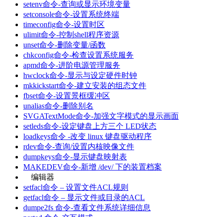
setenv命令-查询或显示环境变量
setconsole命令-设置系统终端
timeconfig命令-设置时区
ulimit命令-控制shell程序资源
unset命令-删除变量/函数
chkconfig命令-检查设置系统服务
apmd命令-进阶电源管理服务
hwclock命令-显示与设定硬件时钟
mkkickstart命令-建立安装的组态文件
fbset命令-设置景框缓冲区
unalias命令-删除别名
SVGATextMode命令-加强文字模式的显示画面
setleds命令-设定键盘上方三个 LED状态
loadkeys命令 -改变 linux 键盘驱动程序
rdev命令-查询/设置内核映像文件
dumpkeys命令-显示键盘映射表
MAKEDEV命令-新增 /dev/ 下的装置档案
编辑器
setfacl命令 – 设置文件ACL规则
getfacl命令 – 显示文件或目录的ACL
dumpe2fs 命令-查看文件系统详细信息