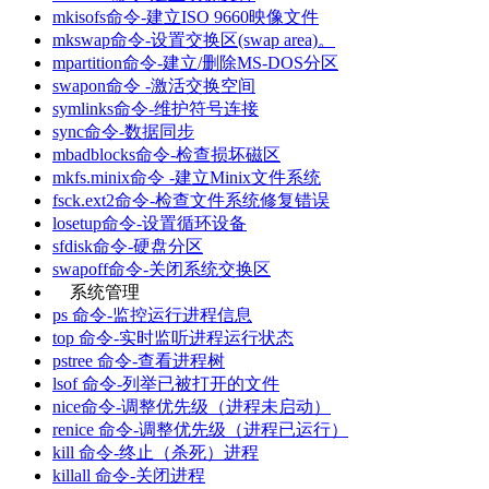
mkisofs命令-建立ISO 9660映像文件
mkswap命令-设置交换区(swap area)。
mpartition命令-建立/删除MS-DOS分区
swapon命令 -激活交换空间
symlinks命令-维护符号连接
sync命令-数据同步
mbadblocks命令-检查损坏磁区
mkfs.minix命令 -建立Minix文件系统
fsck.ext2命令-检查文件系统修复错误
losetup命令-设置循环设备
sfdisk命令-硬盘分区
swapoff命令-关闭系统交换区
系统管理
ps 命令-监控运行进程信息
top 命令-实时监听进程运行状态
pstree 命令-查看进程树
lsof 命令-列举已被打开的文件
nice命令-调整优先级（进程未启动）
renice 命令-调整优先级（进程已运行）
kill 命令-终止（杀死）进程
killall 命令-关闭进程