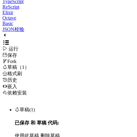
TypeScript
ReScript
Elixir
Octave
Basic
JSON校验

运行
保存

Fork

草稿（1）

格式刷
历史

嵌入
依赖安装

草稿(1)
已保存
和
草稿
代码:
使用此草稿
删除草稿