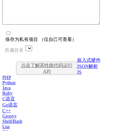
保存为私有项目 （仅自己可查看）
所属目录
嵌入式硬件
点击了解高性能代码运行
JSON解析
API
JS
PHP
Python
Java
Ruby
C语言
Go语言
C++
Groovy
Shell/Bash
Lua