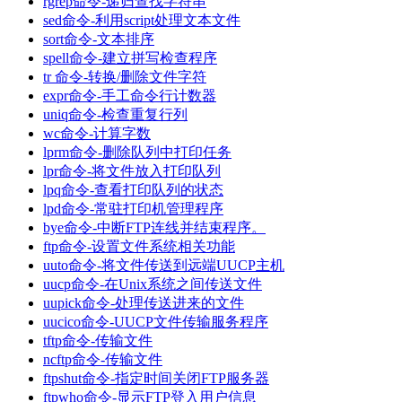
rgrep命令-递归查找字符串
sed命令-利用script处理文本文件
sort命令-文本排序
spell命令-建立拼写检查程序
tr 命令-转换/删除文件字符
expr命令-手工命令行计数器
uniq命令-检查重复行列
wc命令-计算字数
lprm命令-删除队列中打印任务
lpr命令-将文件放入打印队列
lpq命令-查看打印队列的状态
lpd命令-常驻打印机管理程序
bye命令-中断FTP连线并结束程序。
ftp命令-设置文件系统相关功能
uuto命令-将文件传送到远端UUCP主机
uucp命令-在Unix系统之间传送文件
uupick命令-处理传送进来的文件
uucico命令-UUCP文件传输服务程序
tftp命令-传输文件
ncftp命令-传输文件
ftpshut命令-指定时间关闭FTP服务器
ftpwho命令-显示FTP登入用户信息