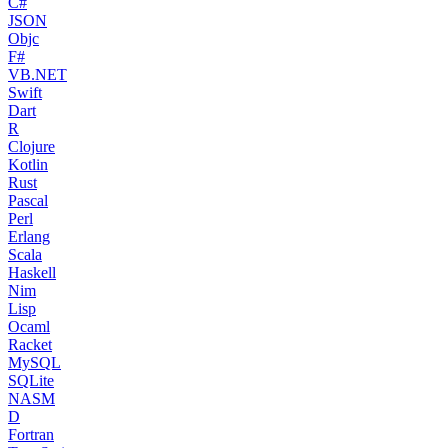
C#
JSON
Objc
F#
VB.NET
Swift
Dart
R
Clojure
Kotlin
Rust
Pascal
Perl
Erlang
Scala
Haskell
Nim
Lisp
Ocaml
Racket
MySQL
SQLite
NASM
D
Fortran