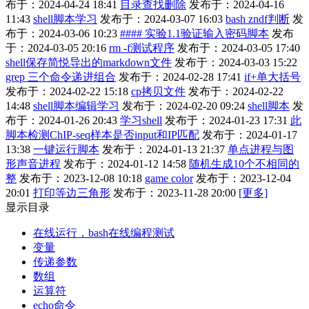
布于：2024-04-24 18:41
目录查找删除
发布于：2024-04-16
11:43
shell脚本学习
发布于：2024-03-07 16:03
bash zndf判断
发
布于：2024-03-06 10:23
#### 实验1.1验证输入密码脚本
发布
于：2024-03-05 20:16
rm -f测试程序
发布于：2024-03-05 17:40
shell保存简悦导出的markdown文件
发布于：2024-03-03 15:22
grep 三个命令递进组合
发布于：2024-02-28 17:41
if+单大括号
发布于：2024-02-22 15:18
cp拷贝文件
发布于：2024-02-22
14:48
shell脚本编辑学习
发布于：2024-02-20 09:24
shell脚本
发
布于：2024-01-26 20:43
学习shell
发布于：2024-01-23 17:31
此
脚本检测ChIP-seq样本是否input和IP匹配
发布于：2024-01-17
13:38
一键运行脚本
发布于：2024-01-13 21:37
单点进程与图
形声音进程
发布于：2024-01-12 14:58
随机生成10个不相同的
整
发布于：2023-12-08 10:18
game color
发布于：2023-12-04
20:01
打印等边三角形
发布于：2023-11-28 20:00
[更多]
显示目录
在线运行，bash在线编程测试
变量
传递参数
数组
运算符
echo命令