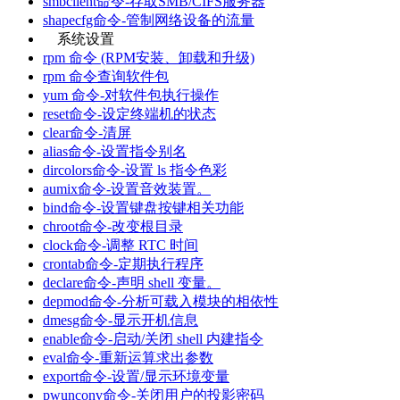
smbclient命令-存取SMB/CIFS服务器
shapecfg命令-管制网络设备的流量
系统设置
rpm 命令 (RPM安装、卸载和升级)
rpm 命令查询软件包
yum 命令-对软件包执行操作
reset命令-设定终端机的状态
clear命令-清屏
alias命令-设置指令别名
dircolors命令-设置 ls 指令色彩
aumix命令-设置音效装置。
bind命令-设置键盘按键相关功能
chroot命令-改变根目录
clock命令-调整 RTC 时间
crontab命令-定期执行程序
declare命令-声明 shell 变量。
depmod命令-分析可载入模块的相依性
dmesg命令-显示开机信息
enable命令-启动/关闭 shell 内建指令
eval命令-重新运算求出参数
export命令-设置/显示环境变量
pwunconv命令-关闭用户的投影密码