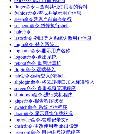
exit命令-退出目前的shell
finger命令 – 查询其他使用者的资料
fwhios命令-查找并显示用户信息
sleep命令延迟当前命令执行
suspend命令-暂停执行shell
halt命令
lastb命令-列出登入系统失败用户信息
login命令-登入系统。
logname命令-显示用户名称
logout命令-退出系统
reboot命令-重启计算机
rlogin命令-远端登入
rsh命令-远端登入的Shell
sliplogin命令-将SLIP接口加入标准输入
screen命令-多重视窗管理程序
shutdown命令-进行关机程序
gitps命令-报告程序状况
swatch命令-系统监控程序
tload命令-显示系统负载状况
logrotate命令-管理记录文件
chsh命令-更改使用者 shell 设定
userconf命令-用户帐号设置程序