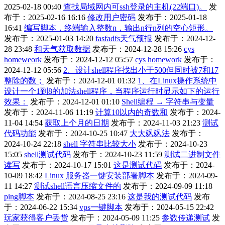
2025-02-18 00:40
查找局域网内可ssh登录的主机(22端口)。
发
布于：2025-02-16 16:16
修改用户密码
发布于：2025-01-18
16:41
编写脚本，终端输入整数n，输出n行n列的空心矩形。
发布于：2025-01-03 14:20
fasfadfs天气预报
发布于：2024-12-
28 23:48
和天气获取数据
发布于：2024-12-28 15:26
cys
homeweork
发布于：2024-12-12 05:57
cys homework
发布于：
2024-12-12 05:56
2、设计shell程序找出小于500但同时被7和17
整除的数；
发布于：2024-12-01 01:32
1、在Linux操作系统中
设计一个1到8的加法shell程序，当程序运行时显示如下的运行
效果：
发布于：2024-12-01 01:10
Shell编程 → 字符串与变量
发布于：2024-11-06 11:19
计算10以内的奇数和
发布于：2024-
11-04 14:54
获取上个月的日期
发布于：2024-11-03 21:23
测试
代码功能
发布于：2024-10-25 10:47
大大飒飒法
发布于：
2024-10-24 22:18
shell 字符串比较大小
发布于：2024-10-23
15:05
shell测试代码
发布于：2024-10-23 11:59
测试二进制文件
读写
发布于：2024-10-17 15:01
这是测试代码
发布于：2024-
10-09 18:42
Linux 服务器一键安装部署脚本
发布于：2024-09-
11 14:27
测试shell语言压缩文件的
发布于：2024-09-09 11:18
ping脚本
发布于：2024-08-25 23:16
这是我的测试代码
发布
于：2024-06-22 15:34
vps一键脚本
发布于：2024-05-15 22:42
玩家获得客户丢货
发布于：2024-05-09 11:25
参数传递测试
发