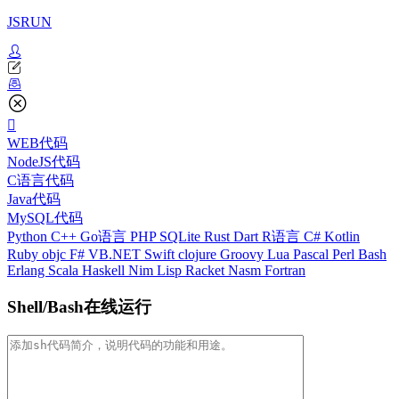
JSRUN
WEB代码
NodeJS代码
C语言代码
Java代码
MySQL代码
Python
C++
Go语言
PHP
SQLite
Rust
Dart
R语言
C#
Kotlin
Ruby
objc
F#
VB.NET
Swift
clojure
Groovy
Lua
Pascal
Perl
Bash
Erlang
Scala
Haskell
Nim
Lisp
Racket
Nasm
Fortran
Shell/Bash在线运行