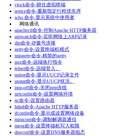
vlock命令-锁住虚拟终端
renice命令-重新指定行程优先序
who 命令-显示系统中使用者
网络通讯
apachectl命令-控制Apache HTTP服务器
arpwatch命令-监听网络上ARP记录
dip命令-IP拨号连接
getty命令-设置终端机模式
mingetty命令-精简的getty
uux命令-远端执行指令
telnet命令-远端登入。
uulog命令-显示UUCP记录文件
uustat命令-显示UUCP状况。
ppp-off命令-关闭ppp连线
netconfig命令-设置网络环境
nc命令-设置路由器
httpd命令-Apache HTTP服务器
ifconfig命令-显示或设置网络设备
minicom命令-调制解调器通信
mesg命令-设置终端机写入权限
dnsconf命令-设置DNS服务器组态