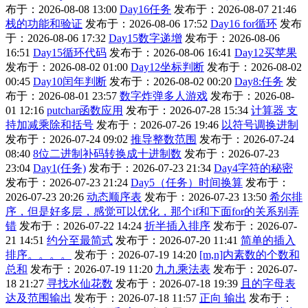
布于：2026-08-08 13:00
Day16任务
发布于：2026-08-07 21:46
栈的功能和验证
发布于：2026-08-06 17:52
Day16 for循环
发布
于：2026-08-06 17:32
Day15数字递增
发布于：2026-08-06
16:51
Day15循环代码
发布于：2026-08-06 16:41
Day12买苹果
发布于：2026-08-02 01:00
Day12坐标判断
发布于：2026-08-02
00:45
Day10闰年判断
发布于：2026-08-02 00:20
Day8:任务
发
布于：2026-08-01 23:57
数字炸弹多人游戏
发布于：2026-08-
01 12:16
putchar函数应用
发布于：2026-07-28 15:34
计算器 支
持加减乘除和括号
发布于：2026-07-26 19:46
以符号调换进制
发布于：2026-07-24 09:02
推导整数范围
发布于：2026-07-24
08:40
8位二进制补码转换成十进制数
发布于：2026-07-23
23:04
Day1(任务)
发布于：2026-07-23 21:34
Day4字符的秘密
发布于：2026-07-23 21:24
Day5（任务）时间换算
发布于：
2026-07-23 20:26
动态顺序表
发布于：2026-07-23 13:50
希尔排
序，但是好多层，感觉可以优化，那个if和下面for的关系别弄
错
发布于：2026-07-22 14:24
折半插入排序
发布于：2026-07-
21 14:51
约分至最简式
发布于：2026-07-20 11:41
简单的插入
排序。。。。
发布于：2026-07-19 14:20
[m,n]内素数的个数和
总和
发布于：2026-07-19 11:20
九九乘法表
发布于：2026-07-
18 21:27
寻找水仙花数
发布于：2026-07-18 19:39
且的字母表
达及范围输出
发布于：2026-07-18 11:57
正向 输出
发布于：