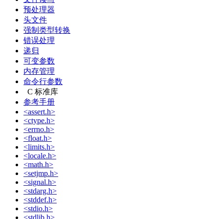
预处理器
头文件
强制类型转换
错误处理
递归
可变参数
内存管理
命令行参数
C 标准库
参考手册
<assert.h>
<ctype.h>
<errno.h>
<float.h>
<limits.h>
<locale.h>
<math.h>
<setjmp.h>
<signal.h>
<stdarg.h>
<stddef.h>
<stdio.h>
<stdlib.h>