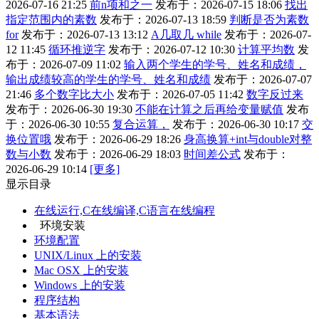
2026-07-16 21:25
前n项和之一
发布于：2026-07-15 18:06
找出
指定范围内的素数
发布于：2026-07-13 18:59
判断是否为素数
for
发布于：2026-07-13 13:12
A几取几 while
发布于：2026-07-
12 11:45
循环推逆字
发布于：2026-07-12 10:30
计算平均数
发
布于：2026-07-09 11:02
输入两个学生的学号、姓名和成绩，
输出成绩较高的学生的学号、姓名和成绩
发布于：2026-07-07
21:46
多个数字比大小
发布于：2026-07-05 11:42
数字反过来
发布于：2026-06-30 19:30
不能在计算之后再给变量赋值
发布
于：2026-06-30 10:55
复合运算，
发布于：2026-06-30 10:17
交
换位置哦
发布于：2026-06-29 18:26
身高换算+int与double对整
数与小数
发布于：2026-06-29 18:03
时间差公式
发布于：
2026-06-29 10:14
[更多]
显示目录
在线运行,C在线编译,C语言在线编程
环境安装
环境配置
UNIX/Linux 上的安装
Mac OSX 上的安装
Windows 上的安装
程序结构
基本语法