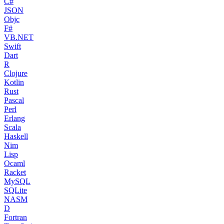
C#
JSON
Objc
F#
VB.NET
Swift
Dart
R
Clojure
Kotlin
Rust
Pascal
Perl
Erlang
Scala
Haskell
Nim
Lisp
Ocaml
Racket
MySQL
SQLite
NASM
D
Fortran