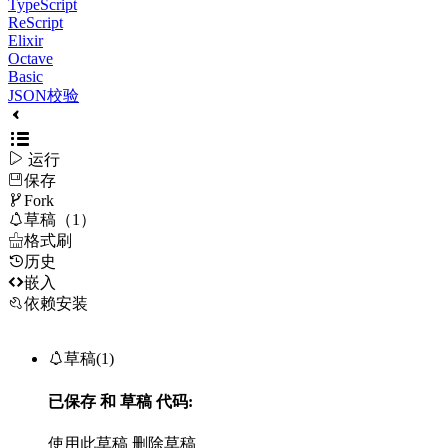
TypeScript
ReScript
Elixir
Octave
Basic
JSON校验

运行
保存

Fork

草稿（1）

格式刷
历史

嵌入
依赖安装

草稿(1)
已保存
和
草稿
代码:
使用此草稿
删除草稿