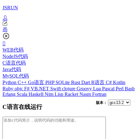
JSRUN
WEB代码
NodeJS代码
C语言代码
Java代码
MySQL代码
Python
C++
Go语言
PHP
SQLite
Rust
Dart
R语言
C#
Kotlin
Ruby
objc
F#
VB.NET
Swift
clojure
Groovy
Lua
Pascal
Perl
Bash
Erlang
Scala
Haskell
Nim
Lisp
Racket
Nasm
Fortran
版本：
C语言在线运行