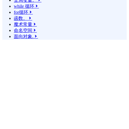
全局变量。

while 循环

for循环

函数。

魔术常量

命名空间

面向对象.
