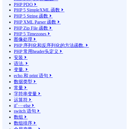
PHP PDO

PHP 5 SimpleXML 函数

PHP 5 String 函数

PHP XML Parser 函数

PHP Zip File 函数

PHP 5 Timezones

图像处理

PHP 序列化和反序列化的方法函数.

PHP 常用header头定义

安装

语法.

变量.

echo 和 print 语句

数据类型

常量

字符串变量

运算符

if`····else

switch 语句

数组

数组排序
