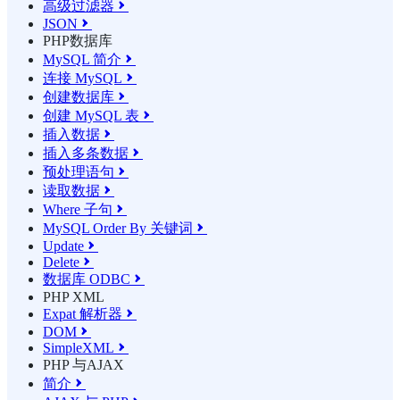
高级过滤器

JSON

PHP数据库
MySQL 简介

连接 MySQL

创建数据库

创建 MySQL 表

插入数据

插入多条数据

预处理语句

读取数据

Where 子句

MySQL Order By 关键词

Update

Delete

数据库 ODBC

PHP XML
Expat 解析器

DOM

SimpleXML

PHP 与AJAX
简介
