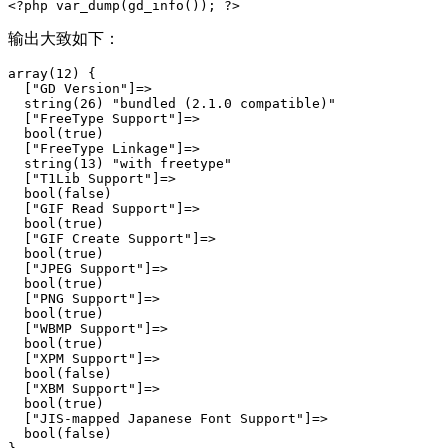
输出大致如下：
array(12) {

  ["GD Version"]=>

  string(26) "bundled (2.1.0 compatible)"

  ["FreeType Support"]=>

  bool(true)

  ["FreeType Linkage"]=>

  string(13) "with freetype"

  ["T1Lib Support"]=>

  bool(false)

  ["GIF Read Support"]=>

  bool(true)

  ["GIF Create Support"]=>

  bool(true)

  ["JPEG Support"]=>

  bool(true)

  ["PNG Support"]=>

  bool(true)

  ["WBMP Support"]=>

  bool(true)

  ["XPM Support"]=>

  bool(false)

  ["XBM Support"]=>

  bool(true)

  ["JIS-mapped Japanese Font Support"]=>

  bool(false)
