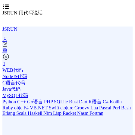
JSRUN 用代码说话
JSRUN
WEB代码
NodeJS代码
C语言代码
Java代码
MySQL代码
Python
C++
Go语言
PHP
SQLite
Rust
Dart
R语言
C#
Kotlin
Ruby
objc
F#
VB.NET
Swift
clojure
Groovy
Lua
Pascal
Perl
Bash
Erlang
Scala
Haskell
Nim
Lisp
Racket
Nasm
Fortran