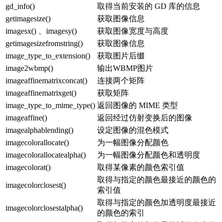
gd_info()
取得当前安装的 GD 库的信息
getimagesize()
获取图像信息
imagesx() 、imagesy()
获取图像宽度与高度
getimagesizefromstring()
获取图像信息
image_type_to_extension()
获取图片后缀
image2wbmp()
输出WBMP图片
imageaffinematrixconcat()
连接两个矩阵
imageaffinematrixget()
获取矩阵
image_type_to_mime_type()
返回图像的 MIME 类型
imageaffine()
返回经过仿射变换后的图像
imagealphablending()
设定图像的混色模式
imagecolorallocate()
为一幅图像分配颜色
imagecolorallocatealpha()
为一幅图像分配颜色和透明度
imagecolorat()
取得某像素的颜色索引值
取得与指定的颜色最接近的颜色的
imagecolorclosest()
索引值
取得与指定的颜色加透明度最接近
imagecolorclosestalpha()
的颜色的索引