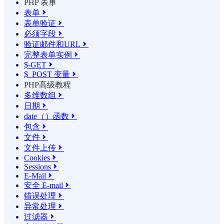
PHP 表单
表单

表单验证

必须字段

验证邮件和URL

完整表单实例

$-GET

$_POST 变量

PHP高级教程
多维数组

日期

date（）函数

包含

文件

文件上传

Cookies

Sessions

E-Mail

安全 E-mail

错误处理

异常处理

过滤器
