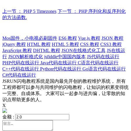
上一节 ： PHP 5 Timezones
下一节 ： PHP 序列化和反序列化
的方法函数.
Mos固件，小电视必刷固件
ES6 教程
Vue.js 教程
JSON 教程
jQuery 教程
HTML 教程
HTML 5 教程
CSS 教程
CSS3 教程
JavaScript 教程
DHTML 教程
JSON在线格式化工具
JS在线运
行
JSON解析格式化
jsfiddle中国国内版本
JS代码在线运行
PHP代码在线运行
Java代码在线运行
C语言代码在线运行
C++代码在线运行
Python代码在线运行
Go语言代码在线运行
C#代码在线运行
JSRUN闪电教程系统是国内最先开创的教程维护系统， 所有
工程师都可以参与共同维护的闪电教程，让知识的积累变得统
一完整、自成体系。 大家可以一起参与进共编，让零散的知
识点帮助更多的人。
X
金额 :