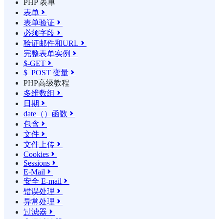
PHP 表单
表单

表单验证

必须字段

验证邮件和URL

完整表单实例

$-GET

$_POST 变量

PHP高级教程
多维数组

日期

date（）函数

包含

文件

文件上传

Cookies

Sessions

E-Mail

安全 E-mail

错误处理

异常处理

过滤器
