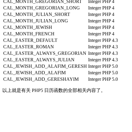
CAL_MONTH_GREGORIAN_SHORT
Integer
PHP 4
CAL_MONTH_GREGORIAN_LONG
Integer
PHP 4
CAL_MONTH_JULIAN_SHORT
Integer
PHP 4
CAL_MONTH_JULIAN_LONG
Integer
PHP 4
CAL_MONTH_JEWISH
Integer
PHP 4
CAL_MONTH_FRENCH
Integer
PHP 4
CAL_EASTER_DEFAULT
Integer
PHP 4.3
CAL_EASTER_ROMAN
Integer
PHP 4.3
CAL_EASTER_ALWAYS_GREGORIAN
Integer
PHP 4.3
CAL_EASTER_ALWAYS_JULIAN
Integer
PHP 4.3
CAL_JEWISH_ADD_ALAFIM_GERESH
Integer
PHP 5.0
CAL_JEWISH_ADD_ALAFIM
Integer
PHP 5.0
CAL_JEWISH_ADD_GERESHAYIM
Integer
PHP 5.0
以上就是有关 PHP5 日历函数的全部相关内容了。