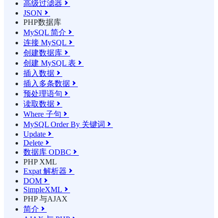
高级过滤器

JSON

PHP数据库
MySQL 简介

连接 MySQL

创建数据库

创建 MySQL 表

插入数据

插入多条数据

预处理语句

读取数据

Where 子句

MySQL Order By 关键词

Update

Delete

数据库 ODBC

PHP XML
Expat 解析器

DOM

SimpleXML

PHP 与AJAX
简介
