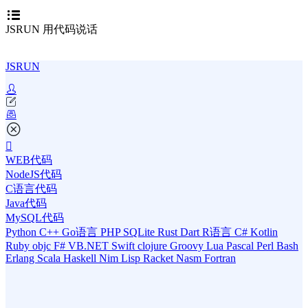
JSRUN 用代码说话
JSRUN
WEB代码
NodeJS代码
C语言代码
Java代码
MySQL代码
Python
C++
Go语言
PHP
SQLite
Rust
Dart
R语言
C#
Kotlin
Ruby
objc
F#
VB.NET
Swift
clojure
Groovy
Lua
Pascal
Perl
Bash
Erlang
Scala
Haskell
Nim
Lisp
Racket
Nasm
Fortran