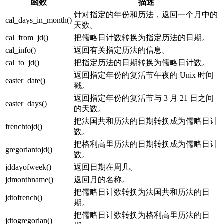
函数
描述
针对指定的年份和历法，返回一个月中的
cal_days_in_month()
天数。
cal_from_jd()
把儒略日计数转换为指定历法的日期。
cal_info()
返回有关指定历法的信息。
cal_to_jd()
把指定历法的日期转换为儒略日计数。
返回指定年份的复活节午夜的 Unix 时间
easter_date()
戳。
返回指定年份的复活节与 3 月 21 日之间
easter_days()
的天数。
把法国共和历法的日期转换成为儒略日计
frenchtojd()
数。
把格利高里历法的日期转换成为儒略日计
gregoriantojd()
数。
jddayofweek()
返回日期在周几。
jdmonthname()
返回月的名称。
把儒略日计数转换为法国共和历法的日
jdtofrench()
期。
把儒略日计数转换为格利高里历法的日
jdtogregorian()