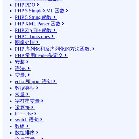
PHP PDO

PHP 5 SimpleXML 函数

PHP 5 String 函数

PHP XML Parser 函数

PHP Zip File 函数

PHP 5 Timezones

图像处理

PHP 序列化和反序列化的方法函数.

PHP 常用header头定义

安装

语法.

变量.

echo 和 print 语句

数据类型

常量

字符串变量

运算符

if`····else

switch 语句

数组

数组排序
