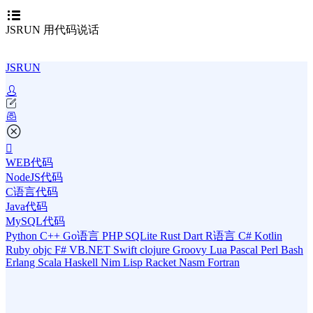
JSRUN 用代码说话
JSRUN
WEB代码
NodeJS代码
C语言代码
Java代码
MySQL代码
Python
C++
Go语言
PHP
SQLite
Rust
Dart
R语言
C#
Kotlin
Ruby
objc
F#
VB.NET
Swift
clojure
Groovy
Lua
Pascal
Perl
Bash
Erlang
Scala
Haskell
Nim
Lisp
Racket
Nasm
Fortran