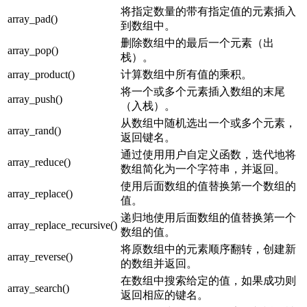
将指定数量的带有指定值的元素插入
array_pad()
到数组中。
删除数组中的最后一个元素（出
array_pop()
栈）。
array_product()
计算数组中所有值的乘积。
将一个或多个元素插入数组的末尾
array_push()
（入栈）。
从数组中随机选出一个或多个元素，
array_rand()
返回键名。
通过使用用户自定义函数，迭代地将
array_reduce()
数组简化为一个字符串，并返回。
使用后面数组的值替换第一个数组的
array_replace()
值。
递归地使用后面数组的值替换第一个
array_replace_recursive()
数组的值。
将原数组中的元素顺序翻转，创建新
array_reverse()
的数组并返回。
在数组中搜索给定的值，如果成功则
array_search()
返回相应的键名。