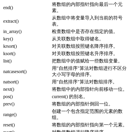
将数组的内部指针指向最后一个元
end()
素。
从数组中将变量导入到当前的符号
extract()
表。
in_array()
检查数组中是否存在指定的值。
key()
从关联数组中取得键名。
krsort()
对关联数组按照键名降序排序。
ksort()
对关联数组按照键名升序排序。
list()
把数组中的值赋给一些数组变量。
用"自然排序"算法对数组进行不区分
natcasesort()
大小写字母的排序。
natsort()
用"自然排序"算法对数组排序。
next()
将数组中的内部指针向前移动一位。
pos()
current() 的别名。
prev()
将数组的内部指针倒回一位。
创建一个包含指定范围的元素的数
range()
组。
reset()
将数组的内部指针指向第一个元素。