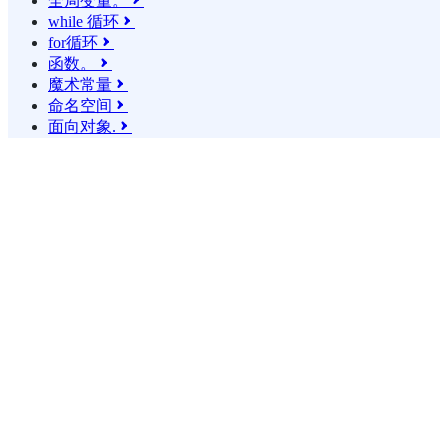
全局变量。

while 循环

for循环

函数。

魔术常量

命名空间

面向对象.
