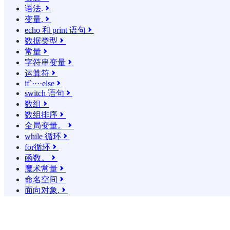
语法.

变量.

echo 和 print 语句

数据类型

常量

字符串变量

运算符

if`····else

switch 语句

数组

数组排序

全局变量。

while 循环

for循环

函数。

魔术常量

命名空间

面向对象.
