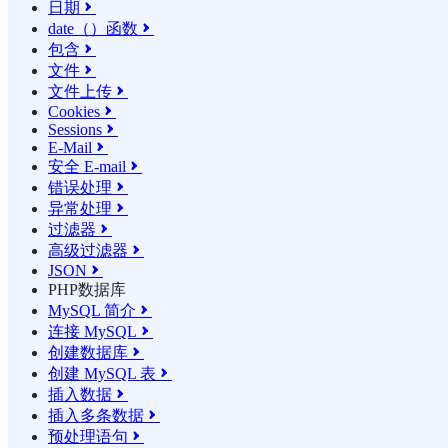
日期

date（）函数

包含

文件

文件上传

Cookies

Sessions

E-Mail

安全 E-mail

错误处理

异常处理

过滤器

高级过滤器

JSON

PHP数据库
MySQL 简介

连接 MySQL

创建数据库

创建 MySQL 表

插入数据

插入多条数据

预处理语句
