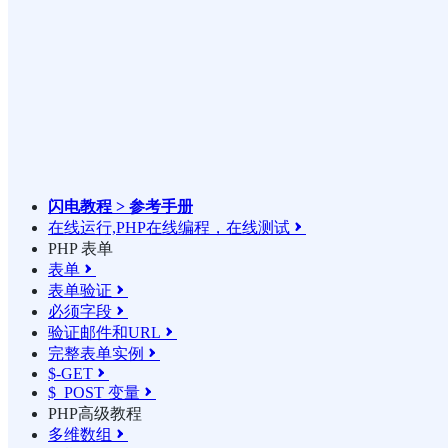
闪电教程 > 参考手册
在线运行,PHP在线编程，在线测试

PHP 表单
表单

表单验证

必须字段

验证邮件和URL

完整表单实例

$-GET

$_POST 变量

PHP高级教程
多维数组
