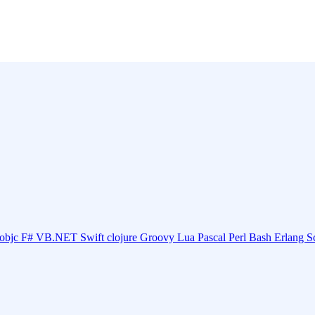
objc
F#
VB.NET
Swift
clojure
Groovy
Lua
Pascal
Perl
Bash
Erlang
S