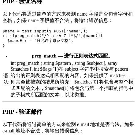
PHP - 验证名称
以下代码将通过简单的方式来检测 name 字段是否包含字母和
空格，如果 name 字段值不合法，将输出错误信息：
$name = test_input($_POST["name"]);

if (!preg_match("/^[a-zA-Z ]*$/",$name)){

  $nameErr = "只允许字母及空格"; 

-
preg_match — 进行正则表达式匹配。
int preg_match ( string $pattern , string $subject [, array
$matches [, int $flags ]] )在 subject 字符串中搜索与 pattern
给出的正则表达式相匹配的内容。如果提供了 matches ，
语
则其会被搜索的结果所填充。$matches[0] 将包含与整个模
法:
式匹配的文本，$matches[1] 将包含与第一个捕获的括号中
的子模式所匹配的文本，以此类推。
PHP - 验证邮件
以下代码将通过简单的方式来检测 e-mail 地址是否合法。如果
e-mail 地址不合法，将输出错误信息：