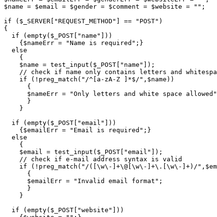
$name = $email = $gender = $comment = $website = "";

if ($_SERVER["REQUEST_METHOD"] == "POST")

{

  if (empty($_POST["name"]))

    {$nameErr = "Name is required";}

  else

    {

    $name = test_input($_POST["name"]);

    // check if name only contains letters and whitespa
    if (!preg_match("/^[a-zA-Z ]*$/",$name))

      {

      $nameErr = "Only letters and white space allowed"
      }

    }

  if (empty($_POST["email"]))

    {$emailErr = "Email is required";}

  else

    {

    $email = test_input($_POST["email"]);

    // check if e-mail address syntax is valid

    if (!preg_match("/([\w\-]+\@[\w\-]+\.[\w\-]+)/",$em
      {

      $emailErr = "Invalid email format";

      }

    }

  if (empty($_POST["website"]))
