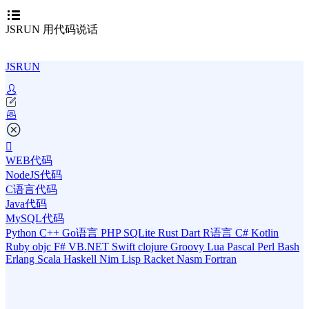
JSRUN 用代码说话
JSRUN
WEB代码
NodeJS代码
C语言代码
Java代码
MySQL代码
Python
C++
Go语言
PHP
SQLite
Rust
Dart
R语言
C#
Kotlin
Ruby
objc
F#
VB.NET
Swift
clojure
Groovy
Lua
Pascal
Perl
Bash
Erlang
Scala
Haskell
Nim
Lisp
Racket
Nasm
Fortran