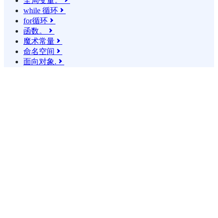
全局变量。

while 循环

for循环

函数。

魔术常量

命名空间

面向对象.
