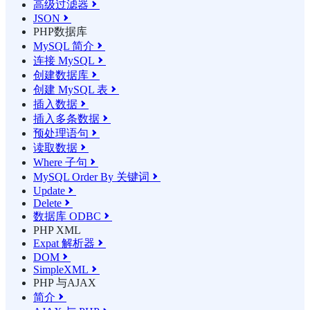
高级过滤器

JSON

PHP数据库
MySQL 简介

连接 MySQL

创建数据库

创建 MySQL 表

插入数据

插入多条数据

预处理语句

读取数据

Where 子句

MySQL Order By 关键词

Update

Delete

数据库 ODBC

PHP XML
Expat 解析器

DOM

SimpleXML

PHP 与AJAX
简介
