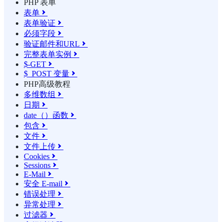
PHP 表单
表单

表单验证

必须字段

验证邮件和URL

完整表单实例

$-GET

$_POST 变量

PHP高级教程
多维数组

日期

date（）函数

包含

文件

文件上传

Cookies

Sessions

E-Mail

安全 E-mail

错误处理

异常处理

过滤器
