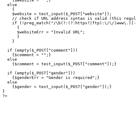
    {$website = "";}

  else

    {

    $website = test_input($_POST["website"]);

    // check if URL address syntax is valid (this regul
    if (!preg_match("/\b(?:(?:https?|ftp):\/\/|www\.)[-
      {

      $websiteErr = "Invalid URL";

      }

    }

  if (empty($_POST["comment"]))

    {$comment = "";}

  else

    {$comment = test_input($_POST["comment"]);}

  if (empty($_POST["gender"]))

    {$genderErr = "Gender is required";}

  else

    {$gender = test_input($_POST["gender"]);}

}
