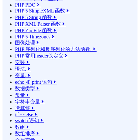
PHP PDO

PHP 5 SimpleXML 函数

PHP 5 String 函数

PHP XML Parser 函数

PHP Zip File 函数

PHP 5 Timezones

图像处理

PHP 序列化和反序列化的方法函数.

PHP 常用header头定义

安装

语法.

变量.

echo 和 print 语句

数据类型

常量

字符串变量

运算符

if`····else

switch 语句

数组

数组排序
