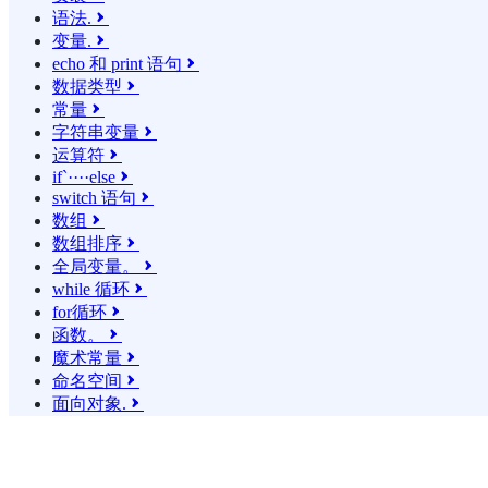
语法.

变量.

echo 和 print 语句

数据类型

常量

字符串变量

运算符

if`····else

switch 语句

数组

数组排序

全局变量。

while 循环

for循环

函数。

魔术常量

命名空间

面向对象.
