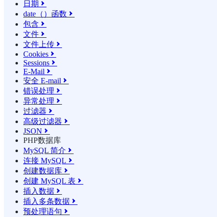
日期

date（）函数

包含

文件

文件上传

Cookies

Sessions

E-Mail

安全 E-mail

错误处理

异常处理

过滤器

高级过滤器

JSON

PHP数据库
MySQL 简介

连接 MySQL

创建数据库

创建 MySQL 表

插入数据

插入多条数据

预处理语句
