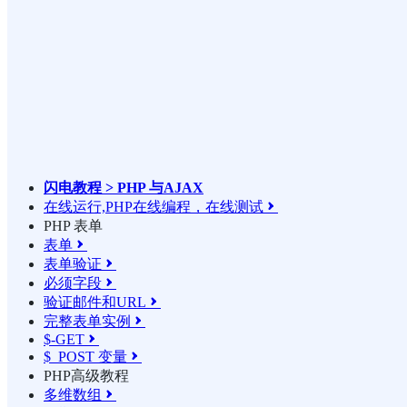
闪电教程 > PHP 与AJAX
在线运行,PHP在线编程，在线测试

PHP 表单
表单

表单验证

必须字段

验证邮件和URL

完整表单实例

$-GET

$_POST 变量

PHP高级教程
多维数组
