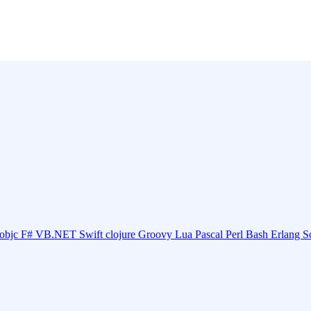
objc
F#
VB.NET
Swift
clojure
Groovy
Lua
Pascal
Perl
Bash
Erlang
S