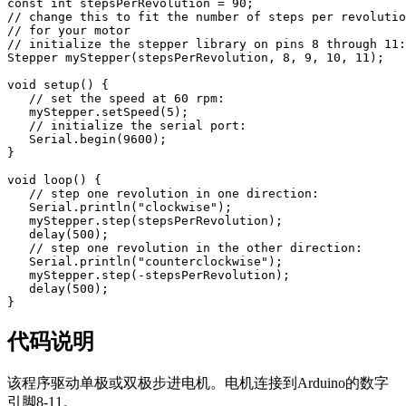
const int stepsPerRevolution = 90;

// change this to fit the number of steps per revolutio
// for your motor

// initialize the stepper library on pins 8 through 11:

Stepper myStepper(stepsPerRevolution, 8, 9, 10, 11);

void setup() {

   // set the speed at 60 rpm:

   myStepper.setSpeed(5);

   // initialize the serial port:

   Serial.begin(9600);

}

void loop() {

   // step one revolution in one direction:

   Serial.println("clockwise");

   myStepper.step(stepsPerRevolution);

   delay(500);

   // step one revolution in the other direction:

   Serial.println("counterclockwise");

   myStepper.step(-stepsPerRevolution);

   delay(500);

代码说明
该程序驱动单极或双极步进电机。电机连接到Arduino的数字
引脚8-11。