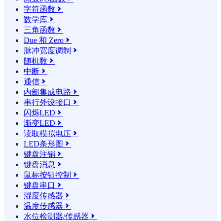
字符函数

数学库

三角函数

Due 和 Zero

脉冲宽度调制

随机数

中断

通信

内部集成电路

串行外设接口

闪烁LED

渐变LED

读取模拟电压

LED条形图

键盘注销

键盘消息

鼠标按钮控制

键盘串口

湿度传感器

温度传感器

水位检测器/传感器
