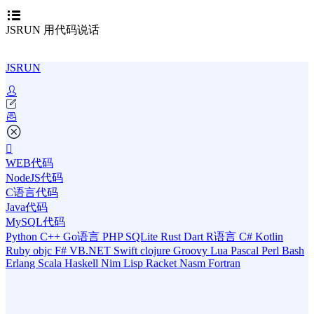
JSRUN 用代码说话
JSRUN
WEB代码
NodeJS代码
C语言代码
Java代码
MySQL代码
Python
C++
Go语言
PHP
SQLite
Rust
Dart
R语言
C#
Kotlin
Ruby
objc
F#
VB.NET
Swift
clojure
Groovy
Lua
Pascal
Perl
Bash
Erlang
Scala
Haskell
Nim
Lisp
Racket
Nasm
Fortran