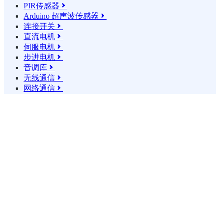
PIR传感器

Arduino 超声波传感器

连接开关

直流电机

伺服电机

步进电机

音调库

无线通信

网络通信
