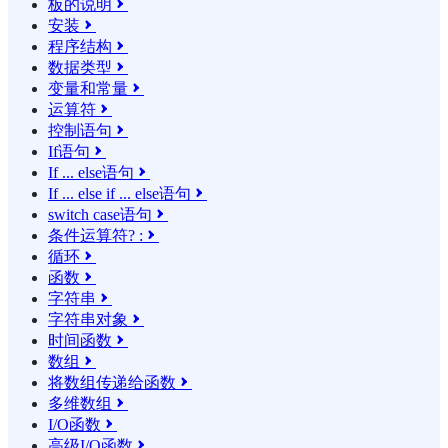
板的说明

安装

程序结构

数据类型

变量和常量

运算符

控制语句

If语句

If ... else语句

If ... else if ... else语句

switch case语句

条件运算符? :

循环

函数

字符串

字符串对象

时间函数

数组

将数组传递给函数

多维数组

I/O函数

高级I/O函数
