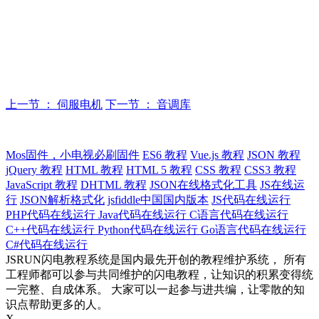
上一节 ： 伺服电机
下一节 ： 音调库
Mos固件，小电视必刷固件
ES6 教程
Vue.js 教程
JSON 教程
jQuery 教程
HTML 教程
HTML 5 教程
CSS 教程
CSS3 教程
JavaScript 教程
DHTML 教程
JSON在线格式化工具
JS在线运
行
JSON解析格式化
jsfiddle中国国内版本
JS代码在线运行
PHP代码在线运行
Java代码在线运行
C语言代码在线运行
C++代码在线运行
Python代码在线运行
Go语言代码在线运行
C#代码在线运行
JSRUN闪电教程系统是国内最先开创的教程维护系统， 所有
工程师都可以参与共同维护的闪电教程，让知识的积累变得统
一完整、自成体系。 大家可以一起参与进共编，让零散的知
识点帮助更多的人。
X