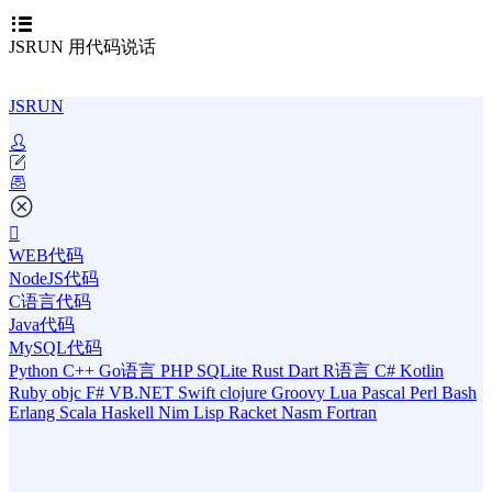
JSRUN 用代码说话
JSRUN
WEB代码
NodeJS代码
C语言代码
Java代码
MySQL代码
Python
C++
Go语言
PHP
SQLite
Rust
Dart
R语言
C#
Kotlin
Ruby
objc
F#
VB.NET
Swift
clojure
Groovy
Lua
Pascal
Perl
Bash
Erlang
Scala
Haskell
Nim
Lisp
Racket
Nasm
Fortran