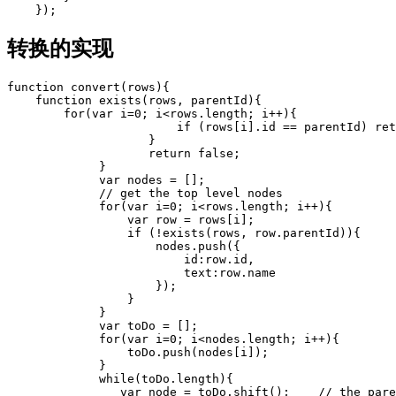
转换的实现
function convert(rows){

    function exists(rows, parentId){

        for(var i=0; i<rows.length; i++){              
                        if (rows[i].id == parentId) ret
                    }             

                    return false;         

             }                  

             var nodes = [];         

             // get the top level nodes 

             for(var i=0; i<rows.length; i++){         
                 var row = rows[i];             

                 if (!exists(rows, row.parentId)){     
                     nodes.push({                     

                         id:row.id,                    
                         text:row.name                 

                     });             

                 }         

             }                  

             var toDo = [];         

             for(var i=0; i<nodes.length; i++){        
                 toDo.push(nodes[i]);         

             }         

             while(toDo.length){             

                var node = toDo.shift();    // the pare