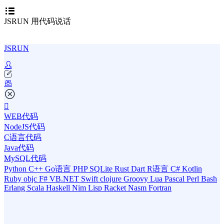
JSRUN 用代码说话
JSRUN
WEB代码
NodeJS代码
C语言代码
Java代码
MySQL代码
Python
C++
Go语言
PHP
SQLite
Rust
Dart
R语言
C#
Kotlin
Ruby
objc
F#
VB.NET
Swift
clojure
Groovy
Lua
Pascal
Perl
Bash
Erlang
Scala
Haskell
Nim
Lisp
Racket
Nasm
Fortran