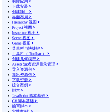
实际应用

下载安装

创建项目

界面布局

Hierarchy 视图

Project 视图

Inspector 视图

Scene 视图

Game 视图

菜单栏与快捷键

工具栏（ Toolbar ）

创建几何模型

Assets 游戏资源目录管理

导入资源包

导出资源包

下载资源

综合案例

脚本

JavaScript 脚本基础

C# 脚本基础

编写脚本

实践案例1
