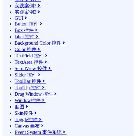
实践案例2

实践案例3

GUI

Button 控件

Box 控件

label 控件

Background Color 控件

Color 控件

TextField 控件

TextArea 控件

ScrollView 控件

Slider 控件

ToolBar 控件

ToolTip 控件

Drag Window 控件

Window控件

贴图

Skin控件

Toggle控件

Canvas 画布

Event System 事件系统
