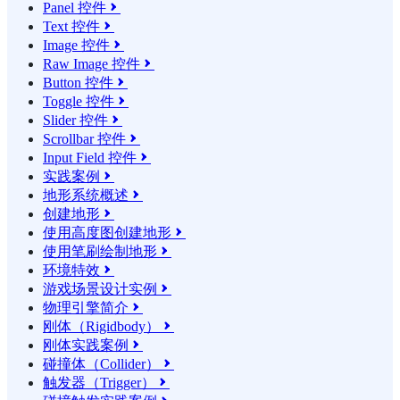
Panel 控件

Text 控件

Image 控件

Raw Image 控件

Button 控件

Toggle 控件

Slider 控件

Scrollbar 控件

Input Field 控件

实践案例

地形系统概述

创建地形

使用高度图创建地形

使用笔刷绘制地形

环境特效

游戏场景设计实例

物理引擎简介

刚体（Rigidbody）

刚体实践案例

碰撞体（Collider）

触发器（Trigger）
