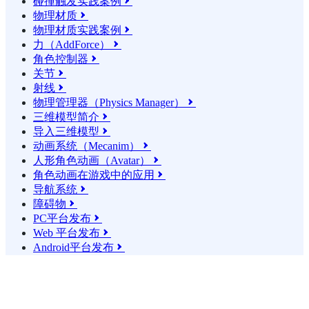
碰撞触发实践案例

物理材质

物理材质实践案例

力（AddForce）

角色控制器

关节

射线

物理管理器（Physics Manager）

三维模型简介

导入三维模型

动画系统（Mecanim）

人形角色动画（Avatar）

角色动画在游戏中的应用

导航系统

障碍物

PC平台发布

Web 平台发布

Android平台发布
