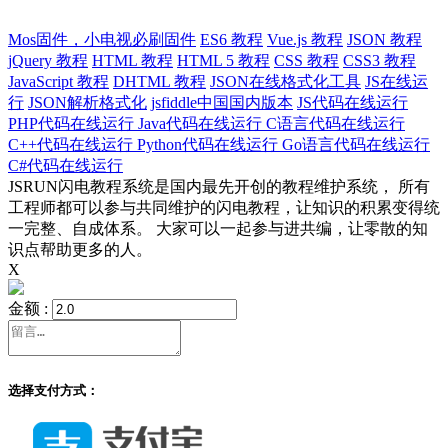
Mos固件，小电视必刷固件
ES6 教程
Vue.js 教程
JSON 教程
jQuery 教程
HTML 教程
HTML 5 教程
CSS 教程
CSS3 教程
JavaScript 教程
DHTML 教程
JSON在线格式化工具
JS在线运
行
JSON解析格式化
jsfiddle中国国内版本
JS代码在线运行
PHP代码在线运行
Java代码在线运行
C语言代码在线运行
C++代码在线运行
Python代码在线运行
Go语言代码在线运行
C#代码在线运行
JSRUN闪电教程系统是国内最先开创的教程维护系统， 所有
工程师都可以参与共同维护的闪电教程，让知识的积累变得统
一完整、自成体系。 大家可以一起参与进共编，让零散的知
识点帮助更多的人。
X
金额 :
选择支付方式：