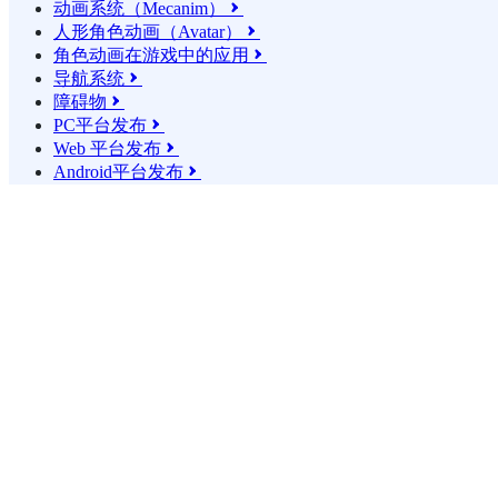
动画系统（Mecanim）

人形角色动画（Avatar）

角色动画在游戏中的应用

导航系统

障碍物

PC平台发布

Web 平台发布

Android平台发布
