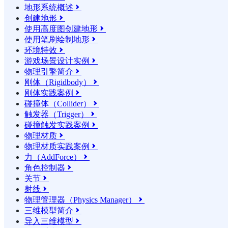
地形系统概述

创建地形

使用高度图创建地形

使用笔刷绘制地形

环境特效

游戏场景设计实例

物理引擎简介

刚体（Rigidbody）

刚体实践案例

碰撞体（Collider）

触发器（Trigger）

碰撞触发实践案例

物理材质

物理材质实践案例

力（AddForce）

角色控制器

关节

射线

物理管理器（Physics Manager）

三维模型简介

导入三维模型
