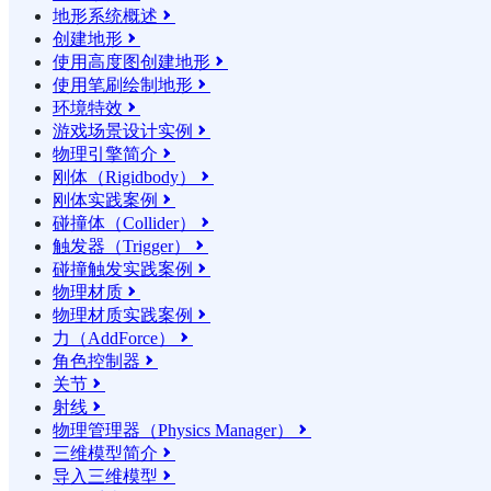
地形系统概述

创建地形

使用高度图创建地形

使用笔刷绘制地形

环境特效

游戏场景设计实例

物理引擎简介

刚体（Rigidbody）

刚体实践案例

碰撞体（Collider）

触发器（Trigger）

碰撞触发实践案例

物理材质

物理材质实践案例

力（AddForce）

角色控制器

关节

射线

物理管理器（Physics Manager）

三维模型简介

导入三维模型
