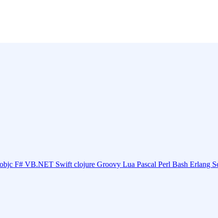
objc
F#
VB.NET
Swift
clojure
Groovy
Lua
Pascal
Perl
Bash
Erlang
S