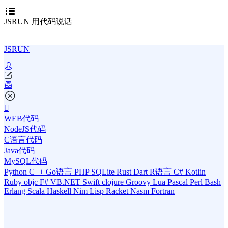
JSRUN 用代码说话
JSRUN
WEB代码
NodeJS代码
C语言代码
Java代码
MySQL代码
Python
C++
Go语言
PHP
SQLite
Rust
Dart
R语言
C#
Kotlin
Ruby
objc
F#
VB.NET
Swift
clojure
Groovy
Lua
Pascal
Perl
Bash
Erlang
Scala
Haskell
Nim
Lisp
Racket
Nasm
Fortran