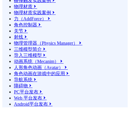
碰撞触发实践案例

物理材质

物理材质实践案例

力（AddForce）

角色控制器

关节

射线

物理管理器（Physics Manager）

三维模型简介

导入三维模型

动画系统（Mecanim）

人形角色动画（Avatar）

角色动画在游戏中的应用

导航系统

障碍物

PC平台发布

Web 平台发布

Android平台发布
