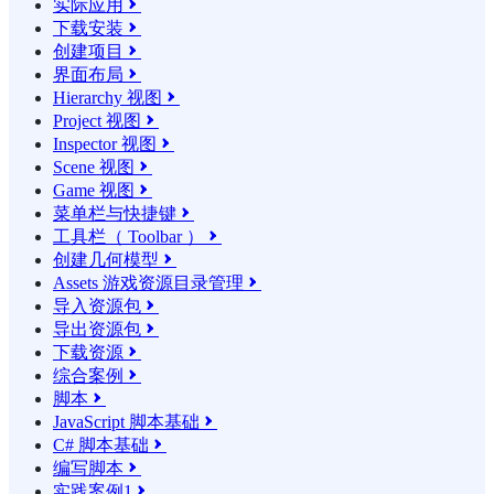
实际应用

下载安装

创建项目

界面布局

Hierarchy 视图

Project 视图

Inspector 视图

Scene 视图

Game 视图

菜单栏与快捷键

工具栏（ Toolbar ）

创建几何模型

Assets 游戏资源目录管理

导入资源包

导出资源包

下载资源

综合案例

脚本

JavaScript 脚本基础

C# 脚本基础

编写脚本

实践案例1
