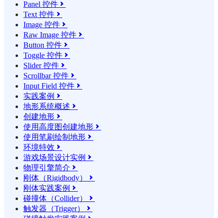
Panel 控件

Text 控件

Image 控件

Raw Image 控件

Button 控件

Toggle 控件

Slider 控件

Scrollbar 控件

Input Field 控件

实践案例

地形系统概述

创建地形

使用高度图创建地形

使用笔刷绘制地形

环境特效

游戏场景设计实例

物理引擎简介

刚体（Rigidbody）

刚体实践案例

碰撞体（Collider）

触发器（Trigger）
