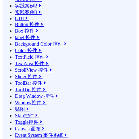
实践案例2

实践案例3

GUI

Button 控件

Box 控件

label 控件

Background Color 控件

Color 控件

TextField 控件

TextArea 控件

ScrollView 控件

Slider 控件

ToolBar 控件

ToolTip 控件

Drag Window 控件

Window控件

贴图

Skin控件

Toggle控件

Canvas 画布

Event System 事件系统
