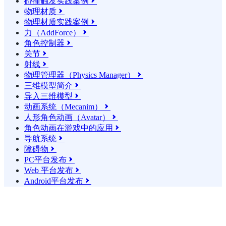
碰撞触发实践案例

物理材质

物理材质实践案例

力（AddForce）

角色控制器

关节

射线

物理管理器（Physics Manager）

三维模型简介

导入三维模型

动画系统（Mecanim）

人形角色动画（Avatar）

角色动画在游戏中的应用

导航系统

障碍物

PC平台发布

Web 平台发布

Android平台发布
