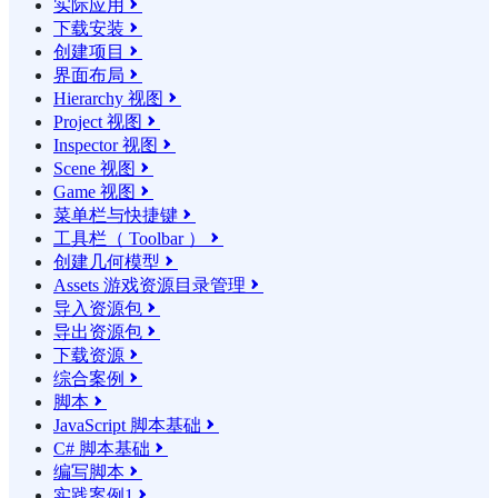
实际应用

下载安装

创建项目

界面布局

Hierarchy 视图

Project 视图

Inspector 视图

Scene 视图

Game 视图

菜单栏与快捷键

工具栏（ Toolbar ）

创建几何模型

Assets 游戏资源目录管理

导入资源包

导出资源包

下载资源

综合案例

脚本

JavaScript 脚本基础

C# 脚本基础

编写脚本

实践案例1
