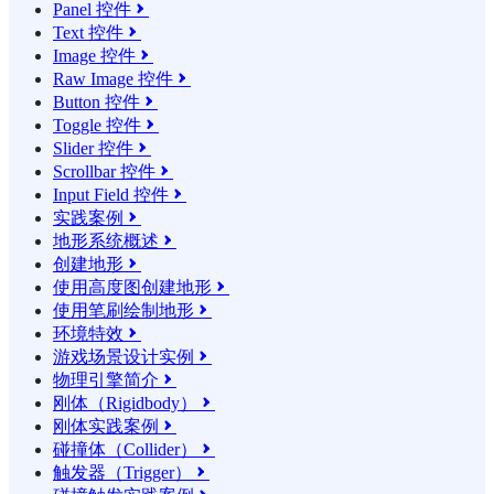
Panel 控件

Text 控件

Image 控件

Raw Image 控件

Button 控件

Toggle 控件

Slider 控件

Scrollbar 控件

Input Field 控件

实践案例

地形系统概述

创建地形

使用高度图创建地形

使用笔刷绘制地形

环境特效

游戏场景设计实例

物理引擎简介

刚体（Rigidbody）

刚体实践案例

碰撞体（Collider）

触发器（Trigger）
