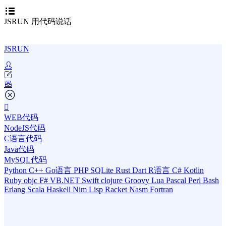
JSRUN 用代码说话
JSRUN
WEB代码
NodeJS代码
C语言代码
Java代码
MySQL代码
Python
C++
Go语言
PHP
SQLite
Rust
Dart
R语言
C#
Kotlin
Ruby
objc
F#
VB.NET
Swift
clojure
Groovy
Lua
Pascal
Perl
Bash
Erlang
Scala
Haskell
Nim
Lisp
Racket
Nasm
Fortran