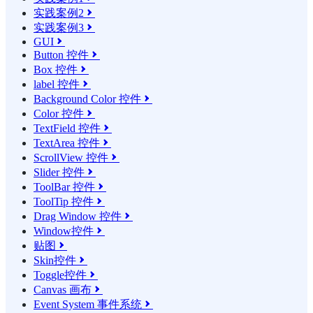
实践案例2

实践案例3

GUI

Button 控件

Box 控件

label 控件

Background Color 控件

Color 控件

TextField 控件

TextArea 控件

ScrollView 控件

Slider 控件

ToolBar 控件

ToolTip 控件

Drag Window 控件

Window控件

贴图

Skin控件

Toggle控件

Canvas 画布

Event System 事件系统
