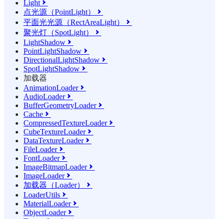
Light

点光源（PointLight）

平面光光源（RectAreaLight）

聚光灯（SpotLight）

LightShadow

PointLightShadow

DirectionalLightShadow

SpotLightShadow

加载器
AnimationLoader

AudioLoader

BufferGeometryLoader

Cache

CompressedTextureLoader

CubeTextureLoader

DataTextureLoader

FileLoader

FontLoader

ImageBitmapLoader

ImageLoader

加载器（Loader）

LoaderUtils

MaterialLoader

ObjectLoader
