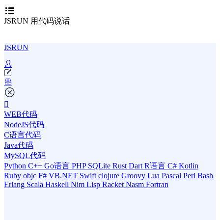
JSRUN 用代码说话
JSRUN
WEB代码
NodeJS代码
C语言代码
Java代码
MySQL代码
Python
C++
Go语言
PHP
SQLite
Rust
Dart
R语言
C#
Kotlin
Ruby
objc
F#
VB.NET
Swift
clojure
Groovy
Lua
Pascal
Perl
Bash
Erlang
Scala
Haskell
Nim
Lisp
Racket
Nasm
Fortran