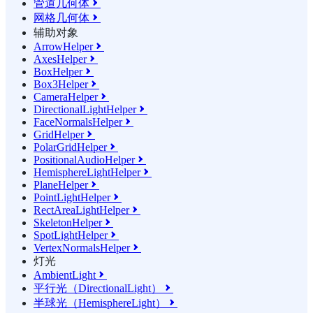
管道几何体

网格几何体

辅助对象
ArrowHelper

AxesHelper

BoxHelper

Box3Helper

CameraHelper

DirectionalLightHelper

FaceNormalsHelper

GridHelper

PolarGridHelper

PositionalAudioHelper

HemisphereLightHelper

PlaneHelper

PointLightHelper

RectAreaLightHelper

SkeletonHelper

SpotLightHelper

VertexNormalsHelper

灯光
AmbientLight

平行光（DirectionalLight）

半球光（HemisphereLight）
