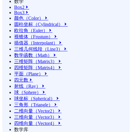
数学
Box2

Box3

颜色（Color）

圆柱坐标（Cylindrical）

欧拉角（Euler）

视锥体（Frustum）

插值器（Interpolant）

三维几何线段（Line3）

数学函数（Math）

三维矩阵（Matrix3）

四维矩阵（Matrix4）

平面（Plane）

四元数

射线（Ray）

球（Sphere）

球坐标（Spherical）

三角形（Triangle）

二维向量（Vector2）

三维向量（Vector3）

四维向量（Vector4）

数学库