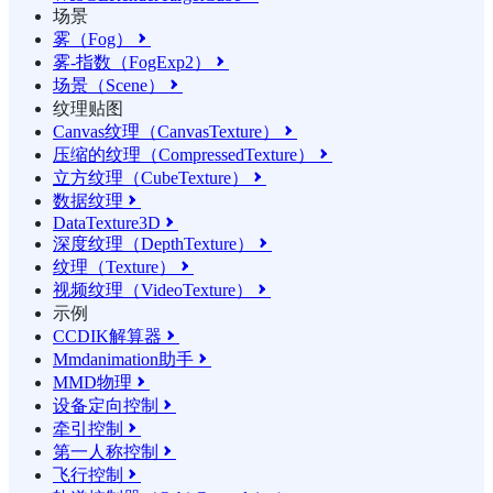
场景
雾（Fog）

雾-指数（FogExp2）

场景（Scene）

纹理贴图
Canvas纹理（CanvasTexture）

压缩的纹理（CompressedTexture）

立方纹理（CubeTexture）

数据纹理

DataTexture3D

深度纹理（DepthTexture）

纹理（Texture）

视频纹理（VideoTexture）

示例
CCDIK解算器

Mmdanimation助手

MMD物理

设备定向控制

牵引控制

第一人称控制

飞行控制
