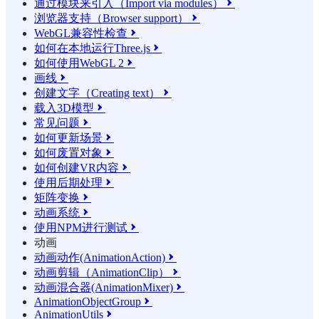
通过模块来引入（Import via modules）

浏览器支持（Browser support）

WebGL兼容性检查

如何在本地运行Three.js

如何使用WebGL 2

画线

创建文字（Creating text）

载入3D模型

常见问题

如何更新场景

如何废置对象

如何创建VR内容

使用后期处理

矩阵变换

动画系统

使用NPM进行测试

动画
动画动作(AnimationAction)

动画剪辑（AnimationClip）

动画混合器(AnimationMixer)

AnimationObjectGroup

AnimationUtils
