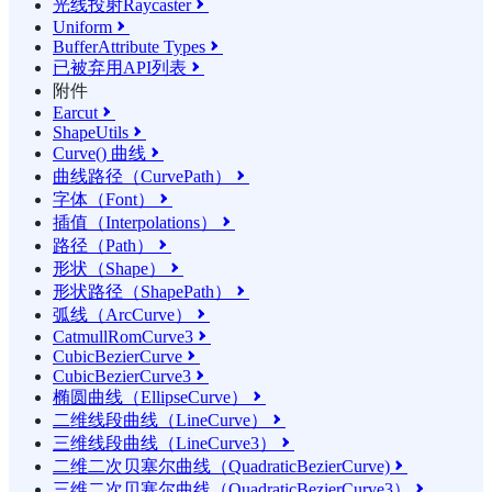
光线投射Raycaster

Uniform

BufferAttribute Types

已被弃用API列表

附件
Earcut

ShapeUtils

Curve() 曲线

曲线路径（CurvePath）

字体（Font）

插值（Interpolations）

路径（Path）

形状（Shape）

形状路径（ShapePath）

弧线（ArcCurve）

CatmullRomCurve3

CubicBezierCurve

CubicBezierCurve3

椭圆曲线（EllipseCurve）

二维线段曲线（LineCurve）

三维线段曲线（LineCurve3）

二维二次贝塞尔曲线（QuadraticBezierCurve)

三维二次贝塞尔曲线（QuadraticBezierCurve3）
