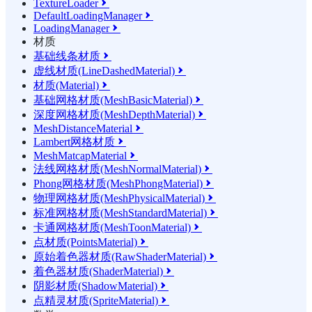
TextureLoader

DefaultLoadingManager

LoadingManager

材质
基础线条材质

虚线材质(LineDashedMaterial)

材质(Material)

基础网格材质(MeshBasicMaterial)

深度网格材质(MeshDepthMaterial)

MeshDistanceMaterial

Lambert网格材质

MeshMatcapMaterial

法线网格材质(MeshNormalMaterial)

Phong网格材质(MeshPhongMaterial)

物理网格材质(MeshPhysicalMaterial)

标准网格材质(MeshStandardMaterial)

卡通网格材质(MeshToonMaterial)

点材质(PointsMaterial)

原始着色器材质(RawShaderMaterial)

着色器材质(ShaderMaterial)

阴影材质(ShadowMaterial)

点精灵材质(SpriteMaterial)
