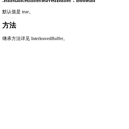
.isInstancedInterleavedBuffer : Boolean
默认值是 true。
方法
继承方法详见 InterleavedBuffer。