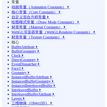
常量
动画常量（Animation Constants）

核心常量（Core Constants）

自定义混合方程常量

绘图模式常量（Draw Mode Constants）

材质常量（Material Constants）

WebGL渲染器常量（WebGLRenderer Constants）

材质常量（Texture Constants）

核心
BufferAttribute

BufferGeometry

Clock

DirectGeometry

EventDispatcher

Face3

Geometry

InstancedBufferAttribute

InstancedBufferGeometry

InstancedInterleavedBuffer

InterleavedBuffer

InterleavedBufferAttribute

Layers

三维物体（Object3D）
