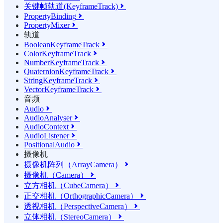
关键帧轨道(KeyframeTrack)

PropertyBinding

PropertyMixer

轨道
BooleanKeyframeTrack

ColorKeyframeTrack

NumberKeyframeTrack

QuaternionKeyframeTrack

StringKeyframeTrack

VectorKeyframeTrack

音频
Audio

AudioAnalyser

AudioContext

AudioListener

PositionalAudio

摄像机
摄像机阵列（ArrayCamera）

摄像机（Camera）

立方相机（CubeCamera）

正交相机（OrthographicCamera）

透视相机（PerspectiveCamera）

立体相机（StereoCamera）
