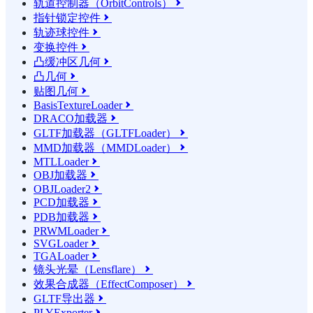
轨道控制器（OrbitControls）

指针锁定控件

轨迹球控件

变换控件

凸缓冲区几何

凸几何

贴图几何

BasisTextureLoader

DRACO加载器

GLTF加载器（GLTFLoader）

MMD加载器（MMDLoader）

MTLLoader

OBJ加载器

OBJLoader2

PCD加载器

PDB加载器

PRWMLoader

SVGLoader

TGALoader

镜头光晕（Lensflare）

效果合成器（EffectComposer）

GLTF导出器

PLYExporter
