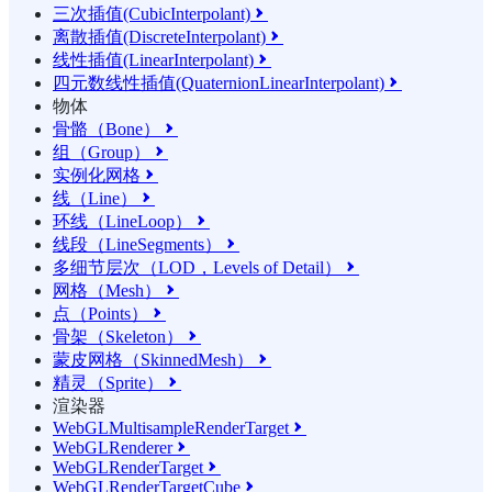
三次插值(CubicInterpolant)

离散插值(DiscreteInterpolant)

线性插值(LinearInterpolant)

四元数线性插值(QuaternionLinearInterpolant)

物体
骨骼（Bone）

组（Group）

实例化网格

线（Line）

环线（LineLoop）

线段（LineSegments）

多细节层次（LOD，Levels of Detail）

网格（Mesh）

点（Points）

骨架（Skeleton）

蒙皮网格（SkinnedMesh）

精灵（Sprite）

渲染器
WebGLMultisampleRenderTarget

WebGLRenderer

WebGLRenderTarget

WebGLRenderTargetCube
