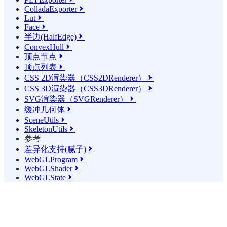
ColladaExporter

Lut

Face

半边(HalfEdge)

ConvexHull

顶点节点

顶点列表

CSS 2D渲染器（CSS2DRenderer）

CSS 3D渲染器（CSS3DRenderer）

SVG渲染器（SVGRenderer）

缓冲几何体

SceneUtils

SkeletonUtils

参考
差异化支持(腻子)

WebGLProgram

WebGLShader

WebGLState
