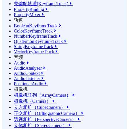
关键帧轨道(KeyframeTrack)

PropertyBinding

PropertyMixer

轨道
BooleanKeyframeTrack

ColorKeyframeTrack

NumberKeyframeTrack

QuaternionKeyframeTrack

StringKeyframeTrack

VectorKeyframeTrack

音频
Audio

AudioAnalyser

AudioContext

AudioListener

PositionalAudio

摄像机
摄像机阵列（ArrayCamera）

摄像机（Camera）

立方相机（CubeCamera）

正交相机（OrthographicCamera）

透视相机（PerspectiveCamera）

立体相机（StereoCamera）
