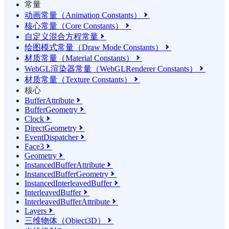
常量
动画常量（Animation Constants）

核心常量（Core Constants）

自定义混合方程常量

绘图模式常量（Draw Mode Constants）

材质常量（Material Constants）

WebGL渲染器常量（WebGLRenderer Constants）

材质常量（Texture Constants）

核心
BufferAttribute

BufferGeometry

Clock

DirectGeometry

EventDispatcher

Face3

Geometry

InstancedBufferAttribute

InstancedBufferGeometry

InstancedInterleavedBuffer

InterleavedBuffer

InterleavedBufferAttribute

Layers

三维物体（Object3D）
