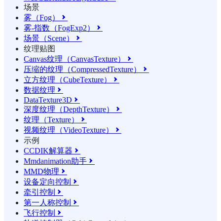
场景
雾（Fog）

雾-指数（FogExp2）

场景（Scene）

纹理贴图
Canvas纹理（CanvasTexture）

压缩的纹理（CompressedTexture）

立方纹理（CubeTexture）

数据纹理

DataTexture3D

深度纹理（DepthTexture）

纹理（Texture）

视频纹理（VideoTexture）

示例
CCDIK解算器

Mmdanimation助手

MMD物理

设备定向控制

牵引控制

第一人称控制

飞行控制
