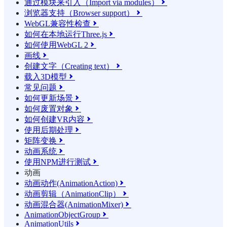
通过模块来引入（Import via modules）

浏览器支持（Browser support）

WebGL兼容性检查

如何在本地运行Three.js

如何使用WebGL 2

画线

创建文字（Creating text）

载入3D模型

常见问题

如何更新场景

如何废置对象

如何创建VR内容

使用后期处理

矩阵变换

动画系统

使用NPM进行测试

动画
动画动作(AnimationAction)

动画剪辑（AnimationClip）

动画混合器(AnimationMixer)

AnimationObjectGroup

AnimationUtils
