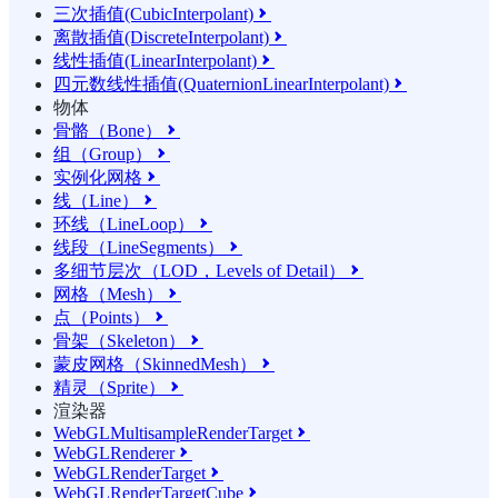
三次插值(CubicInterpolant)

离散插值(DiscreteInterpolant)

线性插值(LinearInterpolant)

四元数线性插值(QuaternionLinearInterpolant)

物体
骨骼（Bone）

组（Group）

实例化网格

线（Line）

环线（LineLoop）

线段（LineSegments）

多细节层次（LOD，Levels of Detail）

网格（Mesh）

点（Points）

骨架（Skeleton）

蒙皮网格（SkinnedMesh）

精灵（Sprite）

渲染器
WebGLMultisampleRenderTarget

WebGLRenderer

WebGLRenderTarget

WebGLRenderTargetCube
