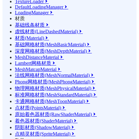
TextureLoader

DefaultLoadingManager

LoadingManager

材质
基础线条材质

虚线材质(LineDashedMaterial)

材质(Material)

基础网格材质(MeshBasicMaterial)

深度网格材质(MeshDepthMaterial)

MeshDistanceMaterial

Lambert网格材质

MeshMatcapMaterial

法线网格材质(MeshNormalMaterial)

Phong网格材质(MeshPhongMaterial)

物理网格材质(MeshPhysicalMaterial)

标准网格材质(MeshStandardMaterial)

卡通网格材质(MeshToonMaterial)

点材质(PointsMaterial)

原始着色器材质(RawShaderMaterial)

着色器材质(ShaderMaterial)

阴影材质(ShadowMaterial)

点精灵材质(SpriteMaterial)
