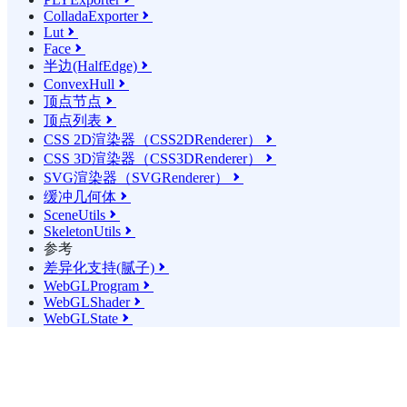
ColladaExporter

Lut

Face

半边(HalfEdge)

ConvexHull

顶点节点

顶点列表

CSS 2D渲染器（CSS2DRenderer）

CSS 3D渲染器（CSS3DRenderer）

SVG渲染器（SVGRenderer）

缓冲几何体

SceneUtils

SkeletonUtils

参考
差异化支持(腻子)

WebGLProgram

WebGLShader

WebGLState
