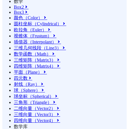
数学
Box2

Box3

颜色（Color）

圆柱坐标（Cylindrical）

欧拉角（Euler）

视锥体（Frustum）

插值器（Interpolant）

三维几何线段（Line3）

数学函数（Math）

三维矩阵（Matrix3）

四维矩阵（Matrix4）

平面（Plane）

四元数

射线（Ray）

球（Sphere）

球坐标（Spherical）

三角形（Triangle）

二维向量（Vector2）

三维向量（Vector3）

四维向量（Vector4）

数学库