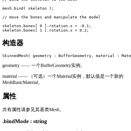
mesh.bind( skeleton );

// move the bones and manipulate the model

skeleton.bones[ 0 ].rotation.x = -0.1;

构造器
geometry —— 一个BufferGeometry实例。
material —— （可选）一个Material实例，默认值是一个新的
MeshBasicMaterial。
属性
共有属性请参见其基类Mesh。
.bindMode : string