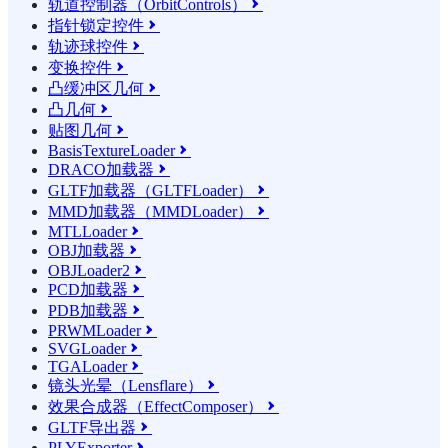
轨道控制器（OrbitControls）

指针锁定控件

轨迹球控件

变换控件

凸缓冲区几何

凸几何

贴图几何

BasisTextureLoader

DRACO加载器

GLTF加载器（GLTFLoader）

MMD加载器（MMDLoader）

MTLLoader

OBJ加载器

OBJLoader2

PCD加载器

PDB加载器

PRWMLoader

SVGLoader

TGALoader

镜头光晕（Lensflare）

效果合成器（EffectComposer）

GLTF导出器

PLYExporter
