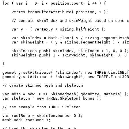
for ( var i = 0; i < position.count; i ++ ) {

    vertex.fromBufferAttribute( position, i );

    // compute skinIndex and skinWeight based on some c
    var y = ( vertex.y + sizing.halfHeight );

    var skinIndex = Math.floor( y / sizing.segmentHeigh
    var skinWeight = ( y % sizing.segmentHeight ) / siz
    skinIndices.push( skinIndex, skinIndex + 1, 0, 0 );

    skinWeights.push( 1 - skinWeight, skinWeight, 0, 0 
}

geometry.setAttribute( 'skinIndex', new THREE.Uint16Buf
geometry.setAttribute( 'skinWeight', new THREE.Float32B
// create skinned mesh and skeleton

var mesh = new THREE.SkinnedMesh( geometry, material );

var skeleton = new THREE.Skeleton( bones );

// see example from THREE.Skeleton

var rootBone = skeleton.bones[ 0 ];

mesh.add( rootBone );

// bind the skeleton to the mesh
