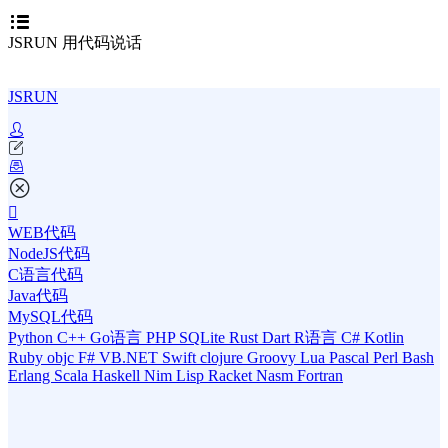
JSRUN 用代码说话
JSRUN
WEB代码
NodeJS代码
C语言代码
Java代码
MySQL代码
Python
C++
Go语言
PHP
SQLite
Rust
Dart
R语言
C#
Kotlin
Ruby
objc
F#
VB.NET
Swift
clojure
Groovy
Lua
Pascal
Perl
Bash
Erlang
Scala
Haskell
Nim
Lisp
Racket
Nasm
Fortran