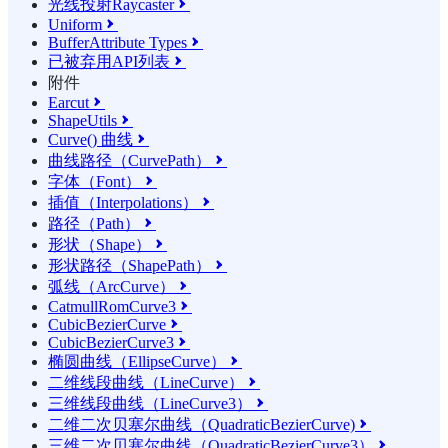
光线投射Raycaster

Uniform

BufferAttribute Types

已被弃用API列表

附件
Earcut

ShapeUtils

Curve() 曲线

曲线路径（CurvePath）

字体（Font）

插值（Interpolations）

路径（Path）

形状（Shape）

形状路径（ShapePath）

弧线（ArcCurve）

CatmullRomCurve3

CubicBezierCurve

CubicBezierCurve3

椭圆曲线（EllipseCurve）

二维线段曲线（LineCurve）

三维线段曲线（LineCurve3）

二维二次贝塞尔曲线（QuadraticBezierCurve)

三维二次贝塞尔曲线（QuadraticBezierCurve3）
