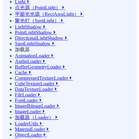
Light

点光源（PointLight）

平面光光源（RectAreaLight）

聚光灯（SpotLight）

LightShadow

PointLightShadow

DirectionalLightShadow

SpotLightShadow

加载器
AnimationLoader

AudioLoader

BufferGeometryLoader

Cache

CompressedTextureLoader

CubeTextureLoader

DataTextureLoader

FileLoader

FontLoader

ImageBitmapLoader

ImageLoader

加载器（Loader）

LoaderUtils

MaterialLoader

ObjectLoader
