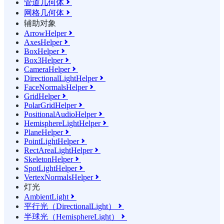
管道几何体

网格几何体

辅助对象
ArrowHelper

AxesHelper

BoxHelper

Box3Helper

CameraHelper

DirectionalLightHelper

FaceNormalsHelper

GridHelper

PolarGridHelper

PositionalAudioHelper

HemisphereLightHelper

PlaneHelper

PointLightHelper

RectAreaLightHelper

SkeletonHelper

SpotLightHelper

VertexNormalsHelper

灯光
AmbientLight

平行光（DirectionalLight）

半球光（HemisphereLight）
