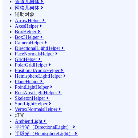
管道几何体

网格几何体

辅助对象
ArrowHelper

AxesHelper

BoxHelper

Box3Helper

CameraHelper

DirectionalLightHelper

FaceNormalsHelper

GridHelper

PolarGridHelper

PositionalAudioHelper

HemisphereLightHelper

PlaneHelper

PointLightHelper

RectAreaLightHelper

SkeletonHelper

SpotLightHelper

VertexNormalsHelper

灯光
AmbientLight

平行光（DirectionalLight）

半球光（HemisphereLight）
