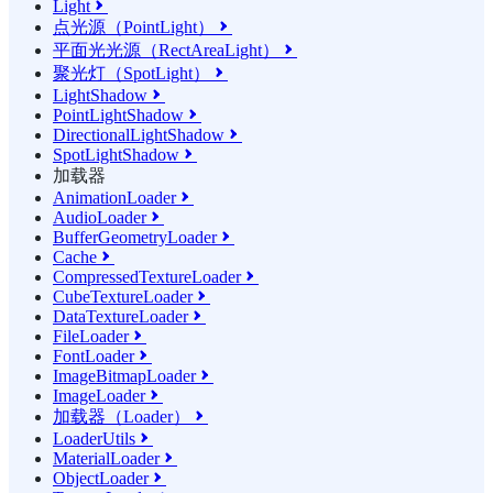
Light

点光源（PointLight）

平面光光源（RectAreaLight）

聚光灯（SpotLight）

LightShadow

PointLightShadow

DirectionalLightShadow

SpotLightShadow

加载器
AnimationLoader

AudioLoader

BufferGeometryLoader

Cache

CompressedTextureLoader

CubeTextureLoader

DataTextureLoader

FileLoader

FontLoader

ImageBitmapLoader

ImageLoader

加载器（Loader）

LoaderUtils

MaterialLoader

ObjectLoader
