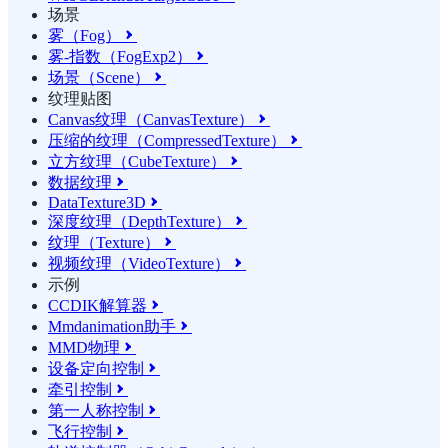
场景
雾（Fog）

雾-指数（FogExp2）

场景（Scene）

纹理贴图
Canvas纹理（CanvasTexture）

压缩的纹理（CompressedTexture）

立方纹理（CubeTexture）

数据纹理

DataTexture3D

深度纹理（DepthTexture）

纹理（Texture）

视频纹理（VideoTexture）

示例
CCDIK解算器

Mmdanimation助手

MMD物理

设备定向控制

牵引控制

第一人称控制

飞行控制
