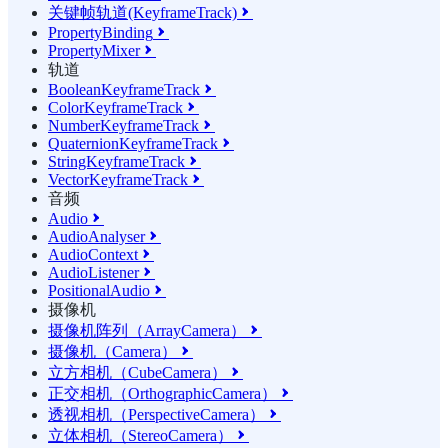
关键帧轨道(KeyframeTrack)

PropertyBinding

PropertyMixer

轨道
BooleanKeyframeTrack

ColorKeyframeTrack

NumberKeyframeTrack

QuaternionKeyframeTrack

StringKeyframeTrack

VectorKeyframeTrack

音频
Audio

AudioAnalyser

AudioContext

AudioListener

PositionalAudio

摄像机
摄像机阵列（ArrayCamera）

摄像机（Camera）

立方相机（CubeCamera）

正交相机（OrthographicCamera）

透视相机（PerspectiveCamera）

立体相机（StereoCamera）
