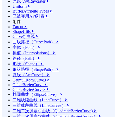
光线投射Raycaster

Uniform

BufferAttribute Types

已被弃用API列表

附件
Earcut

ShapeUtils

Curve() 曲线

曲线路径（CurvePath）

字体（Font）

插值（Interpolations）

路径（Path）

形状（Shape）

形状路径（ShapePath）

弧线（ArcCurve）

CatmullRomCurve3

CubicBezierCurve

CubicBezierCurve3

椭圆曲线（EllipseCurve）

二维线段曲线（LineCurve）

三维线段曲线（LineCurve3）

二维二次贝塞尔曲线（QuadraticBezierCurve)

三维二次贝塞尔曲线（QuadraticBezierCurve3）
