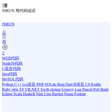
JSRUN 用代码说话
JSRUN
WEB代码
NodeJS代码
C语言代码
Java代码
MySQL代码
Python
C++
Go语言
PHP
SQLite
Rust
Dart
R语言
C#
Kotlin
Ruby
objc
F#
VB.NET
Swift
clojure
Groovy
Lua
Pascal
Perl
Bash
Erlang
Scala
Haskell
Nim
Lisp
Racket
Nasm
Fortran