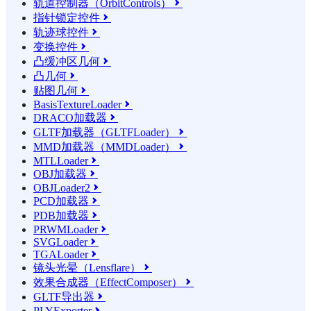
轨道控制器（OrbitControls）

指针锁定控件

轨迹球控件

变换控件

凸缓冲区几何

凸几何

贴图几何

BasisTextureLoader

DRACO加载器

GLTF加载器（GLTFLoader）

MMD加载器（MMDLoader）

MTLLoader

OBJ加载器

OBJLoader2

PCD加载器

PDB加载器

PRWMLoader

SVGLoader

TGALoader

镜头光晕（Lensflare）

效果合成器（EffectComposer）

GLTF导出器

PLYExporter
