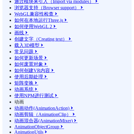
通过模块来引入（Import via modules）

浏览器支持（Browser support）

WebGL兼容性检查

如何在本地运行Three.js

如何使用WebGL 2

画线

创建文字（Creating text）

载入3D模型

常见问题

如何更新场景

如何废置对象

如何创建VR内容

使用后期处理

矩阵变换

动画系统

使用NPM进行测试

动画
动画动作(AnimationAction)

动画剪辑（AnimationClip）

动画混合器(AnimationMixer)

AnimationObjectGroup

AnimationUtils
