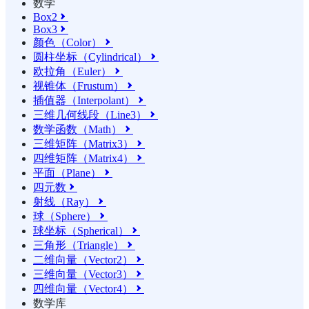
数学
Box2

Box3

颜色（Color）

圆柱坐标（Cylindrical）

欧拉角（Euler）

视锥体（Frustum）

插值器（Interpolant）

三维几何线段（Line3）

数学函数（Math）

三维矩阵（Matrix3）

四维矩阵（Matrix4）

平面（Plane）

四元数

射线（Ray）

球（Sphere）

球坐标（Spherical）

三角形（Triangle）

二维向量（Vector2）

三维向量（Vector3）

四维向量（Vector4）

数学库