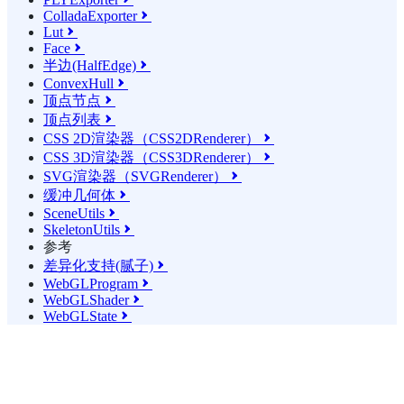
ColladaExporter

Lut

Face

半边(HalfEdge)

ConvexHull

顶点节点

顶点列表

CSS 2D渲染器（CSS2DRenderer）

CSS 3D渲染器（CSS3DRenderer）

SVG渲染器（SVGRenderer）

缓冲几何体

SceneUtils

SkeletonUtils

参考
差异化支持(腻子)

WebGLProgram

WebGLShader

WebGLState
