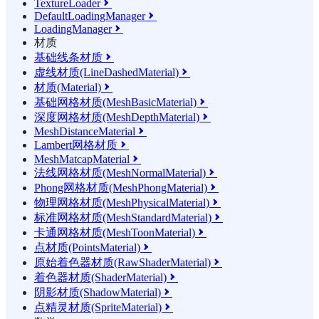
TextureLoader

DefaultLoadingManager

LoadingManager

材质
基础线条材质

虚线材质(LineDashedMaterial)

材质(Material)

基础网格材质(MeshBasicMaterial)

深度网格材质(MeshDepthMaterial)

MeshDistanceMaterial

Lambert网格材质

MeshMatcapMaterial

法线网格材质(MeshNormalMaterial)

Phong网格材质(MeshPhongMaterial)

物理网格材质(MeshPhysicalMaterial)

标准网格材质(MeshStandardMaterial)

卡通网格材质(MeshToonMaterial)

点材质(PointsMaterial)

原始着色器材质(RawShaderMaterial)

着色器材质(ShaderMaterial)

阴影材质(ShadowMaterial)

点精灵材质(SpriteMaterial)
