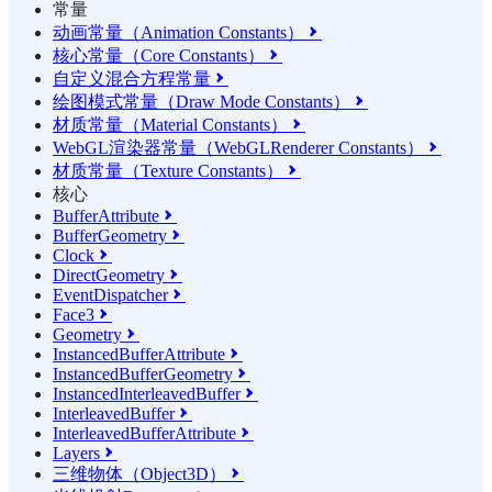
常量
动画常量（Animation Constants）

核心常量（Core Constants）

自定义混合方程常量

绘图模式常量（Draw Mode Constants）

材质常量（Material Constants）

WebGL渲染器常量（WebGLRenderer Constants）

材质常量（Texture Constants）

核心
BufferAttribute

BufferGeometry

Clock

DirectGeometry

EventDispatcher

Face3

Geometry

InstancedBufferAttribute

InstancedBufferGeometry

InstancedInterleavedBuffer

InterleavedBuffer

InterleavedBufferAttribute

Layers

三维物体（Object3D）
