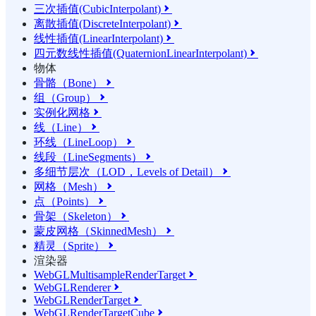
三次插值(CubicInterpolant)

离散插值(DiscreteInterpolant)

线性插值(LinearInterpolant)

四元数线性插值(QuaternionLinearInterpolant)

物体
骨骼（Bone）

组（Group）

实例化网格

线（Line）

环线（LineLoop）

线段（LineSegments）

多细节层次（LOD，Levels of Detail）

网格（Mesh）

点（Points）

骨架（Skeleton）

蒙皮网格（SkinnedMesh）

精灵（Sprite）

渲染器
WebGLMultisampleRenderTarget

WebGLRenderer

WebGLRenderTarget

WebGLRenderTargetCube
