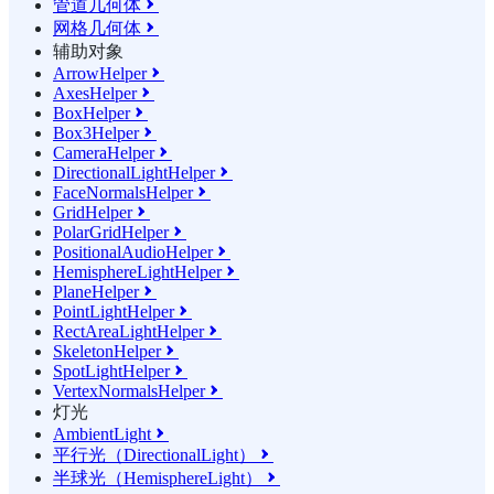
管道几何体

网格几何体

辅助对象
ArrowHelper

AxesHelper

BoxHelper

Box3Helper

CameraHelper

DirectionalLightHelper

FaceNormalsHelper

GridHelper

PolarGridHelper

PositionalAudioHelper

HemisphereLightHelper

PlaneHelper

PointLightHelper

RectAreaLightHelper

SkeletonHelper

SpotLightHelper

VertexNormalsHelper

灯光
AmbientLight

平行光（DirectionalLight）

半球光（HemisphereLight）
