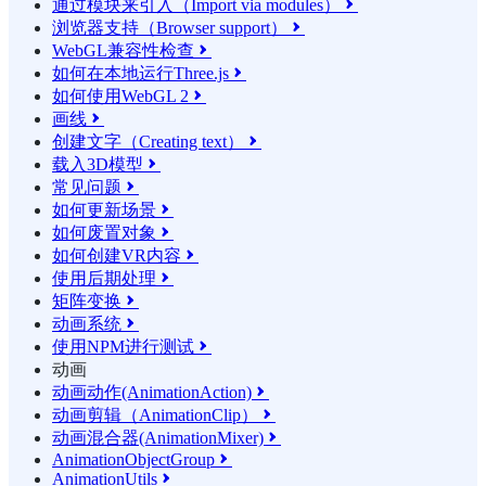
通过模块来引入（Import via modules）

浏览器支持（Browser support）

WebGL兼容性检查

如何在本地运行Three.js

如何使用WebGL 2

画线

创建文字（Creating text）

载入3D模型

常见问题

如何更新场景

如何废置对象

如何创建VR内容

使用后期处理

矩阵变换

动画系统

使用NPM进行测试

动画
动画动作(AnimationAction)

动画剪辑（AnimationClip）

动画混合器(AnimationMixer)

AnimationObjectGroup

AnimationUtils
