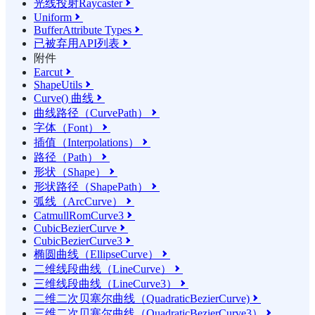
光线投射Raycaster

Uniform

BufferAttribute Types

已被弃用API列表

附件
Earcut

ShapeUtils

Curve() 曲线

曲线路径（CurvePath）

字体（Font）

插值（Interpolations）

路径（Path）

形状（Shape）

形状路径（ShapePath）

弧线（ArcCurve）

CatmullRomCurve3

CubicBezierCurve

CubicBezierCurve3

椭圆曲线（EllipseCurve）

二维线段曲线（LineCurve）

三维线段曲线（LineCurve3）

二维二次贝塞尔曲线（QuadraticBezierCurve)

三维二次贝塞尔曲线（QuadraticBezierCurve3）
