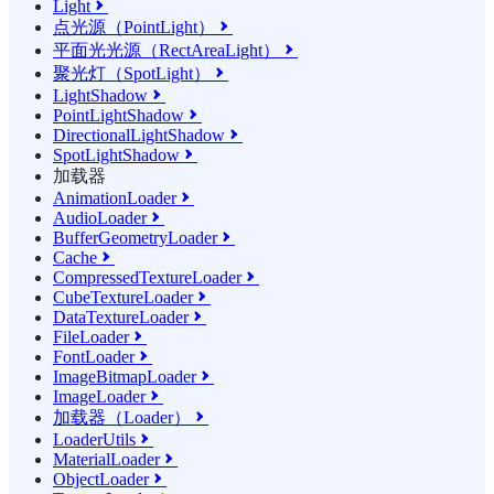
Light

点光源（PointLight）

平面光光源（RectAreaLight）

聚光灯（SpotLight）

LightShadow

PointLightShadow

DirectionalLightShadow

SpotLightShadow

加载器
AnimationLoader

AudioLoader

BufferGeometryLoader

Cache

CompressedTextureLoader

CubeTextureLoader

DataTextureLoader

FileLoader

FontLoader

ImageBitmapLoader

ImageLoader

加载器（Loader）

LoaderUtils

MaterialLoader

ObjectLoader
