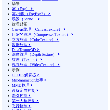
场景
雾（Fog）

雾-指数（FogExp2）

场景（Scene）

纹理贴图
Canvas纹理（CanvasTexture）

压缩的纹理（CompressedTexture）

立方纹理（CubeTexture）

数据纹理

DataTexture3D

深度纹理（DepthTexture）

纹理（Texture）

视频纹理（VideoTexture）

示例
CCDIK解算器

Mmdanimation助手

MMD物理

设备定向控制

牵引控制

第一人称控制

飞行控制
