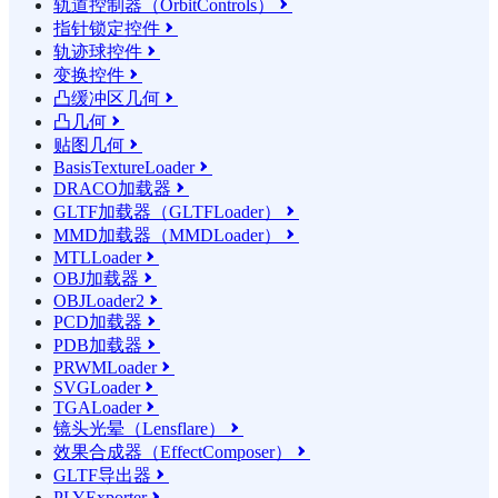
轨道控制器（OrbitControls）

指针锁定控件

轨迹球控件

变换控件

凸缓冲区几何

凸几何

贴图几何

BasisTextureLoader

DRACO加载器

GLTF加载器（GLTFLoader）

MMD加载器（MMDLoader）

MTLLoader

OBJ加载器

OBJLoader2

PCD加载器

PDB加载器

PRWMLoader

SVGLoader

TGALoader

镜头光晕（Lensflare）

效果合成器（EffectComposer）

GLTF导出器

PLYExporter
