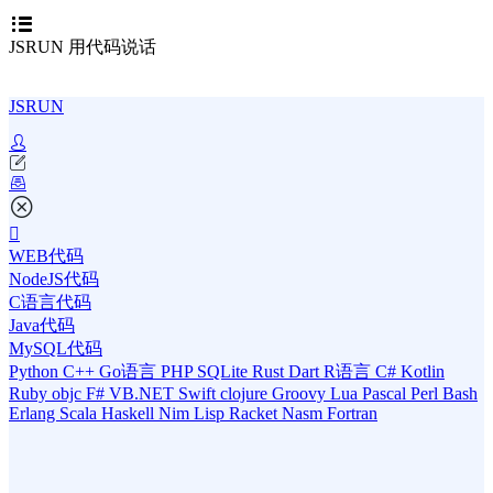
JSRUN 用代码说话
JSRUN
WEB代码
NodeJS代码
C语言代码
Java代码
MySQL代码
Python
C++
Go语言
PHP
SQLite
Rust
Dart
R语言
C#
Kotlin
Ruby
objc
F#
VB.NET
Swift
clojure
Groovy
Lua
Pascal
Perl
Bash
Erlang
Scala
Haskell
Nim
Lisp
Racket
Nasm
Fortran