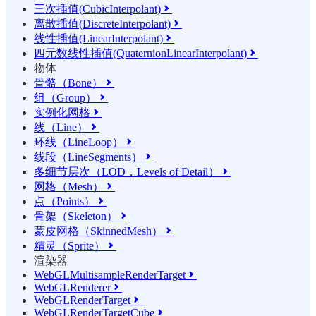
三次插值(CubicInterpolant)

离散插值(DiscreteInterpolant)

线性插值(LinearInterpolant)

四元数线性插值(QuaternionLinearInterpolant)

物体
骨骼（Bone）

组（Group）

实例化网格

线（Line）

环线（LineLoop）

线段（LineSegments）

多细节层次（LOD，Levels of Detail）

网格（Mesh）

点（Points）

骨架（Skeleton）

蒙皮网格（SkinnedMesh）

精灵（Sprite）

渲染器
WebGLMultisampleRenderTarget

WebGLRenderer

WebGLRenderTarget

WebGLRenderTargetCube
