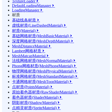
TextureLoader

DefaultLoadingManager

LoadingManager

材质
基础线条材质

虚线材质(LineDashedMaterial)

材质(Material)

基础网格材质(MeshBasicMaterial)

深度网格材质(MeshDepthMaterial)

MeshDistanceMaterial

Lambert网格材质

MeshMatcapMaterial

法线网格材质(MeshNormalMaterial)

Phong网格材质(MeshPhongMaterial)

物理网格材质(MeshPhysicalMaterial)

标准网格材质(MeshStandardMaterial)

卡通网格材质(MeshToonMaterial)

点材质(PointsMaterial)

原始着色器材质(RawShaderMaterial)

着色器材质(ShaderMaterial)

阴影材质(ShadowMaterial)

点精灵材质(SpriteMaterial)
