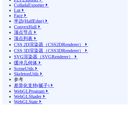
ColladaExporter

Lut

Face

半边(HalfEdge)

ConvexHull

顶点节点

顶点列表

CSS 2D渲染器（CSS2DRenderer）

CSS 3D渲染器（CSS3DRenderer）

SVG渲染器（SVGRenderer）

缓冲几何体

SceneUtils

SkeletonUtils

参考
差异化支持(腻子)

WebGLProgram

WebGLShader

WebGLState
