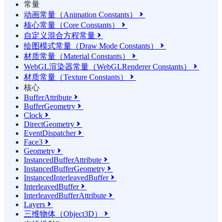
常量
动画常量（Animation Constants）

核心常量（Core Constants）

自定义混合方程常量

绘图模式常量（Draw Mode Constants）

材质常量（Material Constants）

WebGL渲染器常量（WebGLRenderer Constants）

材质常量（Texture Constants）

核心
BufferAttribute

BufferGeometry

Clock

DirectGeometry

EventDispatcher

Face3

Geometry

InstancedBufferAttribute

InstancedBufferGeometry

InstancedInterleavedBuffer

InterleavedBuffer

InterleavedBufferAttribute

Layers

三维物体（Object3D）
