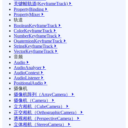
关键帧轨道(KeyframeTrack)

PropertyBinding

PropertyMixer

轨道
BooleanKeyframeTrack

ColorKeyframeTrack

NumberKeyframeTrack

QuaternionKeyframeTrack

StringKeyframeTrack

VectorKeyframeTrack

音频
Audio

AudioAnalyser

AudioContext

AudioListener

PositionalAudio

摄像机
摄像机阵列（ArrayCamera）

摄像机（Camera）

立方相机（CubeCamera）

正交相机（OrthographicCamera）

透视相机（PerspectiveCamera）

立体相机（StereoCamera）
