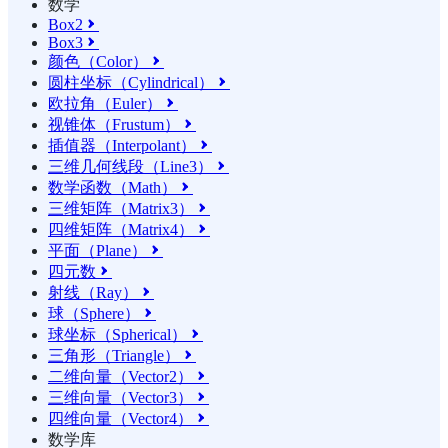
数学
Box2

Box3

颜色（Color）

圆柱坐标（Cylindrical）

欧拉角（Euler）

视锥体（Frustum）

插值器（Interpolant）

三维几何线段（Line3）

数学函数（Math）

三维矩阵（Matrix3）

四维矩阵（Matrix4）

平面（Plane）

四元数

射线（Ray）

球（Sphere）

球坐标（Spherical）

三角形（Triangle）

二维向量（Vector2）

三维向量（Vector3）

四维向量（Vector4）

数学库