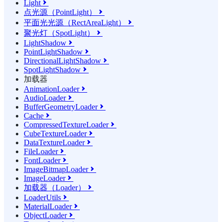
Light

点光源（PointLight）

平面光光源（RectAreaLight）

聚光灯（SpotLight）

LightShadow

PointLightShadow

DirectionalLightShadow

SpotLightShadow

加载器
AnimationLoader

AudioLoader

BufferGeometryLoader

Cache

CompressedTextureLoader

CubeTextureLoader

DataTextureLoader

FileLoader

FontLoader

ImageBitmapLoader

ImageLoader

加载器（Loader）

LoaderUtils

MaterialLoader

ObjectLoader
