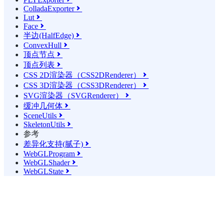
ColladaExporter

Lut

Face

半边(HalfEdge)

ConvexHull

顶点节点

顶点列表

CSS 2D渲染器（CSS2DRenderer）

CSS 3D渲染器（CSS3DRenderer）

SVG渲染器（SVGRenderer）

缓冲几何体

SceneUtils

SkeletonUtils

参考
差异化支持(腻子)

WebGLProgram

WebGLShader

WebGLState
