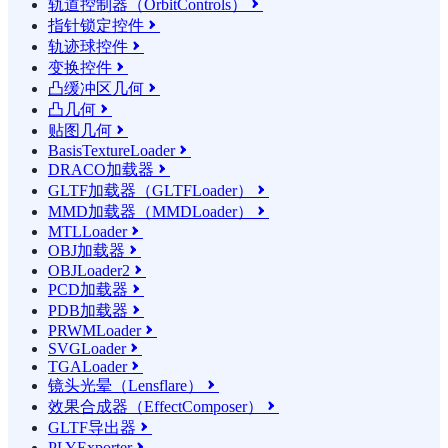
轨道控制器（OrbitControls）

指针锁定控件

轨迹球控件

变换控件

凸缓冲区几何

凸几何

贴图几何

BasisTextureLoader

DRACO加载器

GLTF加载器（GLTFLoader）

MMD加载器（MMDLoader）

MTLLoader

OBJ加载器

OBJLoader2

PCD加载器

PDB加载器

PRWMLoader

SVGLoader

TGALoader

镜头光晕（Lensflare）

效果合成器（EffectComposer）

GLTF导出器

PLYExporter
