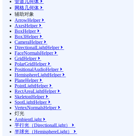
管道几何体

网格几何体

辅助对象
ArrowHelper

AxesHelper

BoxHelper

Box3Helper

CameraHelper

DirectionalLightHelper

FaceNormalsHelper

GridHelper

PolarGridHelper

PositionalAudioHelper

HemisphereLightHelper

PlaneHelper

PointLightHelper

RectAreaLightHelper

SkeletonHelper

SpotLightHelper

VertexNormalsHelper

灯光
AmbientLight

平行光（DirectionalLight）

半球光（HemisphereLight）
