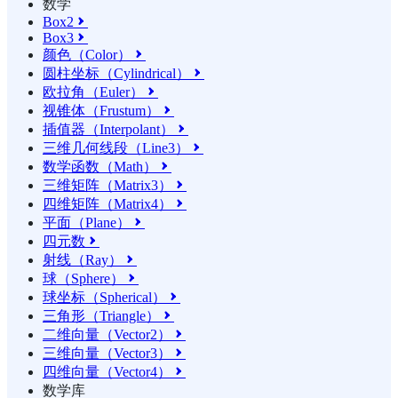
数学
Box2

Box3

颜色（Color）

圆柱坐标（Cylindrical）

欧拉角（Euler）

视锥体（Frustum）

插值器（Interpolant）

三维几何线段（Line3）

数学函数（Math）

三维矩阵（Matrix3）

四维矩阵（Matrix4）

平面（Plane）

四元数

射线（Ray）

球（Sphere）

球坐标（Spherical）

三角形（Triangle）

二维向量（Vector2）

三维向量（Vector3）

四维向量（Vector4）

数学库