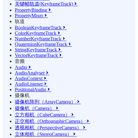
关键帧轨道(KeyframeTrack)

PropertyBinding

PropertyMixer

轨道
BooleanKeyframeTrack

ColorKeyframeTrack

NumberKeyframeTrack

QuaternionKeyframeTrack

StringKeyframeTrack

VectorKeyframeTrack

音频
Audio

AudioAnalyser

AudioContext

AudioListener

PositionalAudio

摄像机
摄像机阵列（ArrayCamera）

摄像机（Camera）

立方相机（CubeCamera）

正交相机（OrthographicCamera）

透视相机（PerspectiveCamera）

立体相机（StereoCamera）
