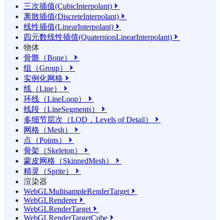
三次插值(CubicInterpolant)

离散插值(DiscreteInterpolant)

线性插值(LinearInterpolant)

四元数线性插值(QuaternionLinearInterpolant)

物体
骨骼（Bone）

组（Group）

实例化网格

线（Line）

环线（LineLoop）

线段（LineSegments）

多细节层次（LOD，Levels of Detail）

网格（Mesh）

点（Points）

骨架（Skeleton）

蒙皮网格（SkinnedMesh）

精灵（Sprite）

渲染器
WebGLMultisampleRenderTarget

WebGLRenderer

WebGLRenderTarget

WebGLRenderTargetCube
