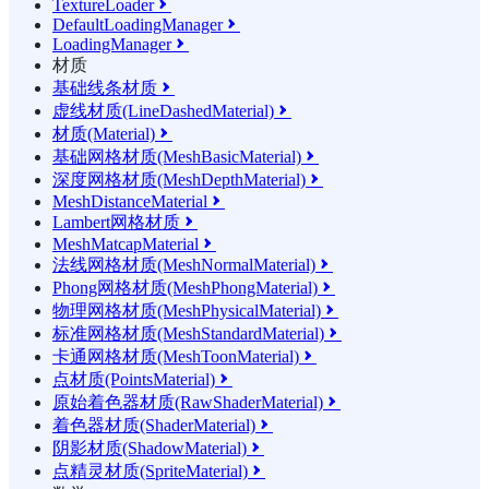
TextureLoader

DefaultLoadingManager

LoadingManager

材质
基础线条材质

虚线材质(LineDashedMaterial)

材质(Material)

基础网格材质(MeshBasicMaterial)

深度网格材质(MeshDepthMaterial)

MeshDistanceMaterial

Lambert网格材质

MeshMatcapMaterial

法线网格材质(MeshNormalMaterial)

Phong网格材质(MeshPhongMaterial)

物理网格材质(MeshPhysicalMaterial)

标准网格材质(MeshStandardMaterial)

卡通网格材质(MeshToonMaterial)

点材质(PointsMaterial)

原始着色器材质(RawShaderMaterial)

着色器材质(ShaderMaterial)

阴影材质(ShadowMaterial)

点精灵材质(SpriteMaterial)
