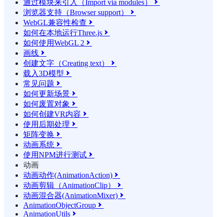
通过模块来引入（Import via modules）

浏览器支持（Browser support）

WebGL兼容性检查

如何在本地运行Three.js

如何使用WebGL 2

画线

创建文字（Creating text）

载入3D模型

常见问题

如何更新场景

如何废置对象

如何创建VR内容

使用后期处理

矩阵变换

动画系统

使用NPM进行测试

动画
动画动作(AnimationAction)

动画剪辑（AnimationClip）

动画混合器(AnimationMixer)

AnimationObjectGroup

AnimationUtils
