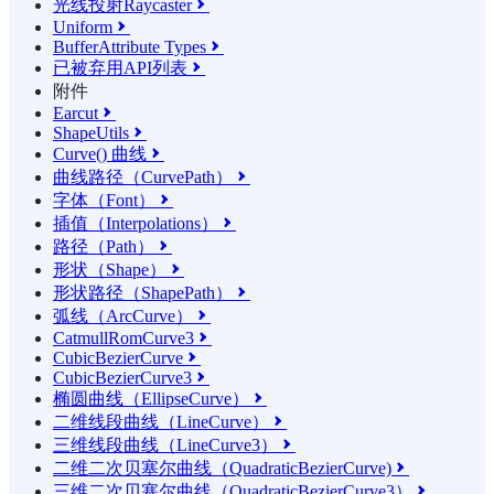
光线投射Raycaster

Uniform

BufferAttribute Types

已被弃用API列表

附件
Earcut

ShapeUtils

Curve() 曲线

曲线路径（CurvePath）

字体（Font）

插值（Interpolations）

路径（Path）

形状（Shape）

形状路径（ShapePath）

弧线（ArcCurve）

CatmullRomCurve3

CubicBezierCurve

CubicBezierCurve3

椭圆曲线（EllipseCurve）

二维线段曲线（LineCurve）

三维线段曲线（LineCurve3）

二维二次贝塞尔曲线（QuadraticBezierCurve)

三维二次贝塞尔曲线（QuadraticBezierCurve3）
