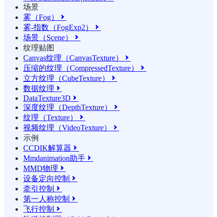
场景
雾（Fog）

雾-指数（FogExp2）

场景（Scene）

纹理贴图
Canvas纹理（CanvasTexture）

压缩的纹理（CompressedTexture）

立方纹理（CubeTexture）

数据纹理

DataTexture3D

深度纹理（DepthTexture）

纹理（Texture）

视频纹理（VideoTexture）

示例
CCDIK解算器

Mmdanimation助手

MMD物理

设备定向控制

牵引控制

第一人称控制

飞行控制
