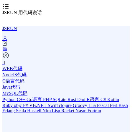
JSRUN 用代码说话
JSRUN
WEB代码
NodeJS代码
C语言代码
Java代码
MySQL代码
Python
C++
Go语言
PHP
SQLite
Rust
Dart
R语言
C#
Kotlin
Ruby
objc
F#
VB.NET
Swift
clojure
Groovy
Lua
Pascal
Perl
Bash
Erlang
Scala
Haskell
Nim
Lisp
Racket
Nasm
Fortran