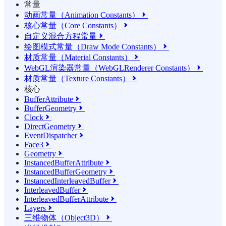
常量
动画常量（Animation Constants）

核心常量（Core Constants）

自定义混合方程常量

绘图模式常量（Draw Mode Constants）

材质常量（Material Constants）

WebGL渲染器常量（WebGLRenderer Constants）

材质常量（Texture Constants）

核心
BufferAttribute

BufferGeometry

Clock

DirectGeometry

EventDispatcher

Face3

Geometry

InstancedBufferAttribute

InstancedBufferGeometry

InstancedInterleavedBuffer

InterleavedBuffer

InterleavedBufferAttribute

Layers

三维物体（Object3D）
