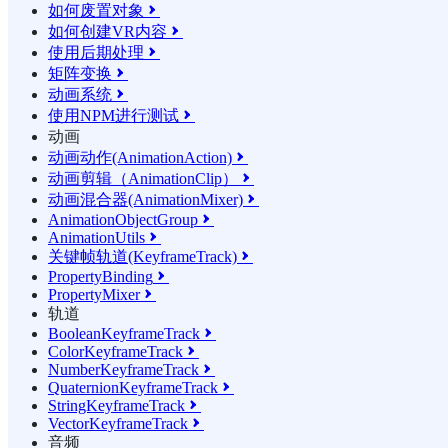
如何废置对象

如何创建VR内容

使用后期处理

矩阵变换

动画系统

使用NPM进行测试

动画
动画动作(AnimationAction)

动画剪辑（AnimationClip）

动画混合器(AnimationMixer)

AnimationObjectGroup

AnimationUtils

关键帧轨道(KeyframeTrack)

PropertyBinding

PropertyMixer

轨道
BooleanKeyframeTrack

ColorKeyframeTrack

NumberKeyframeTrack

QuaternionKeyframeTrack

StringKeyframeTrack

VectorKeyframeTrack

音频