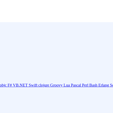
objc
F#
VB.NET
Swift
clojure
Groovy
Lua
Pascal
Perl
Bash
Erlang
S