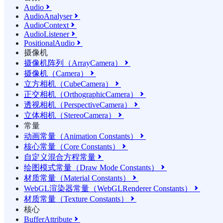
Audio

AudioAnalyser

AudioContext

AudioListener

PositionalAudio

摄像机
摄像机阵列（ArrayCamera）

摄像机（Camera）

立方相机（CubeCamera）

正交相机（OrthographicCamera）

透视相机（PerspectiveCamera）

立体相机（StereoCamera）

常量
动画常量（Animation Constants）

核心常量（Core Constants）

自定义混合方程常量

绘图模式常量（Draw Mode Constants）

材质常量（Material Constants）

WebGL渲染器常量（WebGLRenderer Constants）

材质常量（Texture Constants）

核心
BufferAttribute
