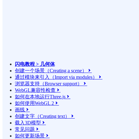
闪电教程 > 几何体
创建一个场景（Creating a scene）

通过模块来引入（Import via modules）

浏览器支持（Browser support）

WebGL兼容性检查

如何在本地运行Three.js

如何使用WebGL 2

画线

创建文字（Creating text）

载入3D模型

常见问题

如何更新场景
