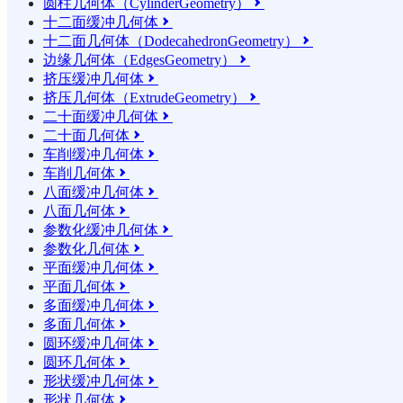
圆柱几何体（CylinderGeometry）

十二面缓冲几何体

十二面几何体（DodecahedronGeometry）

边缘几何体（EdgesGeometry）

挤压缓冲几何体

挤压几何体（ExtrudeGeometry）

二十面缓冲几何体

二十面几何体

车削缓冲几何体

车削几何体

八面缓冲几何体

八面几何体

参数化缓冲几何体

参数化几何体

平面缓冲几何体

平面几何体

多面缓冲几何体

多面几何体

圆环缓冲几何体

圆环几何体

形状缓冲几何体

形状几何体
