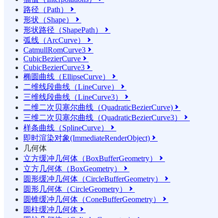
路径（Path）

形状（Shape）

形状路径（ShapePath）

弧线（ArcCurve）

CatmullRomCurve3

CubicBezierCurve

CubicBezierCurve3

椭圆曲线（EllipseCurve）

二维线段曲线（LineCurve）

三维线段曲线（LineCurve3）

二维二次贝塞尔曲线（QuadraticBezierCurve)

三维二次贝塞尔曲线（QuadraticBezierCurve3）

样条曲线（SplineCurve）

即时渲染对象(ImmediateRenderObject)

几何体
立方缓冲几何体（BoxBufferGeometry）

立方几何体（BoxGeometry）

圆形缓冲几何体（CircleBufferGeometry）

圆形几何体（CircleGeometry）

圆锥缓冲几何体（ConeBufferGeometry）

圆柱缓冲几何体
