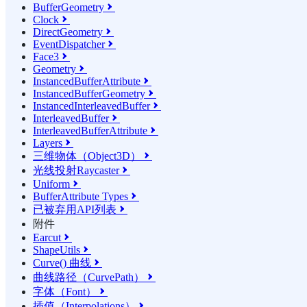
BufferGeometry

Clock

DirectGeometry

EventDispatcher

Face3

Geometry

InstancedBufferAttribute

InstancedBufferGeometry

InstancedInterleavedBuffer

InterleavedBuffer

InterleavedBufferAttribute

Layers

三维物体（Object3D）

光线投射Raycaster

Uniform

BufferAttribute Types

已被弃用API列表

附件
Earcut

ShapeUtils

Curve() 曲线

曲线路径（CurvePath）

字体（Font）

插值（Interpolations）
