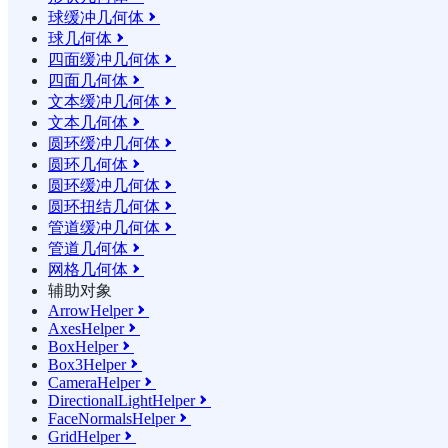
球缓冲几何体

球几何体

四面缓冲几何体

四面几何体

文本缓冲几何体

文本几何体

圆环缓冲几何体

圆环几何体

圆环缓冲几何体

圆环扭结几何体

管道缓冲几何体

管道几何体

网格几何体

辅助对象
ArrowHelper

AxesHelper

BoxHelper

Box3Helper

CameraHelper

DirectionalLightHelper

FaceNormalsHelper

GridHelper
