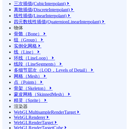
三次插值(CubicInterpolant)

离散插值(DiscreteInterpolant)

线性插值(LinearInterpolant)

四元数线性插值(QuaternionLinearInterpolant)

物体
骨骼（Bone）

组（Group）

实例化网格

线（Line）

环线（LineLoop）

线段（LineSegments）

多细节层次（LOD，Levels of Detail）

网格（Mesh）

点（Points）

骨架（Skeleton）

蒙皮网格（SkinnedMesh）

精灵（Sprite）

渲染器
WebGLMultisampleRenderTarget

WebGLRenderer

WebGLRenderTarget

WebGLRenderTargetCube
