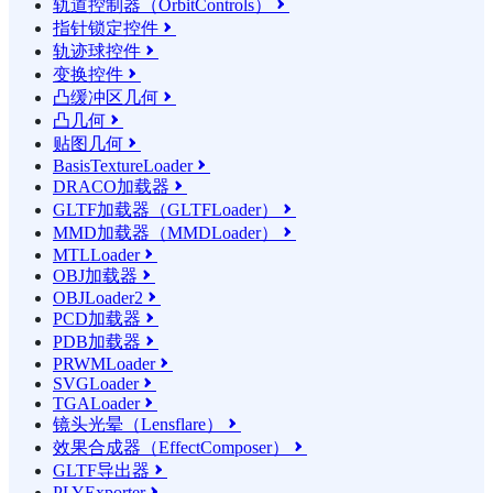
轨道控制器（OrbitControls）

指针锁定控件

轨迹球控件

变换控件

凸缓冲区几何

凸几何

贴图几何

BasisTextureLoader

DRACO加载器

GLTF加载器（GLTFLoader）

MMD加载器（MMDLoader）

MTLLoader

OBJ加载器

OBJLoader2

PCD加载器

PDB加载器

PRWMLoader

SVGLoader

TGALoader

镜头光晕（Lensflare）

效果合成器（EffectComposer）

GLTF导出器

PLYExporter
