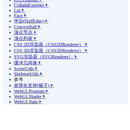
ColladaExporter

Lut

Face

半边(HalfEdge)

ConvexHull

顶点节点

顶点列表

CSS 2D渲染器（CSS2DRenderer）

CSS 3D渲染器（CSS3DRenderer）

SVG渲染器（SVGRenderer）

缓冲几何体

SceneUtils

SkeletonUtils

参考
差异化支持(腻子)

WebGLProgram

WebGLShader

WebGLState
