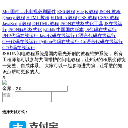
Mos固件，小电视必刷固件
ES6 教程
Vue.js 教程
JSON 教程
jQuery 教程
HTML 教程
HTML 5 教程
CSS 教程
CSS3 教程
JavaScript 教程
DHTML 教程
JSON在线格式化工具
JS在线运
行
JSON解析格式化
jsfiddle中国国内版本
JS代码在线运行
PHP代码在线运行
Java代码在线运行
C语言代码在线运行
C++代码在线运行
Python代码在线运行
Go语言代码在线运行
C#代码在线运行
JSRUN闪电教程系统是国内最先开创的教程维护系统， 所有
工程师都可以参与共同维护的闪电教程，让知识的积累变得统
一完整、自成体系。 大家可以一起参与进共编，让零散的知
识点帮助更多的人。
X
金额 :
选择支付方式：