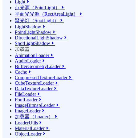
Light

点光源（PointLight）

平面光光源（RectAreaLight）

聚光灯（SpotLight）

LightShadow

PointLightShadow

DirectionalLightShadow

SpotLightShadow

加载器
AnimationLoader

AudioLoader

BufferGeometryLoader

Cache

CompressedTextureLoader

CubeTextureLoader

DataTextureLoader

FileLoader

FontLoader

ImageBitmapLoader

ImageLoader

加载器（Loader）

LoaderUtils

MaterialLoader

ObjectLoader
