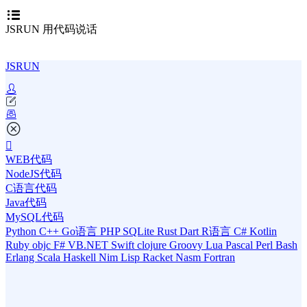
JSRUN 用代码说话
JSRUN
WEB代码
NodeJS代码
C语言代码
Java代码
MySQL代码
Python
C++
Go语言
PHP
SQLite
Rust
Dart
R语言
C#
Kotlin
Ruby
objc
F#
VB.NET
Swift
clojure
Groovy
Lua
Pascal
Perl
Bash
Erlang
Scala
Haskell
Nim
Lisp
Racket
Nasm
Fortran