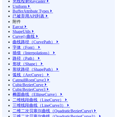
光线投射Raycaster

Uniform

BufferAttribute Types

已被弃用API列表

附件
Earcut

ShapeUtils

Curve() 曲线

曲线路径（CurvePath）

字体（Font）

插值（Interpolations）

路径（Path）

形状（Shape）

形状路径（ShapePath）

弧线（ArcCurve）

CatmullRomCurve3

CubicBezierCurve

CubicBezierCurve3

椭圆曲线（EllipseCurve）

二维线段曲线（LineCurve）

三维线段曲线（LineCurve3）

二维二次贝塞尔曲线（QuadraticBezierCurve)

三维二次贝塞尔曲线（QuadraticBezierCurve3）
