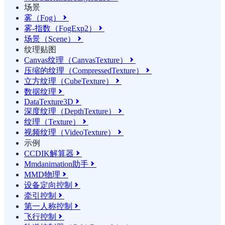
场景
雾（Fog）

雾-指数（FogExp2）

场景（Scene）

纹理贴图
Canvas纹理（CanvasTexture）

压缩的纹理（CompressedTexture）

立方纹理（CubeTexture）

数据纹理

DataTexture3D

深度纹理（DepthTexture）

纹理（Texture）

视频纹理（VideoTexture）

示例
CCDIK解算器

Mmdanimation助手

MMD物理

设备定向控制

牵引控制

第一人称控制

飞行控制
