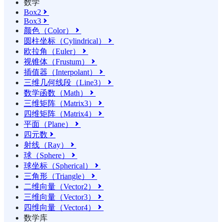
数学
Box2

Box3

颜色（Color）

圆柱坐标（Cylindrical）

欧拉角（Euler）

视锥体（Frustum）

插值器（Interpolant）

三维几何线段（Line3）

数学函数（Math）

三维矩阵（Matrix3）

四维矩阵（Matrix4）

平面（Plane）

四元数

射线（Ray）

球（Sphere）

球坐标（Spherical）

三角形（Triangle）

二维向量（Vector2）

三维向量（Vector3）

四维向量（Vector4）

数学库