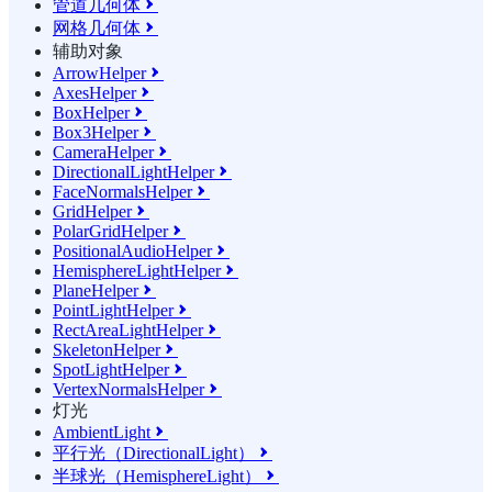
管道几何体

网格几何体

辅助对象
ArrowHelper

AxesHelper

BoxHelper

Box3Helper

CameraHelper

DirectionalLightHelper

FaceNormalsHelper

GridHelper

PolarGridHelper

PositionalAudioHelper

HemisphereLightHelper

PlaneHelper

PointLightHelper

RectAreaLightHelper

SkeletonHelper

SpotLightHelper

VertexNormalsHelper

灯光
AmbientLight

平行光（DirectionalLight）

半球光（HemisphereLight）
