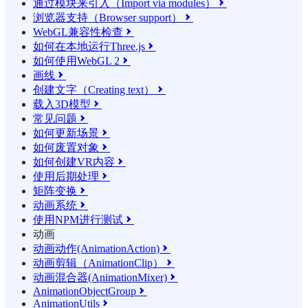
通过模块来引入（Import via modules）

浏览器支持（Browser support）

WebGL兼容性检查

如何在本地运行Three.js

如何使用WebGL 2

画线

创建文字（Creating text）

载入3D模型

常见问题

如何更新场景

如何废置对象

如何创建VR内容

使用后期处理

矩阵变换

动画系统

使用NPM进行测试

动画
动画动作(AnimationAction)

动画剪辑（AnimationClip）

动画混合器(AnimationMixer)

AnimationObjectGroup

AnimationUtils
