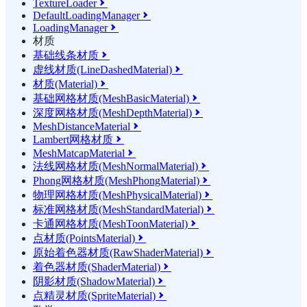
TextureLoader

DefaultLoadingManager

LoadingManager

材质
基础线条材质

虚线材质(LineDashedMaterial)

材质(Material)

基础网格材质(MeshBasicMaterial)

深度网格材质(MeshDepthMaterial)

MeshDistanceMaterial

Lambert网格材质

MeshMatcapMaterial

法线网格材质(MeshNormalMaterial)

Phong网格材质(MeshPhongMaterial)

物理网格材质(MeshPhysicalMaterial)

标准网格材质(MeshStandardMaterial)

卡通网格材质(MeshToonMaterial)

点材质(PointsMaterial)

原始着色器材质(RawShaderMaterial)

着色器材质(ShaderMaterial)

阴影材质(ShadowMaterial)

点精灵材质(SpriteMaterial)
