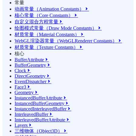
常量
动画常量（Animation Constants）

核心常量（Core Constants）

自定义混合方程常量

绘图模式常量（Draw Mode Constants）

材质常量（Material Constants）

WebGL渲染器常量（WebGLRenderer Constants）

材质常量（Texture Constants）

核心
BufferAttribute

BufferGeometry

Clock

DirectGeometry

EventDispatcher

Face3

Geometry

InstancedBufferAttribute

InstancedBufferGeometry

InstancedInterleavedBuffer

InterleavedBuffer

InterleavedBufferAttribute

Layers

三维物体（Object3D）
