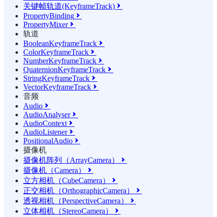
关键帧轨道(KeyframeTrack)

PropertyBinding

PropertyMixer

轨道
BooleanKeyframeTrack

ColorKeyframeTrack

NumberKeyframeTrack

QuaternionKeyframeTrack

StringKeyframeTrack

VectorKeyframeTrack

音频
Audio

AudioAnalyser

AudioContext

AudioListener

PositionalAudio

摄像机
摄像机阵列（ArrayCamera）

摄像机（Camera）

立方相机（CubeCamera）

正交相机（OrthographicCamera）

透视相机（PerspectiveCamera）

立体相机（StereoCamera）
