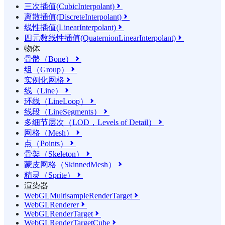
三次插值(CubicInterpolant)

离散插值(DiscreteInterpolant)

线性插值(LinearInterpolant)

四元数线性插值(QuaternionLinearInterpolant)

物体
骨骼（Bone）

组（Group）

实例化网格

线（Line）

环线（LineLoop）

线段（LineSegments）

多细节层次（LOD，Levels of Detail）

网格（Mesh）

点（Points）

骨架（Skeleton）

蒙皮网格（SkinnedMesh）

精灵（Sprite）

渲染器
WebGLMultisampleRenderTarget

WebGLRenderer

WebGLRenderTarget

WebGLRenderTargetCube
