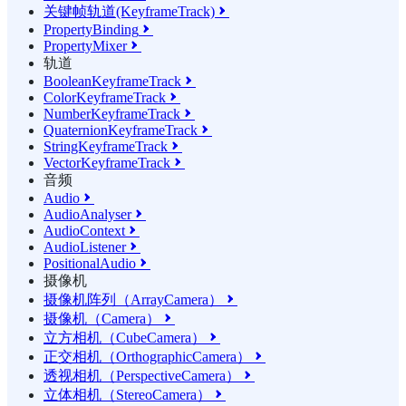
关键帧轨道(KeyframeTrack)

PropertyBinding

PropertyMixer

轨道
BooleanKeyframeTrack

ColorKeyframeTrack

NumberKeyframeTrack

QuaternionKeyframeTrack

StringKeyframeTrack

VectorKeyframeTrack

音频
Audio

AudioAnalyser

AudioContext

AudioListener

PositionalAudio

摄像机
摄像机阵列（ArrayCamera）

摄像机（Camera）

立方相机（CubeCamera）

正交相机（OrthographicCamera）

透视相机（PerspectiveCamera）

立体相机（StereoCamera）
