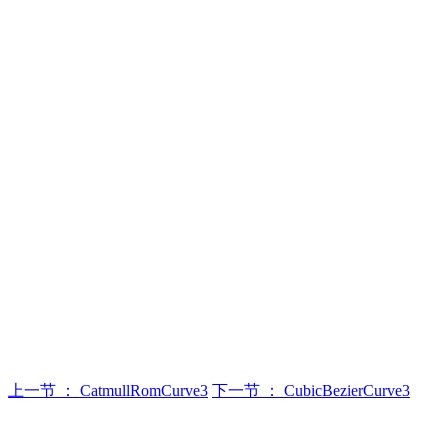
上一节 ： CatmullRomCurve3
下一节 ： CubicBezierCurve3