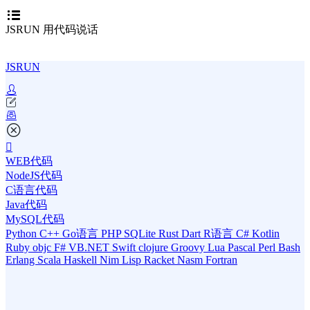
JSRUN 用代码说话
JSRUN
WEB代码
NodeJS代码
C语言代码
Java代码
MySQL代码
Python
C++
Go语言
PHP
SQLite
Rust
Dart
R语言
C#
Kotlin
Ruby
objc
F#
VB.NET
Swift
clojure
Groovy
Lua
Pascal
Perl
Bash
Erlang
Scala
Haskell
Nim
Lisp
Racket
Nasm
Fortran