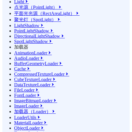
Light

点光源（PointLight）

平面光光源（RectAreaLight）

聚光灯（SpotLight）

LightShadow

PointLightShadow

DirectionalLightShadow

SpotLightShadow

加载器
AnimationLoader

AudioLoader

BufferGeometryLoader

Cache

CompressedTextureLoader

CubeTextureLoader

DataTextureLoader

FileLoader

FontLoader

ImageBitmapLoader

ImageLoader

加载器（Loader）

LoaderUtils

MaterialLoader

ObjectLoader
