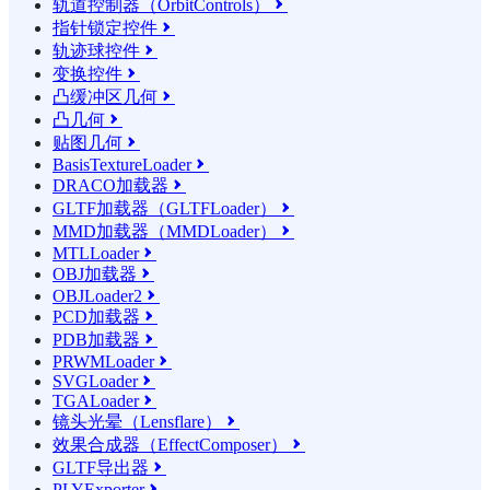
轨道控制器（OrbitControls）

指针锁定控件

轨迹球控件

变换控件

凸缓冲区几何

凸几何

贴图几何

BasisTextureLoader

DRACO加载器

GLTF加载器（GLTFLoader）

MMD加载器（MMDLoader）

MTLLoader

OBJ加载器

OBJLoader2

PCD加载器

PDB加载器

PRWMLoader

SVGLoader

TGALoader

镜头光晕（Lensflare）

效果合成器（EffectComposer）

GLTF导出器

PLYExporter
