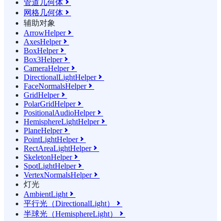
管道几何体

网格几何体

辅助对象
ArrowHelper

AxesHelper

BoxHelper

Box3Helper

CameraHelper

DirectionalLightHelper

FaceNormalsHelper

GridHelper

PolarGridHelper

PositionalAudioHelper

HemisphereLightHelper

PlaneHelper

PointLightHelper

RectAreaLightHelper

SkeletonHelper

SpotLightHelper

VertexNormalsHelper

灯光
AmbientLight

平行光（DirectionalLight）

半球光（HemisphereLight）
