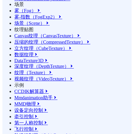
场景
雾（Fog）

雾-指数（FogExp2）

场景（Scene）

纹理贴图
Canvas纹理（CanvasTexture）

压缩的纹理（CompressedTexture）

立方纹理（CubeTexture）

数据纹理

DataTexture3D

深度纹理（DepthTexture）

纹理（Texture）

视频纹理（VideoTexture）

示例
CCDIK解算器

Mmdanimation助手

MMD物理

设备定向控制

牵引控制

第一人称控制

飞行控制
