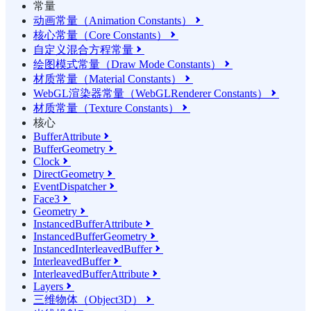
常量
动画常量（Animation Constants）

核心常量（Core Constants）

自定义混合方程常量

绘图模式常量（Draw Mode Constants）

材质常量（Material Constants）

WebGL渲染器常量（WebGLRenderer Constants）

材质常量（Texture Constants）

核心
BufferAttribute

BufferGeometry

Clock

DirectGeometry

EventDispatcher

Face3

Geometry

InstancedBufferAttribute

InstancedBufferGeometry

InstancedInterleavedBuffer

InterleavedBuffer

InterleavedBufferAttribute

Layers

三维物体（Object3D）
