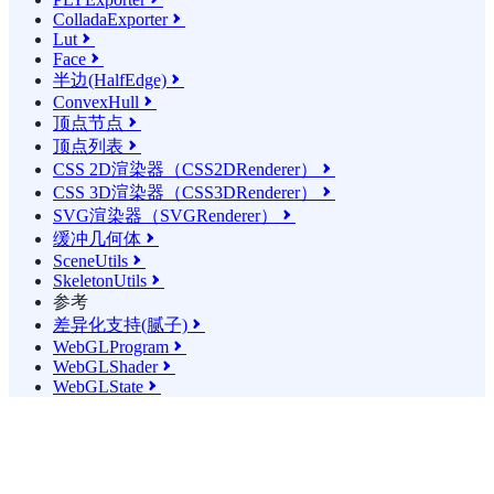
ColladaExporter

Lut

Face

半边(HalfEdge)

ConvexHull

顶点节点

顶点列表

CSS 2D渲染器（CSS2DRenderer）

CSS 3D渲染器（CSS3DRenderer）

SVG渲染器（SVGRenderer）

缓冲几何体

SceneUtils

SkeletonUtils

参考
差异化支持(腻子)

WebGLProgram

WebGLShader

WebGLState
