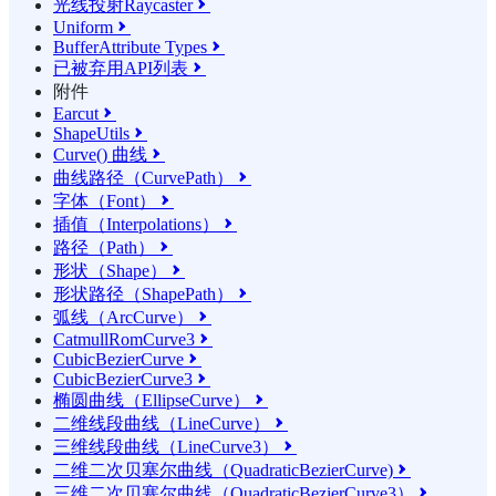
光线投射Raycaster

Uniform

BufferAttribute Types

已被弃用API列表

附件
Earcut

ShapeUtils

Curve() 曲线

曲线路径（CurvePath）

字体（Font）

插值（Interpolations）

路径（Path）

形状（Shape）

形状路径（ShapePath）

弧线（ArcCurve）

CatmullRomCurve3

CubicBezierCurve

CubicBezierCurve3

椭圆曲线（EllipseCurve）

二维线段曲线（LineCurve）

三维线段曲线（LineCurve3）

二维二次贝塞尔曲线（QuadraticBezierCurve)

三维二次贝塞尔曲线（QuadraticBezierCurve3）
