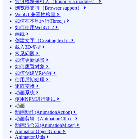
通过模块来引入（Import via modules）

浏览器支持（Browser support）

WebGL兼容性检查

如何在本地运行Three.js

如何使用WebGL 2

画线

创建文字（Creating text）

载入3D模型

常见问题

如何更新场景

如何废置对象

如何创建VR内容

使用后期处理

矩阵变换

动画系统

使用NPM进行测试

动画
动画动作(AnimationAction)

动画剪辑（AnimationClip）

动画混合器(AnimationMixer)

AnimationObjectGroup

AnimationUtils
