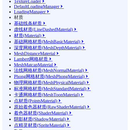
TextureLoader

DefaultLoadingManager

LoadingManager

材质
基础线条材质

虚线材质(LineDashedMaterial)

材质(Material)

基础网格材质(MeshBasicMaterial)

深度网格材质(MeshDepthMaterial)

MeshDistanceMaterial

Lambert网格材质

MeshMatcapMaterial

法线网格材质(MeshNormalMaterial)

Phong网格材质(MeshPhongMaterial)

物理网格材质(MeshPhysicalMaterial)

标准网格材质(MeshStandardMaterial)

卡通网格材质(MeshToonMaterial)

点材质(PointsMaterial)

原始着色器材质(RawShaderMaterial)

着色器材质(ShaderMaterial)

阴影材质(ShadowMaterial)

点精灵材质(SpriteMaterial)
