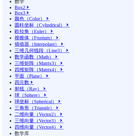
数学
Box2

Box3

颜色（Color）

圆柱坐标（Cylindrical）

欧拉角（Euler）

视锥体（Frustum）

插值器（Interpolant）

三维几何线段（Line3）

数学函数（Math）

三维矩阵（Matrix3）

四维矩阵（Matrix4）

平面（Plane）

四元数

射线（Ray）

球（Sphere）

球坐标（Spherical）

三角形（Triangle）

二维向量（Vector2）

三维向量（Vector3）

四维向量（Vector4）

数学库