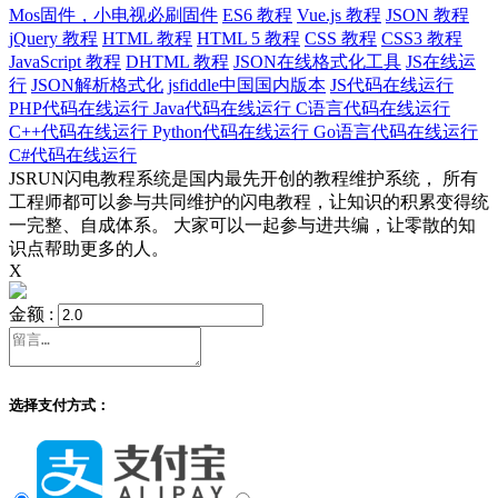
Mos固件，小电视必刷固件
ES6 教程
Vue.js 教程
JSON 教程
jQuery 教程
HTML 教程
HTML 5 教程
CSS 教程
CSS3 教程
JavaScript 教程
DHTML 教程
JSON在线格式化工具
JS在线运
行
JSON解析格式化
jsfiddle中国国内版本
JS代码在线运行
PHP代码在线运行
Java代码在线运行
C语言代码在线运行
C++代码在线运行
Python代码在线运行
Go语言代码在线运行
C#代码在线运行
JSRUN闪电教程系统是国内最先开创的教程维护系统， 所有
工程师都可以参与共同维护的闪电教程，让知识的积累变得统
一完整、自成体系。 大家可以一起参与进共编，让零散的知
识点帮助更多的人。
X
金额 :
选择支付方式：