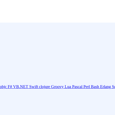
objc
F#
VB.NET
Swift
clojure
Groovy
Lua
Pascal
Perl
Bash
Erlang
S