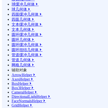
球缓冲几何体

球几何体

四面缓冲几何体

四面几何体

文本缓冲几何体

文本几何体

圆环缓冲几何体

圆环几何体

圆环缓冲几何体

圆环扭结几何体

管道缓冲几何体

管道几何体

网格几何体

辅助对象
ArrowHelper

AxesHelper

BoxHelper

Box3Helper

CameraHelper

DirectionalLightHelper

FaceNormalsHelper

GridHelper
