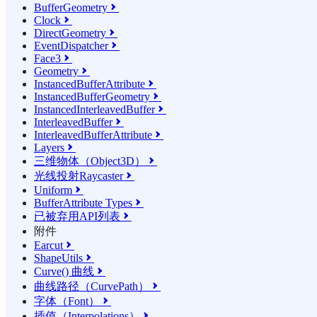
BufferGeometry

Clock

DirectGeometry

EventDispatcher

Face3

Geometry

InstancedBufferAttribute

InstancedBufferGeometry

InstancedInterleavedBuffer

InterleavedBuffer

InterleavedBufferAttribute

Layers

三维物体（Object3D）

光线投射Raycaster

Uniform

BufferAttribute Types

已被弃用API列表

附件
Earcut

ShapeUtils

Curve() 曲线

曲线路径（CurvePath）

字体（Font）

插值（Interpolations）
