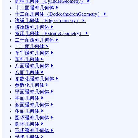
圆柱几何体（CylinderGeometry）

十二面缓冲几何体

十二面几何体（DodecahedronGeometry）

边缘几何体（EdgesGeometry）

挤压缓冲几何体

挤压几何体（ExtrudeGeometry）

二十面缓冲几何体

二十面几何体

车削缓冲几何体

车削几何体

八面缓冲几何体

八面几何体

参数化缓冲几何体

参数化几何体

平面缓冲几何体

平面几何体

多面缓冲几何体

多面几何体

圆环缓冲几何体

圆环几何体

形状缓冲几何体

形状几何体
