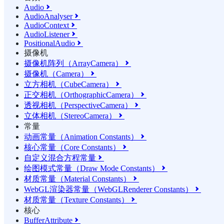
Audio

AudioAnalyser

AudioContext

AudioListener

PositionalAudio

摄像机
摄像机阵列（ArrayCamera）

摄像机（Camera）

立方相机（CubeCamera）

正交相机（OrthographicCamera）

透视相机（PerspectiveCamera）

立体相机（StereoCamera）

常量
动画常量（Animation Constants）

核心常量（Core Constants）

自定义混合方程常量

绘图模式常量（Draw Mode Constants）

材质常量（Material Constants）

WebGL渲染器常量（WebGLRenderer Constants）

材质常量（Texture Constants）

核心
BufferAttribute
