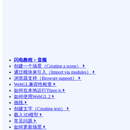
闪电教程 > 音频
创建一个场景（Creating a scene）

通过模块来引入（Import via modules）

浏览器支持（Browser support）

WebGL兼容性检查

如何在本地运行Three.js

如何使用WebGL 2

画线

创建文字（Creating text）

载入3D模型

常见问题

如何更新场景
