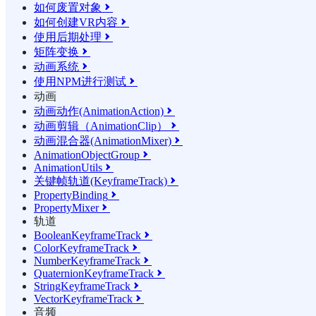
如何废置对象

如何创建VR内容

使用后期处理

矩阵变换

动画系统

使用NPM进行测试

动画
动画动作(AnimationAction)

动画剪辑（AnimationClip）

动画混合器(AnimationMixer)

AnimationObjectGroup

AnimationUtils

关键帧轨道(KeyframeTrack)

PropertyBinding

PropertyMixer

轨道
BooleanKeyframeTrack

ColorKeyframeTrack

NumberKeyframeTrack

QuaternionKeyframeTrack

StringKeyframeTrack

VectorKeyframeTrack

音频