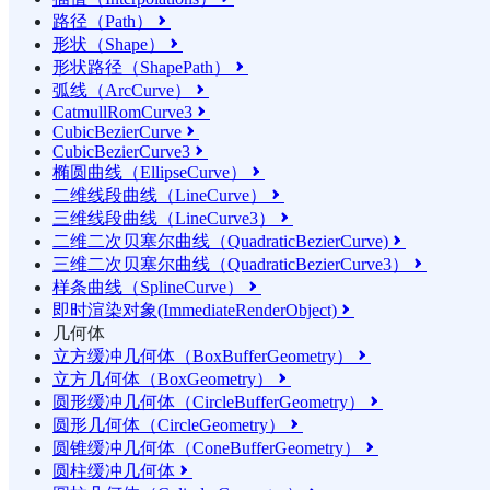
路径（Path）

形状（Shape）

形状路径（ShapePath）

弧线（ArcCurve）

CatmullRomCurve3

CubicBezierCurve

CubicBezierCurve3

椭圆曲线（EllipseCurve）

二维线段曲线（LineCurve）

三维线段曲线（LineCurve3）

二维二次贝塞尔曲线（QuadraticBezierCurve)

三维二次贝塞尔曲线（QuadraticBezierCurve3）

样条曲线（SplineCurve）

即时渲染对象(ImmediateRenderObject)

几何体
立方缓冲几何体（BoxBufferGeometry）

立方几何体（BoxGeometry）

圆形缓冲几何体（CircleBufferGeometry）

圆形几何体（CircleGeometry）

圆锥缓冲几何体（ConeBufferGeometry）

圆柱缓冲几何体
