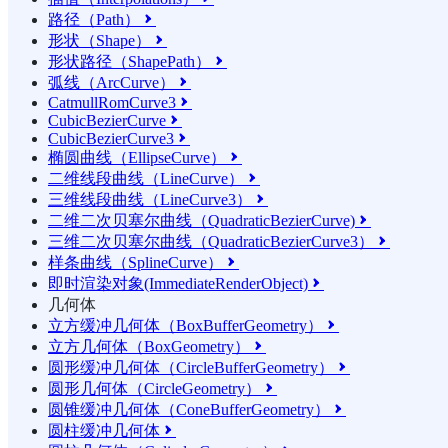
路径（Path）

形状（Shape）

形状路径（ShapePath）

弧线（ArcCurve）

CatmullRomCurve3

CubicBezierCurve

CubicBezierCurve3

椭圆曲线（EllipseCurve）

二维线段曲线（LineCurve）

三维线段曲线（LineCurve3）

二维二次贝塞尔曲线（QuadraticBezierCurve)

三维二次贝塞尔曲线（QuadraticBezierCurve3）

样条曲线（SplineCurve）

即时渲染对象(ImmediateRenderObject)

几何体
立方缓冲几何体（BoxBufferGeometry）

立方几何体（BoxGeometry）

圆形缓冲几何体（CircleBufferGeometry）

圆形几何体（CircleGeometry）

圆锥缓冲几何体（ConeBufferGeometry）

圆柱缓冲几何体
