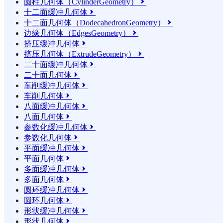
圆柱几何体（CylinderGeometry）

十二面缓冲几何体

十二面几何体（DodecahedronGeometry）

边缘几何体（EdgesGeometry）

挤压缓冲几何体

挤压几何体（ExtrudeGeometry）

二十面缓冲几何体

二十面几何体

车削缓冲几何体

车削几何体

八面缓冲几何体

八面几何体

参数化缓冲几何体

参数化几何体

平面缓冲几何体

平面几何体

多面缓冲几何体

多面几何体

圆环缓冲几何体

圆环几何体

形状缓冲几何体

形状几何体
