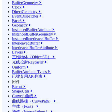
BufferGeometry

Clock

DirectGeometry

EventDispatcher

Face3

Geometry

InstancedBufferAttribute

InstancedBufferGeometry

InstancedInterleavedBuffer

InterleavedBuffer

InterleavedBufferAttribute

Layers

三维物体（Object3D）

光线投射Raycaster

Uniform

BufferAttribute Types

已被弃用API列表

附件
Earcut

ShapeUtils

Curve() 曲线

曲线路径（CurvePath）

字体（Font）

插值（Interpolations）
