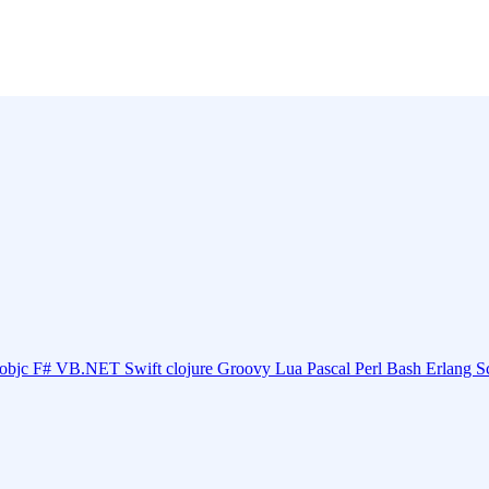
objc
F#
VB.NET
Swift
clojure
Groovy
Lua
Pascal
Perl
Bash
Erlang
S