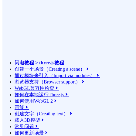
闪电教程 > three.js教程
创建一个场景（Creating a scene）

通过模块来引入（Import via modules）

浏览器支持（Browser support）

WebGL兼容性检查

如何在本地运行Three.js

如何使用WebGL 2

画线

创建文字（Creating text）

载入3D模型

常见问题

如何更新场景
