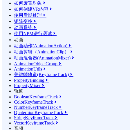
如何废置对象

如何创建VR内容

使用后期处理

矩阵变换

动画系统

使用NPM进行测试

动画
动画动作(AnimationAction)

动画剪辑（AnimationClip）

动画混合器(AnimationMixer)

AnimationObjectGroup

AnimationUtils

关键帧轨道(KeyframeTrack)

PropertyBinding

PropertyMixer

轨道
BooleanKeyframeTrack

ColorKeyframeTrack

NumberKeyframeTrack

QuaternionKeyframeTrack

StringKeyframeTrack

VectorKeyframeTrack

音频