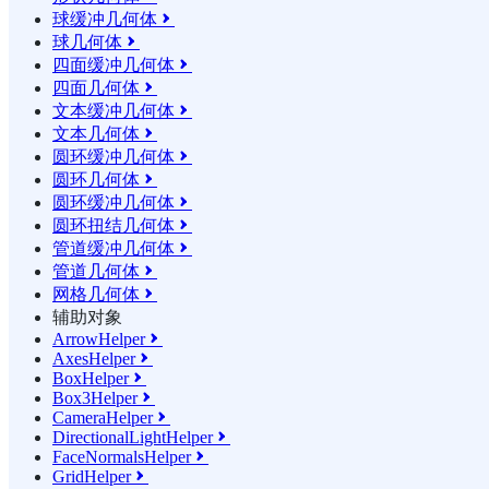
球缓冲几何体

球几何体

四面缓冲几何体

四面几何体

文本缓冲几何体

文本几何体

圆环缓冲几何体

圆环几何体

圆环缓冲几何体

圆环扭结几何体

管道缓冲几何体

管道几何体

网格几何体

辅助对象
ArrowHelper

AxesHelper

BoxHelper

Box3Helper

CameraHelper

DirectionalLightHelper

FaceNormalsHelper

GridHelper
