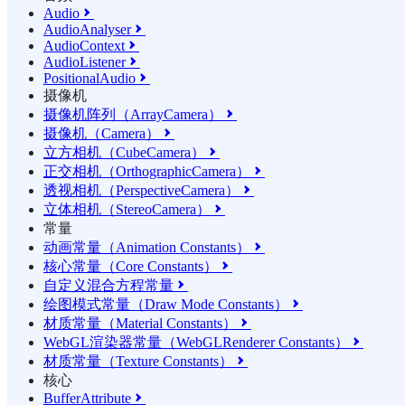
Audio

AudioAnalyser

AudioContext

AudioListener

PositionalAudio

摄像机
摄像机阵列（ArrayCamera）

摄像机（Camera）

立方相机（CubeCamera）

正交相机（OrthographicCamera）

透视相机（PerspectiveCamera）

立体相机（StereoCamera）

常量
动画常量（Animation Constants）

核心常量（Core Constants）

自定义混合方程常量

绘图模式常量（Draw Mode Constants）

材质常量（Material Constants）

WebGL渲染器常量（WebGLRenderer Constants）

材质常量（Texture Constants）

核心
BufferAttribute
