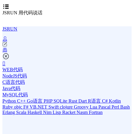
JSRUN 用代码说话
JSRUN
WEB代码
NodeJS代码
C语言代码
Java代码
MySQL代码
Python
C++
Go语言
PHP
SQLite
Rust
Dart
R语言
C#
Kotlin
Ruby
objc
F#
VB.NET
Swift
clojure
Groovy
Lua
Pascal
Perl
Bash
Erlang
Scala
Haskell
Nim
Lisp
Racket
Nasm
Fortran