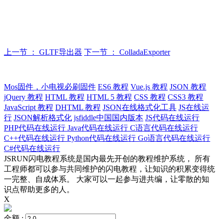
上一节 ： GLTF导出器
下一节 ： ColladaExporter
Mos固件，小电视必刷固件
ES6 教程
Vue.js 教程
JSON 教程
jQuery 教程
HTML 教程
HTML 5 教程
CSS 教程
CSS3 教程
JavaScript 教程
DHTML 教程
JSON在线格式化工具
JS在线运
行
JSON解析格式化
jsfiddle中国国内版本
JS代码在线运行
PHP代码在线运行
Java代码在线运行
C语言代码在线运行
C++代码在线运行
Python代码在线运行
Go语言代码在线运行
C#代码在线运行
JSRUN闪电教程系统是国内最先开创的教程维护系统， 所有
工程师都可以参与共同维护的闪电教程，让知识的积累变得统
一完整、自成体系。 大家可以一起参与进共编，让零散的知
识点帮助更多的人。
X
金额 :