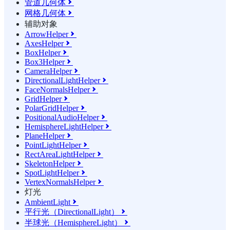
管道几何体

网格几何体

辅助对象
ArrowHelper

AxesHelper

BoxHelper

Box3Helper

CameraHelper

DirectionalLightHelper

FaceNormalsHelper

GridHelper

PolarGridHelper

PositionalAudioHelper

HemisphereLightHelper

PlaneHelper

PointLightHelper

RectAreaLightHelper

SkeletonHelper

SpotLightHelper

VertexNormalsHelper

灯光
AmbientLight

平行光（DirectionalLight）

半球光（HemisphereLight）
