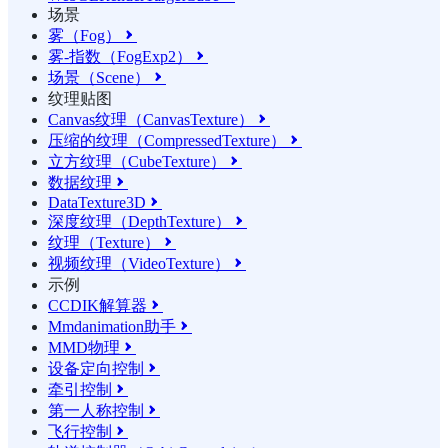
场景
雾（Fog）

雾-指数（FogExp2）

场景（Scene）

纹理贴图
Canvas纹理（CanvasTexture）

压缩的纹理（CompressedTexture）

立方纹理（CubeTexture）

数据纹理

DataTexture3D

深度纹理（DepthTexture）

纹理（Texture）

视频纹理（VideoTexture）

示例
CCDIK解算器

Mmdanimation助手

MMD物理

设备定向控制

牵引控制

第一人称控制

飞行控制
