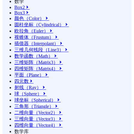
数学
Box2

Box3

颜色（Color）

圆柱坐标（Cylindrical）

欧拉角（Euler）

视锥体（Frustum）

插值器（Interpolant）

三维几何线段（Line3）

数学函数（Math）

三维矩阵（Matrix3）

四维矩阵（Matrix4）

平面（Plane）

四元数

射线（Ray）

球（Sphere）

球坐标（Spherical）

三角形（Triangle）

二维向量（Vector2）

三维向量（Vector3）

四维向量（Vector4）

数学库