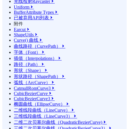
光线投射Raycaster

Uniform

BufferAttribute Types

已被弃用API列表

附件
Earcut

ShapeUtils

Curve() 曲线

曲线路径（CurvePath）

字体（Font）

插值（Interpolations）

路径（Path）

形状（Shape）

形状路径（ShapePath）

弧线（ArcCurve）

CatmullRomCurve3

CubicBezierCurve

CubicBezierCurve3

椭圆曲线（EllipseCurve）

二维线段曲线（LineCurve）

三维线段曲线（LineCurve3）

二维二次贝塞尔曲线（QuadraticBezierCurve)

三维二次贝塞尔曲线（QuadraticBezierCurve3）
