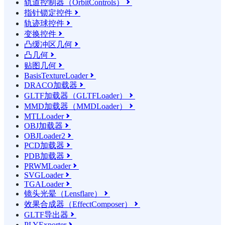
轨道控制器（OrbitControls）

指针锁定控件

轨迹球控件

变换控件

凸缓冲区几何

凸几何

贴图几何

BasisTextureLoader

DRACO加载器

GLTF加载器（GLTFLoader）

MMD加载器（MMDLoader）

MTLLoader

OBJ加载器

OBJLoader2

PCD加载器

PDB加载器

PRWMLoader

SVGLoader

TGALoader

镜头光晕（Lensflare）

效果合成器（EffectComposer）

GLTF导出器

PLYExporter
