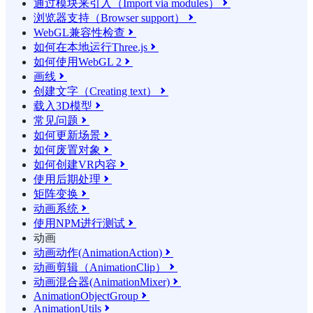
通过模块来引入（Import via modules）

浏览器支持（Browser support）

WebGL兼容性检查

如何在本地运行Three.js

如何使用WebGL 2

画线

创建文字（Creating text）

载入3D模型

常见问题

如何更新场景

如何废置对象

如何创建VR内容

使用后期处理

矩阵变换

动画系统

使用NPM进行测试

动画
动画动作(AnimationAction)

动画剪辑（AnimationClip）

动画混合器(AnimationMixer)

AnimationObjectGroup

AnimationUtils
