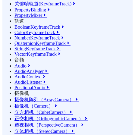
关键帧轨道(KeyframeTrack)

PropertyBinding

PropertyMixer

轨道
BooleanKeyframeTrack

ColorKeyframeTrack

NumberKeyframeTrack

QuaternionKeyframeTrack

StringKeyframeTrack

VectorKeyframeTrack

音频
Audio

AudioAnalyser

AudioContext

AudioListener

PositionalAudio

摄像机
摄像机阵列（ArrayCamera）

摄像机（Camera）

立方相机（CubeCamera）

正交相机（OrthographicCamera）

透视相机（PerspectiveCamera）

立体相机（StereoCamera）
