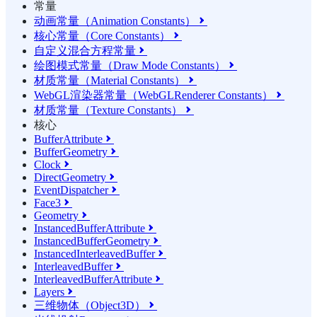
常量
动画常量（Animation Constants）

核心常量（Core Constants）

自定义混合方程常量

绘图模式常量（Draw Mode Constants）

材质常量（Material Constants）

WebGL渲染器常量（WebGLRenderer Constants）

材质常量（Texture Constants）

核心
BufferAttribute

BufferGeometry

Clock

DirectGeometry

EventDispatcher

Face3

Geometry

InstancedBufferAttribute

InstancedBufferGeometry

InstancedInterleavedBuffer

InterleavedBuffer

InterleavedBufferAttribute

Layers

三维物体（Object3D）
