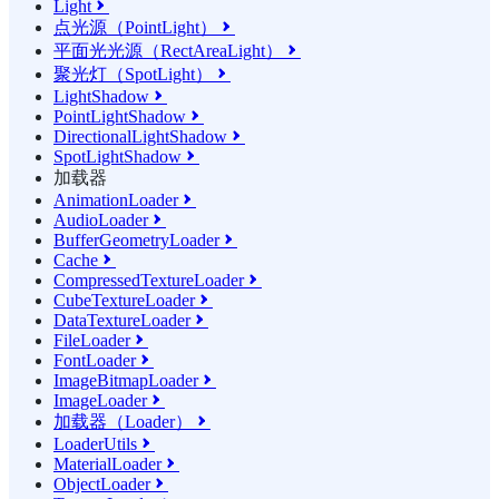
Light

点光源（PointLight）

平面光光源（RectAreaLight）

聚光灯（SpotLight）

LightShadow

PointLightShadow

DirectionalLightShadow

SpotLightShadow

加载器
AnimationLoader

AudioLoader

BufferGeometryLoader

Cache

CompressedTextureLoader

CubeTextureLoader

DataTextureLoader

FileLoader

FontLoader

ImageBitmapLoader

ImageLoader

加载器（Loader）

LoaderUtils

MaterialLoader

ObjectLoader
