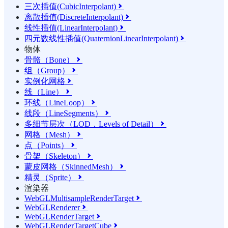
三次插值(CubicInterpolant)

离散插值(DiscreteInterpolant)

线性插值(LinearInterpolant)

四元数线性插值(QuaternionLinearInterpolant)

物体
骨骼（Bone）

组（Group）

实例化网格

线（Line）

环线（LineLoop）

线段（LineSegments）

多细节层次（LOD，Levels of Detail）

网格（Mesh）

点（Points）

骨架（Skeleton）

蒙皮网格（SkinnedMesh）

精灵（Sprite）

渲染器
WebGLMultisampleRenderTarget

WebGLRenderer

WebGLRenderTarget

WebGLRenderTargetCube
