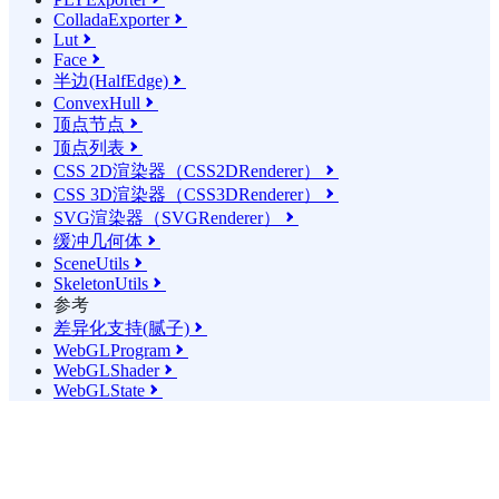
ColladaExporter

Lut

Face

半边(HalfEdge)

ConvexHull

顶点节点

顶点列表

CSS 2D渲染器（CSS2DRenderer）

CSS 3D渲染器（CSS3DRenderer）

SVG渲染器（SVGRenderer）

缓冲几何体

SceneUtils

SkeletonUtils

参考
差异化支持(腻子)

WebGLProgram

WebGLShader

WebGLState
