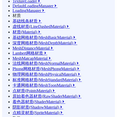
TextureLoader

DefaultLoadingManager

LoadingManager

材质
基础线条材质

虚线材质(LineDashedMaterial)

材质(Material)

基础网格材质(MeshBasicMaterial)

深度网格材质(MeshDepthMaterial)

MeshDistanceMaterial

Lambert网格材质

MeshMatcapMaterial

法线网格材质(MeshNormalMaterial)

Phong网格材质(MeshPhongMaterial)

物理网格材质(MeshPhysicalMaterial)

标准网格材质(MeshStandardMaterial)

卡通网格材质(MeshToonMaterial)

点材质(PointsMaterial)

原始着色器材质(RawShaderMaterial)

着色器材质(ShaderMaterial)

阴影材质(ShadowMaterial)

点精灵材质(SpriteMaterial)
